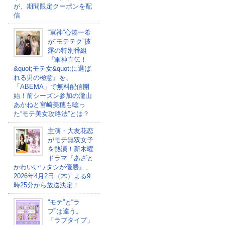
が、期間限定クーポンを配
信
“軍神”心湊一希
が“モテテク”披
露の特別番組
『軍神直伝！
&quot;モテ女&quot;に選ば
れる男の極意』を、
「ABEMA」で無料配信開
始！前シーズン参加の瀧山
あかねと宮崎美穂も唸っ
た“モテ美女攻略法”とは？
主演・大友花恋
がモテ無双女子
を熱演！新木曜
ドラマ『あざと
かわいいワタシが優勝』、
2026年4月2日（木）よる9
時25分から放送決定！
“モテ”と“ラ
ブ”は違う。
「ラブタイプ」