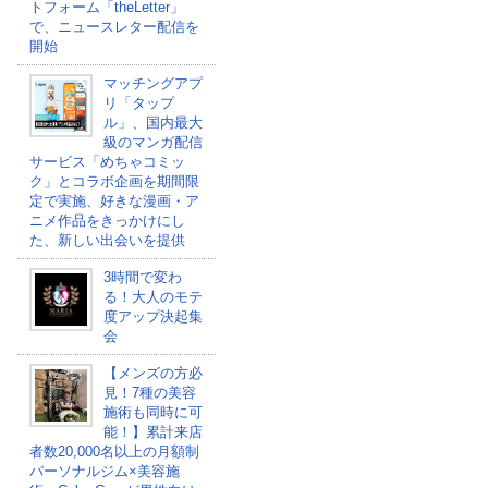
トフォーム「theLetter」
で、ニュースレター配信を
開始
マッチングアプ
リ「タップ
ル」、国内最大
級のマンガ配信
サービス「めちゃコミッ
ク」とコラボ企画を期間限
定で実施、好きな漫画・ア
ニメ作品をきっかけにし
た、新しい出会いを提供
3時間で変わ
る！大人のモテ
度アップ決起集
会
【メンズの方必
見！7種の美容
施術も同時に可
能！】累計来店
者数20,000名以上の月額制
パーソナルジム×美容施