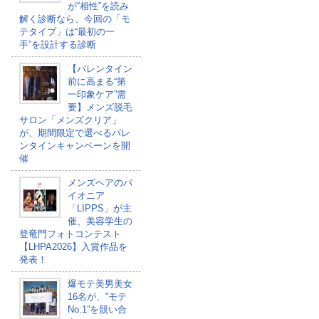
が“相性”を読み
解く診断なら、今回の「モ
テタイプ」は“最初の一
手”を設計する診断
【バレンタイン
前に高まる“第
一印象ケア”需
要】メンズ脱毛
サロン「メンズクリア」
が、期間限定で選べるバレ
ンタインキャンペーンを開
催
メンズヘアのパ
イオニア
「LIPPS」が主
催、美容学生の
登竜門フォトコンテスト
【LHPA2026】入賞作品を
発表！
爆モテ美男美女
16名が、‟モテ
No.1”を競い合