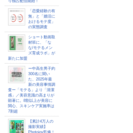
り独占配信開始！
「恋愛経験の有
無」と「婚活に
おけるモテ度」
の実態調査
ショート動画取
材班に、「な
な/モテるメン
ズ育成ラボ」が
新たに加盟
ー中高生男子約
300名に聞い
た、2025年最
新の美容事情調
査ー「モテる」より「清潔
感」／美容意識の高まりが
顕著に。8割以上が美容に
関心、スキンケア実施率は
7割超
【累計4万人の
撮影実績】
Photojoy監修！