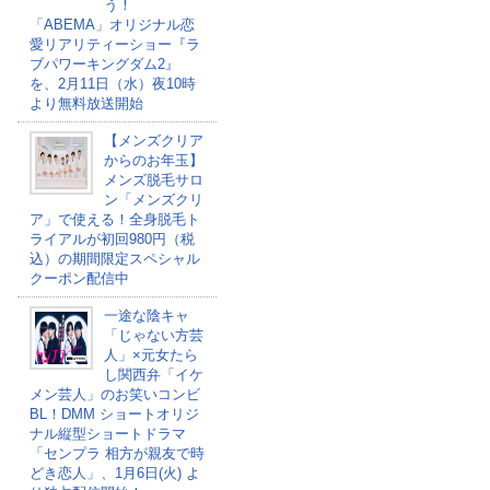
う！
「ABEMA」オリジナル恋
愛リアリティーショー『ラ
ブパワーキングダム2』
を、2月11日（水）夜10時
より無料放送開始
【メンズクリア
からのお年玉】
メンズ脱毛サロ
ン「メンズクリ
ア」で使える！全身脱毛ト
ライアルが初回980円（税
込）の期間限定スペシャル
クーポン配信中
一途な陰キャ
「じゃない方芸
人」×元女たら
し関西弁「イケ
メン芸人」のお笑いコンビ
BL！DMM ショートオリジ
ナル縦型ショートドラマ
「センプラ 相方が親友で時
どき恋人」、1月6日(火) よ