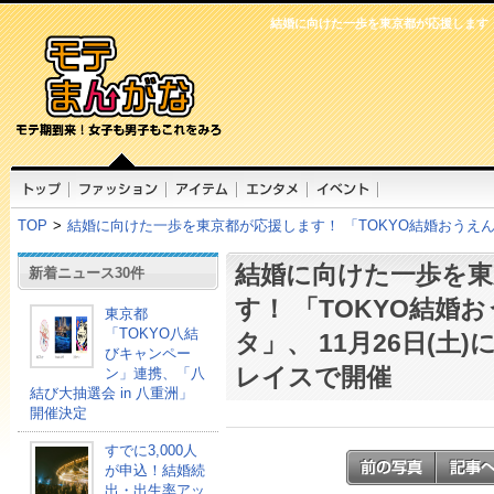
結婚に向けた一歩を東京都が応援します！ 
TOP
>
結婚に向けた一歩を東京都が応援します！ 「TOKYO結婚おうえん
結婚に向けた一歩を東
新着ニュース30件
す！ 「TOKYO結婚
東京都
「TOKYO八結
タ」、 11月26日(土
びキャンペー
レイスで開催
ン」連携、「八
結び大抽選会 in 八重洲」
開催決定
すでに3,000人
が申込！結婚続
出・出生率アッ