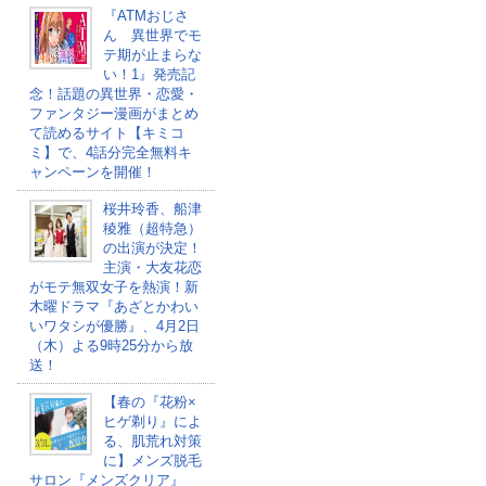
『ATMおじさ
ん 異世界でモ
テ期が止まらな
い！1』発売記
念！話題の異世界・恋愛・
ファンタジー漫画がまとめ
て読めるサイト【キミコ
ミ】で、4話分完全無料キ
ャンペーンを開催！
桜井玲香、船津
稜雅（超特急）
の出演が決定！
主演・大友花恋
がモテ無双女子を熱演！新
木曜ドラマ『あざとかわい
いワタシが優勝』、4月2日
（木）よる9時25分から放
送！
【春の『花粉×
ヒゲ剃り』によ
る、肌荒れ対策
に】メンズ脱毛
サロン『メンズクリア』