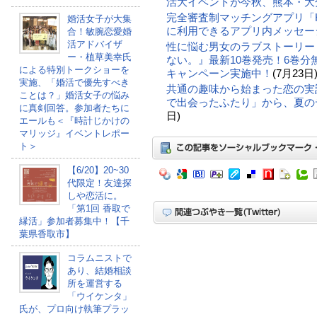
活大イベントが今秋、熊本・大
完全審査制マッチングアプリ「Hil
婚活女子が大集
に利用できるアプリ内メッセー
合！敏腕恋愛婚
活アドバイザ
性に悩む男女のラブストーリー
ー・植草美幸氏
ない。』最新10巻発売！6巻
による特別トークショーを
キャンペーン実施中！
(7月23日
実施、「婚活で優先すべき
共通の趣味から始まった恋の実話。
ことは？」婚活女子の悩み
で出会ったふたり」から、夏の
に真剣回答。参加者たちに
日)
エールも＜『時計じかけの
マリッジ』イベントレポー
ト＞
【6/20】20~30
代限定！友達探
しや恋活に。
「第1回 香取で
縁活」参加者募集中！【千
葉県香取市】
コラムニストで
あり、結婚相談
所を運営する
「ウイケンタ」
氏が、プロ向け執筆プラッ