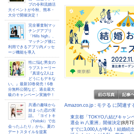
プの令和流婚活
大イベントが今秋、熊本・
大分で開催決定！
完全審査制マッ
チングアプリ
「Hills high」、
マッチング後に
利用できるアプリ内メッセ
ージ機能を導入
性に悩む男女の
ラブストーリー
『真逆な2人は
どうにもデキな
い。』最新10巻発売！6巻
分無料公開など、過去最大
級のキャンペーン実施中！
Amazon.co.jp : モテる に関連
共通の趣味から
始まった恋の実
話。「ヨイトキ
東京都「TOKYO八結びキャン
（Yoitoki）で出
選会 in 八重洲」開催決定
(8月7
会ったふたり」から、夏の
すでに3,000人が申込！結婚
デートスタイルを提案