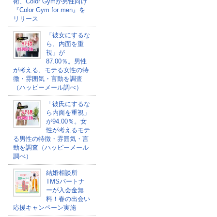
術、Color Gymが男性向け
『Color Gym for men』を
リリース
「彼女にするな
ら、内面を重
視」が
87.00％。男性
が考える、モテる女性の特
徴・雰囲気・言動を調査
（ハッピーメール調べ）
「彼氏にするな
ら内面を重視」
が94.00％。女
性が考えるモテ
る男性の特徴・雰囲気・言
動を調査（ハッピーメール
調べ）
結婚相談所
TMSパートナ
ーが入会金無
料！春の出会い
応援キャンペーン実施