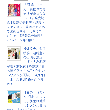
『ATMおじさ
ん 異世界でモ
テ期が止まらな
い！1』発売記
念！話題の異世界・恋愛・
ファンタジー漫画がまとめ
て読めるサイト【キミコ
ミ】で、4話分完全無料キ
ャンペーンを開催！
桜井玲香、船津
稜雅（超特急）
の出演が決定！
主演・大友花恋
がモテ無双女子を熱演！新
木曜ドラマ『あざとかわい
いワタシが優勝』、4月2日
（木）よる9時25分から放
送！
【春の『花粉×
ヒゲ剃り』によ
る、肌荒れ対策
に】メンズ脱毛
サロン『メンズクリア』