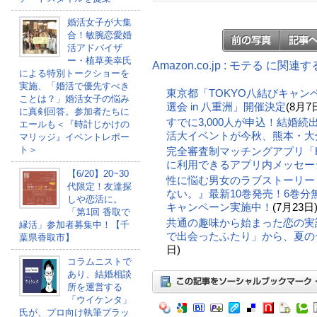
婚活女子が大集
合！敏腕恋愛婚
活アドバイザ
ー・植草美幸氏
Amazon.co.jp : モテる に関連
による特別トークショーを
実施、「婚活で優先すべき
東京都「TOKYO八結びキャン
ことは？」婚活女子の悩み
選会 in 八重洲」開催決定
(8月7
に真剣回答。参加者たちに
すでに3,000人が申込！結婚
エールも＜『時計じかけの
活大イベントが今秋、熊本・大
マリッジ』イベントレポー
ト＞
完全審査制マッチングアプリ「Hil
に利用できるアプリ内メッセー
【6/20】20~30
性に悩む男女のラブストーリー
代限定！友達探
ない。』最新10巻発売！6巻
しや恋活に。
キャンペーン実施中！
(7月23日
「第1回 香取で
共通の趣味から始まった恋の実話。
縁活」参加者募集中！【千
で出会ったふたり」から、夏の
葉県香取市】
日)
コラムニストで
あり、結婚相談
所を運営する
「ウイケンタ」
氏が、プロ向け執筆プラッ