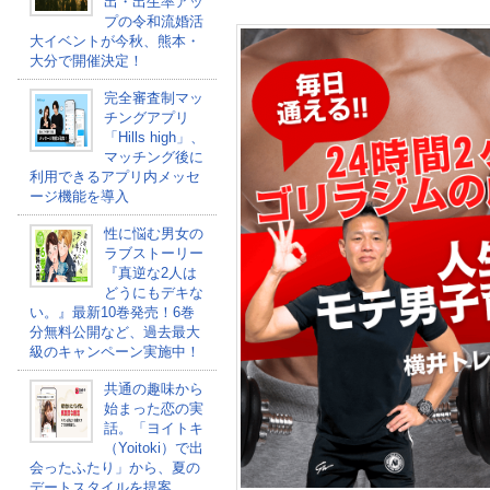
出・出生率アッ
プの令和流婚活
大イベントが今秋、熊本・
大分で開催決定！
完全審査制マッ
チングアプリ
「Hills high」、
マッチング後に
利用できるアプリ内メッセ
ージ機能を導入
性に悩む男女の
ラブストーリー
『真逆な2人は
どうにもデキな
い。』最新10巻発売！6巻
分無料公開など、過去最大
級のキャンペーン実施中！
共通の趣味から
始まった恋の実
話。「ヨイトキ
（Yoitoki）で出
会ったふたり」から、夏の
デートスタイルを提案