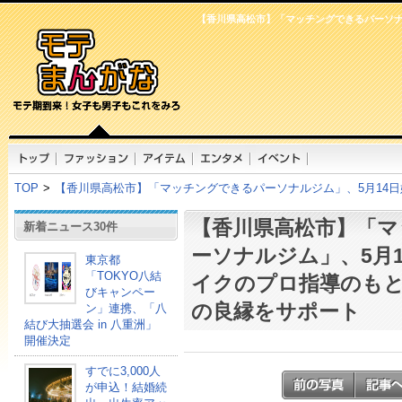
【香川県高松市】「マッチングできるパーソナ
TOP
>
【香川県高松市】「マッチングできるパーソナルジム」、5月14
【香川県高松市】「マ
新着ニュース30件
ーソナルジム」、5月
東京都
「TOKYO八結
イクのプロ指導のも
びキャンペー
の良縁をサポート
ン」連携、「八
結び大抽選会 in 八重洲」
開催決定
すでに3,000人
が申込！結婚続