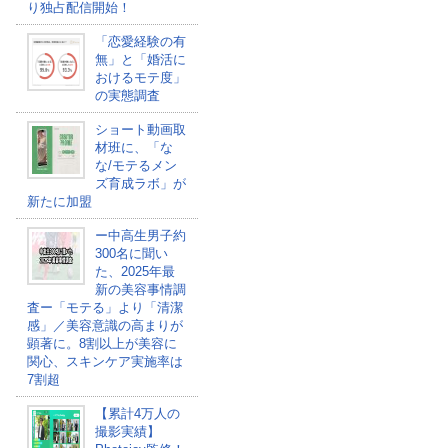
り独占配信開始！
「恋愛経験の有
無」と「婚活に
おけるモテ度」
の実態調査
ショート動画取
材班に、「な
な/モテるメン
ズ育成ラボ」が
新たに加盟
ー中高生男子約
300名に聞い
た、2025年最
新の美容事情調
査ー「モテる」より「清潔
感」／美容意識の高まりが
顕著に。8割以上が美容に
関心、スキンケア実施率は
7割超
【累計4万人の
撮影実績】