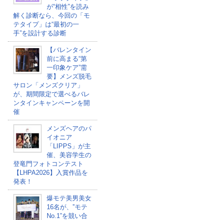
が“相性”を読み
解く診断なら、今回の「モ
テタイプ」は“最初の一
手”を設計する診断
【バレンタイン
前に高まる“第
一印象ケア”需
要】メンズ脱毛
サロン「メンズクリア」
が、期間限定で選べるバレ
ンタインキャンペーンを開
催
メンズヘアのパ
イオニア
「LIPPS」が主
催、美容学生の
登竜門フォトコンテスト
【LHPA2026】入賞作品を
発表！
爆モテ美男美女
16名が、‟モテ
No.1”を競い合