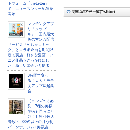
トフォーム「theLetter」
で、ニュースレター配信を
開始
マッチングアプ
リ「タップ
ル」、国内最大
級のマンガ配信
サービス「めちゃコミッ
ク」とコラボ企画を期間限
定で実施、好きな漫画・ア
ニメ作品をきっかけにし
た、新しい出会いを提供
3時間で変わ
る！大人のモテ
度アップ決起集
会
【メンズの方必
見！7種の美容
施術も同時に可
能！】累計来店
者数20,000名以上の月額制
パーソナルジム×美容施