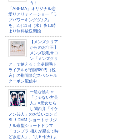
う！
「ABEMA」オリジナル恋
愛リアリティーショー『ラ
ブパワーキングダム2』
を、2月11日（水）夜10時
より無料放送開始
【メンズクリア
からのお年玉】
メンズ脱毛サロ
ン「メンズクリ
ア」で使える！全身脱毛ト
ライアルが初回980円（税
込）の期間限定スペシャル
クーポン配信中
一途な陰キャ
「じゃない方芸
人」×元女たら
し関西弁「イケ
メン芸人」のお笑いコンビ
BL！DMM ショートオリジ
ナル縦型ショートドラマ
「センプラ 相方が親友で時
どき恋人」、1月6日(火) よ