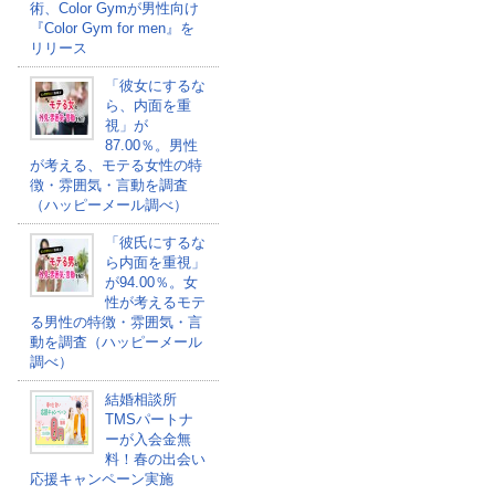
術、Color Gymが男性向け
『Color Gym for men』を
リリース
「彼女にするな
ら、内面を重
視」が
87.00％。男性
が考える、モテる女性の特
徴・雰囲気・言動を調査
（ハッピーメール調べ）
「彼氏にするな
ら内面を重視」
が94.00％。女
性が考えるモテ
る男性の特徴・雰囲気・言
動を調査（ハッピーメール
調べ）
結婚相談所
TMSパートナ
ーが入会金無
料！春の出会い
応援キャンペーン実施