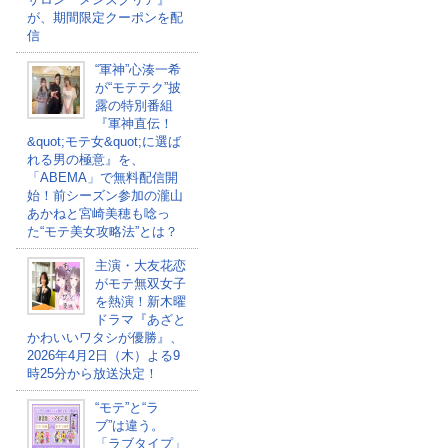
が、期間限定クーポンを配
信
“軍神”心湊一希
が“モテテク”披
露の特別番組
『軍神直伝！
&quot;モテ女&quot;に選ば
れる男の極意』を、
「ABEMA」で無料配信開
始！前シーズン参加の瀧山
あかねと宮崎美穂も唸っ
た“モテ美女攻略法”とは？
主演・大友花恋
がモテ無双女子
を熱演！新木曜
ドラマ『あざと
かわいいワタシが優勝』、
2026年4月2日（木）よる9
時25分から放送決定！
“モテ”と“ラ
ブ”は違う。
「ラブタイプ」