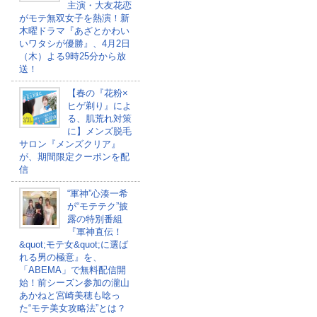
主演・大友花恋
がモテ無双女子を熱演！新
木曜ドラマ『あざとかわい
いワタシが優勝』、4月2日
（木）よる9時25分から放
送！
【春の『花粉×
ヒゲ剃り』によ
る、肌荒れ対策
に】メンズ脱毛
サロン『メンズクリア』
が、期間限定クーポンを配
信
“軍神”心湊一希
が“モテテク”披
露の特別番組
『軍神直伝！
&quot;モテ女&quot;に選ば
れる男の極意』を、
「ABEMA」で無料配信開
始！前シーズン参加の瀧山
あかねと宮崎美穂も唸っ
た“モテ美女攻略法”とは？