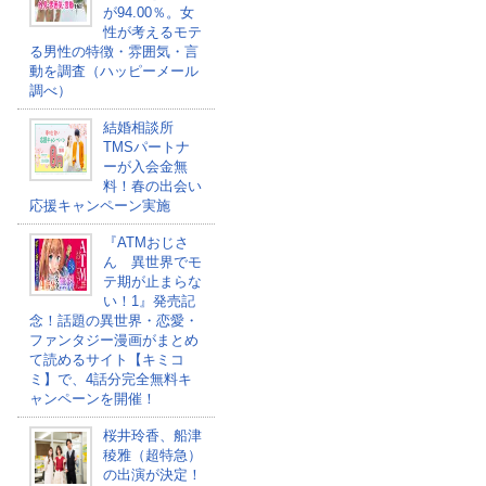
が94.00％。女
性が考えるモテ
る男性の特徴・雰囲気・言
動を調査（ハッピーメール
調べ）
結婚相談所
TMSパートナ
ーが入会金無
料！春の出会い
応援キャンペーン実施
『ATMおじさ
ん 異世界でモ
テ期が止まらな
い！1』発売記
念！話題の異世界・恋愛・
ファンタジー漫画がまとめ
て読めるサイト【キミコ
ミ】で、4話分完全無料キ
ャンペーンを開催！
桜井玲香、船津
稜雅（超特急）
の出演が決定！