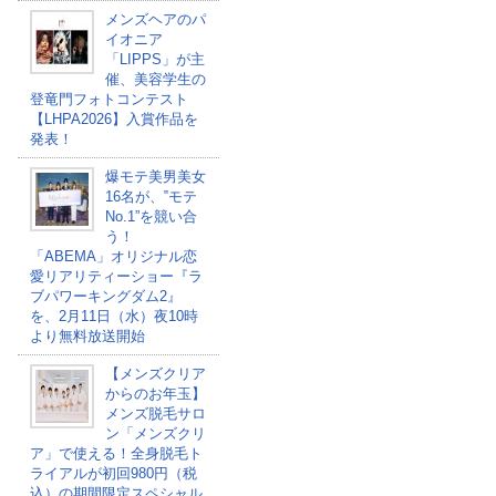
メンズヘアのパ
イオニア
「LIPPS」が主
催、美容学生の
登竜門フォトコンテスト
【LHPA2026】入賞作品を
発表！
爆モテ美男美女
16名が、‟モテ
No.1”を競い合
う！
「ABEMA」オリジナル恋
愛リアリティーショー『ラ
ブパワーキングダム2』
を、2月11日（水）夜10時
より無料放送開始
【メンズクリア
からのお年玉】
メンズ脱毛サロ
ン「メンズクリ
ア」で使える！全身脱毛ト
ライアルが初回980円（税
込）の期間限定スペシャル