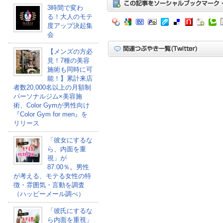
3時間で変わ
る！大人のモテ
度アップ決起集
会
【メンズの方必
見！7種の美容
施術も同時に可
能！】累計来店
者数20,000名以上の月額制
パーソナルジム×美容施
術、Color Gymが男性向け
『Color Gym for men』を
リリース
「彼女にするな
ら、内面を重
視」が
87.00％。男性
が考える、モテる女性の特
徴・雰囲気・言動を調査
（ハッピーメール調べ）
「彼氏にするな
ら内面を重視」