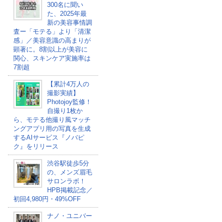
300名に聞い
た、2025年最
新の美容事情調
査ー「モテる」より「清潔
感」／美容意識の高まりが
顕著に。8割以上が美容に
関心、スキンケア実施率は
7割超
【累計4万人の
撮影実績】
Photojoy監修！
自撮り1枚か
ら、モテる他撮り風マッチ
ングアプリ用の写真を生成
するAIサービス『ノバピ
ク』をリリース
渋谷駅徒歩5分
の、メンズ眉毛
サロンラボ！
HPB掲載記念／
初回4,980円・49%OFF
ナノ・ユニバー