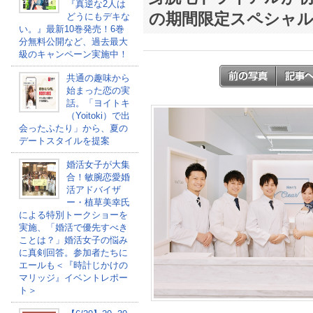
『真逆な2人は
の期間限定スペシャル
どうにもデキな
い。』最新10巻発売！6巻
分無料公開など、過去最大
級のキャンペーン実施中！
共通の趣味から
始まった恋の実
話。「ヨイトキ
（Yoitoki）で出
会ったふたり」から、夏の
デートスタイルを提案
婚活女子が大集
合！敏腕恋愛婚
活アドバイザ
ー・植草美幸氏
による特別トークショーを
実施、「婚活で優先すべき
ことは？」婚活女子の悩み
に真剣回答。参加者たちに
エールも＜『時計じかけの
マリッジ』イベントレポー
ト＞