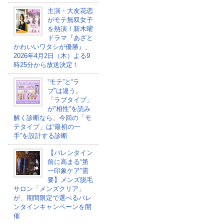
主演・大友花恋
がモテ無双女子
を熱演！新木曜
ドラマ『あざと
かわいいワタシが優勝』、
2026年4月2日（木）よる9
時25分から放送決定！
“モテ”と“ラ
ブ”は違う。
「ラブタイプ」
が“相性”を読み
解く診断なら、今回の「モ
テタイプ」は“最初の一
手”を設計する診断
【バレンタイン
前に高まる“第
一印象ケア”需
要】メンズ脱毛
サロン「メンズクリア」
が、期間限定で選べるバレ
ンタインキャンペーンを開
催