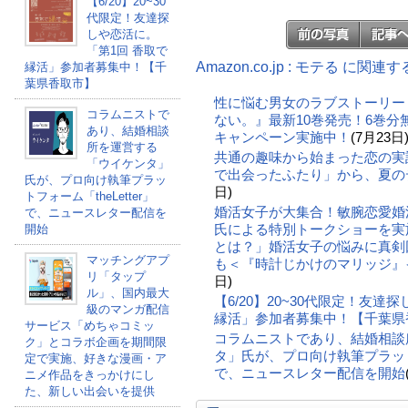
【6/20】20~30
代限定！友達探
しや恋活に。
「第1回 香取で
Amazon.co.jp : モテる に関連
縁活」参加者募集中！【千
葉県香取市】
性に悩む男女のラブストーリー
コラムニストで
ない。』最新10巻発売！6巻
あり、結婚相談
キャンペーン実施中！
(7月23日
所を運営する
共通の趣味から始まった恋の実話。
「ウイケンタ」
で出会ったふたり」から、夏の
氏が、プロ向け執筆プラッ
日)
トフォーム「theLetter」
婚活女子が大集合！敏腕恋愛婚
で、ニュースレター配信を
氏による特別トークショーを実
開始
とは？」婚活女子の悩みに真剣
マッチングアプ
も＜『時計じかけのマリッジ』
リ「タップ
日)
ル」、国内最大
【6/20】20~30代限定！友達
級のマンガ配信
縁活」参加者募集中！【千葉県
サービス「めちゃコミッ
コラムニストであり、結婚相談
ク」とコラボ企画を期間限
タ」氏が、プロ向け執筆プラットフォ
定で実施、好きな漫画・ア
で、ニュースレター配信を開始
ニメ作品をきっかけにし
た、新しい出会いを提供