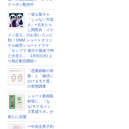
クーポン配信中
一途な陰キャ
「じゃない方芸
人」×元女たら
し関西弁「イケ
メン芸人」のお笑いコンビ
BL！DMM ショートオリジ
ナル縦型ショートドラマ
「センプラ 相方が親友で時
どき恋人」、1月6日(火) よ
り独占配信開始！
「恋愛経験の有
無」と「婚活に
おけるモテ度」
の実態調査
ショート動画取
材班に、「な
な/モテるメン
ズ育成ラボ」が
新たに加盟
ー中高生男子約