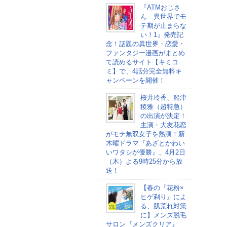
『ATMおじさ
ん 異世界でモ
テ期が止まらな
い！1』発売記
念！話題の異世界・恋愛・
ファンタジー漫画がまとめ
て読めるサイト【キミコ
ミ】で、4話分完全無料キ
ャンペーンを開催！
桜井玲香、船津
稜雅（超特急）
の出演が決定！
主演・大友花恋
がモテ無双女子を熱演！新
木曜ドラマ『あざとかわい
いワタシが優勝』、4月2日
（木）よる9時25分から放
送！
【春の『花粉×
ヒゲ剃り』によ
る、肌荒れ対策
に】メンズ脱毛
サロン『メンズクリア』