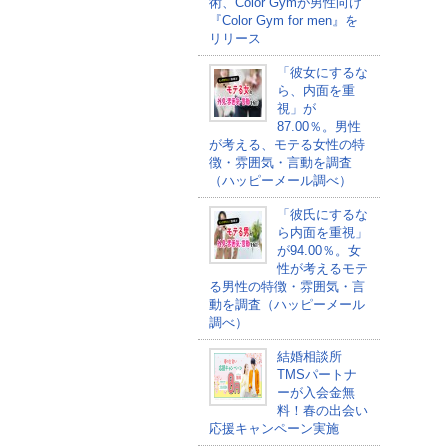
術、Color Gymが男性向け
『Color Gym for men』を
リリース
「彼女にするな
ら、内面を重
視」が
87.00％。男性
が考える、モテる女性の特
徴・雰囲気・言動を調査
（ハッピーメール調べ）
「彼氏にするな
ら内面を重視」
が94.00％。女
性が考えるモテ
る男性の特徴・雰囲気・言
動を調査（ハッピーメール
調べ）
結婚相談所
TMSパートナ
ーが入会金無
料！春の出会い
応援キャンペーン実施