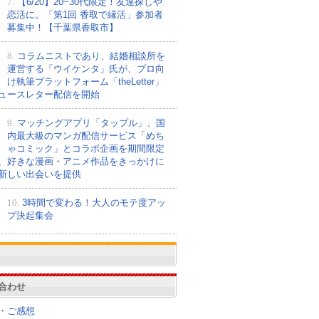
7.
【6/20】20~30代限定！友達探しや
恋活に。「第1回 香取で縁活」参加者
募集中！【千葉県香取市】
8.
コラムニストであり、結婚相談所を
運営する「ウイケンタ」氏が、プロ向
け執筆プラットフォーム「theLetter」
ュースレター配信を開始
9.
マッチングアプリ「タップル」、国
内最大級のマンガ配信サービス「めち
ゃコミック」とコラボ企画を期間限定
、好きな漫画・アニメ作品をきっかけに
新しい出会いを提供
10.
3時間で変わる！大人のモテ度アッ
プ決起集会
合わせ
・ご感想