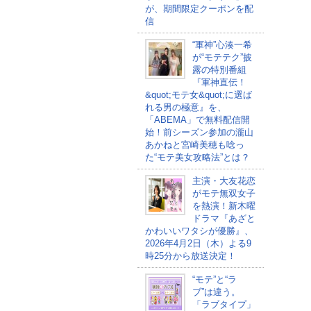
が、期間限定クーポンを配
信
“軍神”心湊一希
が“モテテク”披
露の特別番組
『軍神直伝！
&quot;モテ女&quot;に選ば
れる男の極意』を、
「ABEMA」で無料配信開
始！前シーズン参加の瀧山
あかねと宮崎美穂も唸っ
た“モテ美女攻略法”とは？
主演・大友花恋
がモテ無双女子
を熱演！新木曜
ドラマ『あざと
かわいいワタシが優勝』、
2026年4月2日（木）よる9
時25分から放送決定！
“モテ”と“ラ
ブ”は違う。
「ラブタイプ」