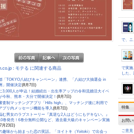
で、ニ
で実施
n.co.jp : モテる に関連する商品
した、
都「TOKYO八結びキャンペーン」連携、「八結び大抽選会 in
洲」開催決定
(8月7日)
に3,000人が申込！結婚続出・出生率アップの令和流婚活大イベ
が今秋、熊本・大分で開催決定！
(8月7日)
審査制マッチングアプリ「Hills high」、マッチング後に利用で
特集
アプリ内メッセージ機能を導入
(8月7日)
悩む男女のラブストーリー『真逆な2人はどうにもデキない。』
10巻発売！6巻分無料公開など、過去最大級のキャンペーン実施
お問い
(7月23日)
ご意見
の趣味から始まった恋の実話。「ヨイトキ（Yoitoki）で出会っ