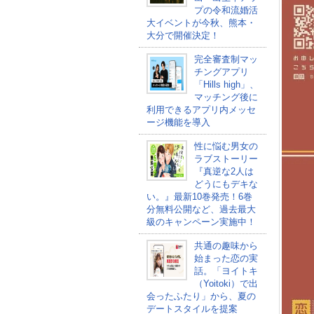
プの令和流婚活
大イベントが今秋、熊本・
大分で開催決定！
完全審査制マッ
チングアプリ
「Hills high」、
マッチング後に
利用できるアプリ内メッセ
ージ機能を導入
性に悩む男女の
ラブストーリー
『真逆な2人は
どうにもデキな
い。』最新10巻発売！6巻
分無料公開など、過去最大
級のキャンペーン実施中！
共通の趣味から
始まった恋の実
話。「ヨイトキ
（Yoitoki）で出
会ったふたり」から、夏の
デートスタイルを提案