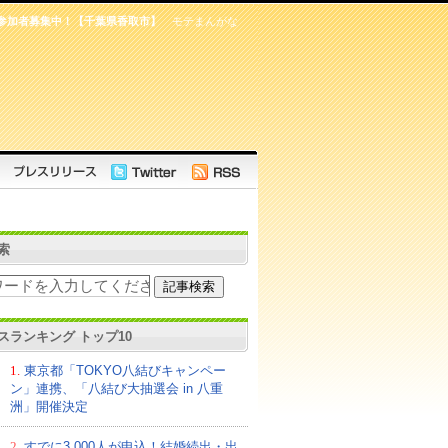
活」参加者募集中！【千葉県香取市】
モテまんがな
索
スランキング トップ10
1.
東京都「TOKYO八結びキャンペー
ン」連携、「八結び大抽選会 in 八重
洲」開催決定
2.
すでに3,000人が申込！結婚続出・出