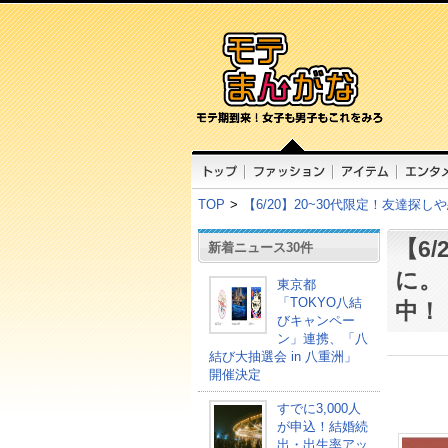
TOP
>
【6/20】20~30代限定！友達
【6
新着ニュース30件
に。
東京都
「TOKYO八結
中！
びキャンペー
ン」連携、「八
結び大抽選会 in 八重洲」
開催決定
すでに3,000人
が申込！結婚続
出・出生率アッ