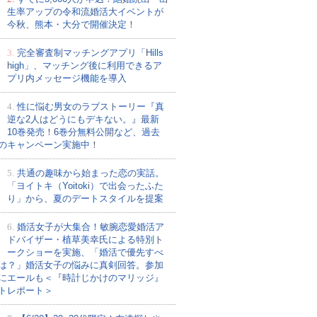
生率アップの令和流婚活大イベントが
今秋、熊本・大分で開催決定！
3.
完全審査制マッチングアプリ「Hills
high」、マッチング後に利用できるア
プリ内メッセージ機能を導入
4.
性に悩む男女のラブストーリー『真
逆な2人はどうにもデキない。』最新
10巻発売！6巻分無料公開など、過去
のキャンペーン実施中！
5.
共通の趣味から始まった恋の実話。
「ヨイトキ（Yoitoki）で出会ったふた
り」から、夏のデートスタイルを提案
6.
婚活女子が大集合！敏腕恋愛婚活ア
ドバイザー・植草美幸氏による特別ト
ークショーを実施、「婚活で優先すべ
は？」婚活女子の悩みに真剣回答。参加
にエールも＜『時計じかけのマリッジ』
トレポート＞