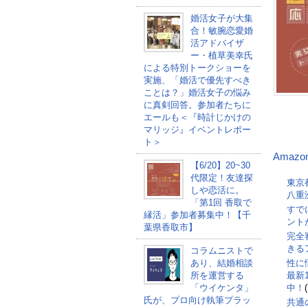
婚活女子が大集
合！敏腕恋愛婚
活アドバイザ
ー・植草美幸氏
による特別トークショーを
実施、「婚活で優先すべき
ことは？」婚活女子の悩み
に真剣回答。参加者たちに
エールも＜『時計じかけの
マリッジ』イベントレポー
ト＞
Amazo
【6/20】20~30
代限定！友達探
東京
しや恋活に。
八重
「第1回 香取で
すで
縁活」参加者募集中！【千
ント
葉県香取市】
完全
きる
コラムニストで
あり、結婚相談
性に
所を運営する
最新
「ウイケンタ」
中！
氏が、プロ向け執筆プラッ
共通