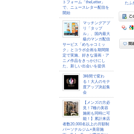
トフォーム「theLetter」
たふ
で、ニュースレター配信を
開始
マッチングアプ
リ「タップ
ル」、国内最大
級のマンガ配信
サービス「めちゃコミッ
ク」とコラボ企画を期間限
定で実施、好きな漫画・ア
ニメ作品をきっかけにし
た、新しい出会いを提供
3時間で変わ
る！大人のモテ
度アップ決起集
会
【メンズの方必
見！7種の美容
施術も同時に可
能！】累計来店
者数20,000名以上の月額制
パーソナルジム×美容施