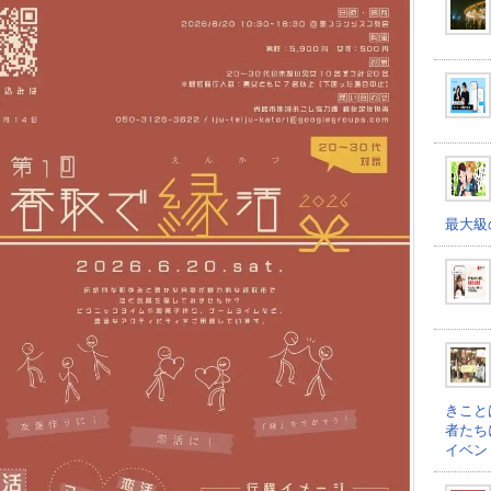
最大級
きこと
者たち
イベン