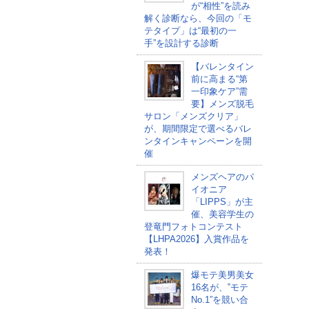
が“相性”を読み
解く診断なら、今回の「モ
テタイプ」は“最初の一
手”を設計する診断
【バレンタイン
前に高まる“第
一印象ケア”需
要】メンズ脱毛
サロン「メンズクリア」
が、期間限定で選べるバレ
ンタインキャンペーンを開
催
メンズヘアのパ
イオニア
「LIPPS」が主
催、美容学生の
登竜門フォトコンテスト
【LHPA2026】入賞作品を
発表！
爆モテ美男美女
16名が、‟モテ
No.1”を競い合