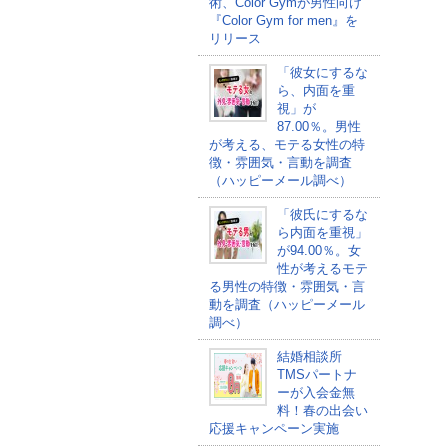
術、Color Gymが男性向け
『Color Gym for men』を
リリース
「彼女にするな
ら、内面を重
視」が
87.00％。男性
が考える、モテる女性の特
徴・雰囲気・言動を調査
（ハッピーメール調べ）
「彼氏にするな
ら内面を重視」
が94.00％。女
性が考えるモテ
る男性の特徴・雰囲気・言
動を調査（ハッピーメール
調べ）
結婚相談所
TMSパートナ
ーが入会金無
料！春の出会い
応援キャンペーン実施