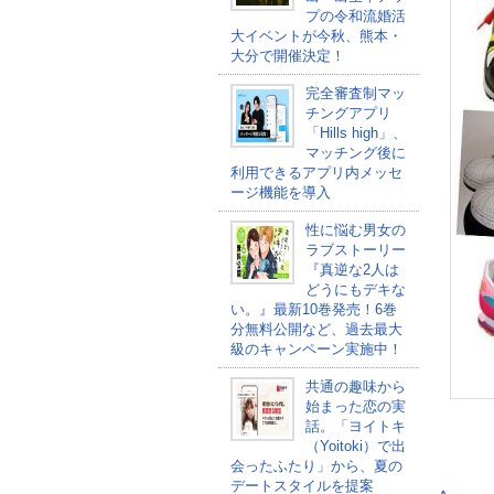
プの令和流婚活
大イベントが今秋、熊本・
大分で開催決定！
完全審査制マッ
チングアプリ
「Hills high」、
マッチング後に
利用できるアプリ内メッセ
ージ機能を導入
性に悩む男女の
ラブストーリー
『真逆な2人は
どうにもデキな
い。』最新10巻発売！6巻
分無料公開など、過去最大
級のキャンペーン実施中！
共通の趣味から
始まった恋の実
話。「ヨイトキ
（Yoitoki）で出
会ったふたり」から、夏の
デートスタイルを提案