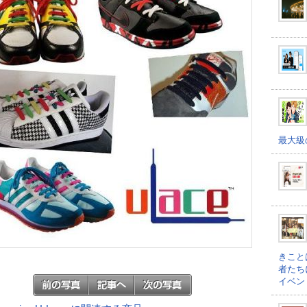
最大級
きこと
者たち
イベン