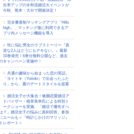
生率アップの令和流婚活大イベントが
今秋、熊本・大分で開催決定！
3.
完全審査制マッチングアプリ「Hills
high」、マッチング後に利用できるア
プリ内メッセージ機能を導入
4.
性に悩む男女のラブストーリー『真
逆な2人はどうにもデキない。』最新
10巻発売！6巻分無料公開など、過去
のキャンペーン実施中！
5.
共通の趣味から始まった恋の実話。
「ヨイトキ（Yoitoki）で出会ったふた
り」から、夏のデートスタイルを提案
6.
婚活女子が大集合！敏腕恋愛婚活ア
ドバイザー・植草美幸氏による特別ト
ークショーを実施、「婚活で優先すべ
は？」婚活女子の悩みに真剣回答。参加
にエールも＜『時計じかけのマリッジ』
トレポート＞