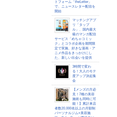
トフォーム「theLetter」
で、ニュースレター配信を
開始
マッチングアプ
リ「タップ
ル」、国内最大
級のマンガ配信
サービス「めちゃコミッ
ク」とコラボ企画を期間限
定で実施、好きな漫画・ア
ニメ作品をきっかけにし
た、新しい出会いを提供
3時間で変わ
る！大人のモテ
度アップ決起集
会
【メンズの方必
見！7種の美容
施術も同時に可
能！】累計来店
者数20,000名以上の月額制
パーソナルジム×美容施