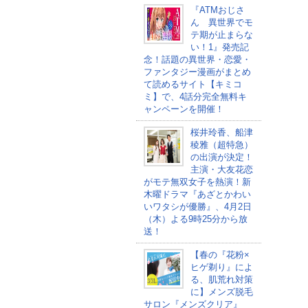
『ATMおじさ
ん 異世界でモ
テ期が止まらな
い！1』発売記
念！話題の異世界・恋愛・
ファンタジー漫画がまとめ
て読めるサイト【キミコ
ミ】で、4話分完全無料キ
ャンペーンを開催！
桜井玲香、船津
稜雅（超特急）
の出演が決定！
主演・大友花恋
がモテ無双女子を熱演！新
木曜ドラマ『あざとかわい
いワタシが優勝』、4月2日
（木）よる9時25分から放
送！
【春の『花粉×
ヒゲ剃り』によ
る、肌荒れ対策
に】メンズ脱毛
サロン『メンズクリア』