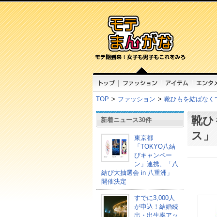
TOP
>
ファッション
>
靴ひもを結ばなく
靴ひ
新着ニュース30件
ス」
東京都
「TOKYO八結
びキャンペー
ン」連携、「八
結び大抽選会 in 八重洲」
開催決定
すでに3,000人
が申込！結婚続
出・出生率アッ