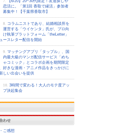
7.
【6/20】20~30代限定！友達探しや
恋活に。「第1回 香取で縁活」参加者
募集中！【千葉県香取市】
8.
コラムニストであり、結婚相談所を
運営する「ウイケンタ」氏が、プロ向
け執筆プラットフォーム「theLetter」
ュースレター配信を開始
9.
マッチングアプリ「タップル」、国
内最大級のマンガ配信サービス「めち
ゃコミック」とコラボ企画を期間限定
、好きな漫画・アニメ作品をきっかけに
新しい出会いを提供
10.
3時間で変わる！大人のモテ度アッ
プ決起集会
合わせ
・ご感想