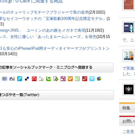
n.co.jp : U-Lace に関連する商品
ールのチューリップモチーフブラジャーで美の追求
(2月10日)
華なセイコーウオッチの「宝塚歌劇100周年記念限定モデル」
(1
日)
uming×JINS」 ユーミンのあの曲をメガネで表現
(11月19日)
レス、女性に優しい「あったまルームシューズ」を発売
(10月15
で、ニ
日も安心のiPhone/iPod用オーディオイヤーマフがプリンストン
(10月14日)
で実施
した、
特集
お問い
ご意見