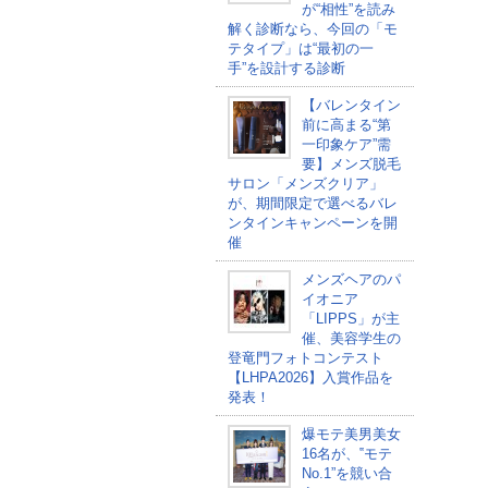
が“相性”を読み
解く診断なら、今回の「モ
テタイプ」は“最初の一
手”を設計する診断
【バレンタイン
前に高まる“第
一印象ケア”需
要】メンズ脱毛
サロン「メンズクリア」
が、期間限定で選べるバレ
ンタインキャンペーンを開
催
メンズヘアのパ
イオニア
「LIPPS」が主
催、美容学生の
登竜門フォトコンテスト
【LHPA2026】入賞作品を
発表！
爆モテ美男美女
16名が、‟モテ
No.1”を競い合