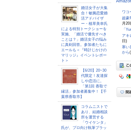
Amazo
婚活女子が大集
ワコ
合！敏腕恋愛婚
超豪
活アドバイザ
月20
ー・植草美幸氏
による特別トークショーを
「Y
実施、「婚活で優先すべき
アキ
ことは？」婚活女子の悩み
日)
に真剣回答。参加者たちに
寒い
エールも＜『時計じかけの
から
マリッジ』イベントレポー
ト＞
【6/20】20~30
代限定！友達探
しや恋活に。
「第1回 香取で
縁活」参加者募集中！【千
葉県香取市】
コラムニストで
あり、結婚相談
所を運営する
「ウイケンタ」
氏が、プロ向け執筆プラッ