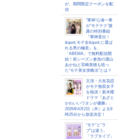
が、期間限定クーポンを配
信
“軍神”心湊一希
が“モテテク”披
露の特別番組
『軍神直伝！
&quot;モテ女&quot;に選ば
れる男の極意』を、
「ABEMA」で無料配信開
始！前シーズン参加の瀧山
あかねと宮崎美穂も唸っ
た“モテ美女攻略法”とは？
主演・大友花恋
がモテ無双女子
を熱演！新木曜
ドラマ『あざと
かわいいワタシが優勝』、
2026年4月2日（木）よる9
時25分から放送決定！
“モテ”と“ラ
ブ”は違う。
「ラブタイプ」