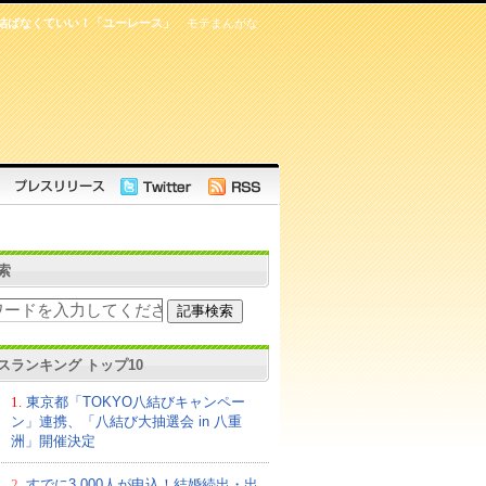
結ばなくていい！「ユーレース」
モテまんがな
索
スランキング トップ10
1.
東京都「TOKYO八結びキャンペー
ン」連携、「八結び大抽選会 in 八重
洲」開催決定
2.
すでに3,000人が申込！結婚続出・出