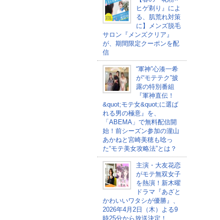
ヒゲ剃り』によ
る、肌荒れ対策
に】メンズ脱毛
サロン『メンズクリア』
が、期間限定クーポンを配
信
“軍神”心湊一希
が“モテテク”披
露の特別番組
『軍神直伝！
&quot;モテ女&quot;に選ば
れる男の極意』を、
「ABEMA」で無料配信開
始！前シーズン参加の瀧山
あかねと宮崎美穂も唸っ
た“モテ美女攻略法”とは？
主演・大友花恋
がモテ無双女子
を熱演！新木曜
ドラマ『あざと
かわいいワタシが優勝』、
2026年4月2日（木）よる9
時25分から放送決定！