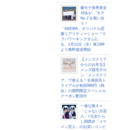
爆モテ美男美女
16名が、‟モテ
No.1”を競い合
う！
「ABEMA」オリジナル恋
愛リアリティーショー『ラ
ブパワーキングダム2』
を、2月11日（水）夜10時
より無料放送開始
【メンズクリア
からのお年玉】
メンズ脱毛サロ
ン「メンズクリ
ア」で使える！全身脱毛ト
ライアルが初回980円（税
込）の期間限定スペシャル
クーポン配信中
一途な陰キャ
「じゃない方芸
人」×元女たら
し関西弁「イケ
メン芸人」のお笑いコンビ