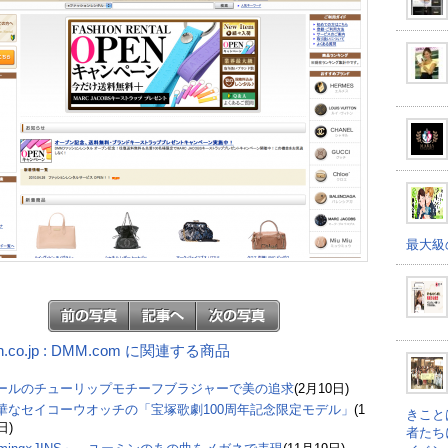
最大級
n.co.jp : DMM.com に関連する商品
ールのチューリップモチーフブラジャーで美の追求
(2月10日)
華なセイコーウオッチの「宝塚歌劇100周年記念限定モデル」
(1
きこと
日)
者たち