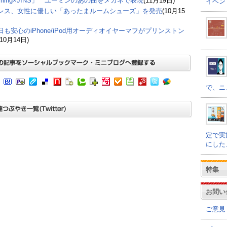
uming×JINS」 ユーミンのあの曲をメガネで表現
(11月19日)
イベン
レス、女性に優しい「あったまルームシューズ」を発売
(10月15
日も安心のiPhone/iPod用オーディオイヤーマフがプリンストン
(10月14日)
で、ニ
定で実
にした
特集
お問い
ご意見