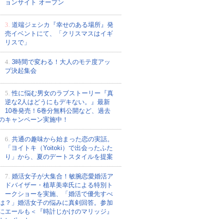
ョンサイト オープン
3.
道端ジェシカ『幸せのある場所』発
売イベントにて、「クリスマスはイギ
リスで」
4.
3時間で変わる！大人のモテ度アッ
プ決起集会
5.
性に悩む男女のラブストーリー『真
逆な2人はどうにもデキない。』最新
10巻発売！6巻分無料公開など、過去
のキャンペーン実施中！
6.
共通の趣味から始まった恋の実話。
「ヨイトキ（Yoitoki）で出会ったふた
り」から、夏のデートスタイルを提案
7.
婚活女子が大集合！敏腕恋愛婚活ア
ドバイザー・植草美幸氏による特別ト
ークショーを実施、「婚活で優先すべ
は？」婚活女子の悩みに真剣回答。参加
にエールも＜『時計じかけのマリッジ』