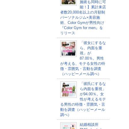
施術も同時に可
能！】累計来店
者数20,000名以上の月額制
パーソナルジム×美容施
術、Color Gymが男性向け
『Color Gym for men』を
リリース
「彼女にするな
ら、内面を重
視」が
87.00％。男性
が考える、モテる女性の特
徴・雰囲気・言動を調査
（ハッピーメール調べ）
「彼氏にするな
ら内面を重視」
が94.00％。女
性が考えるモテ
る男性の特徴・雰囲気・言
動を調査（ハッピーメール
調べ）
結婚相談所