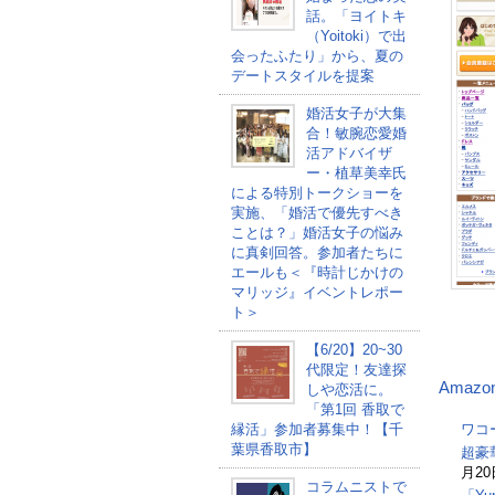
話。「ヨイトキ
（Yoitoki）で出
会ったふたり」から、夏の
デートスタイルを提案
婚活女子が大集
合！敏腕恋愛婚
活アドバイザ
ー・植草美幸氏
による特別トークショーを
実施、「婚活で優先すべき
ことは？」婚活女子の悩み
に真剣回答。参加者たちに
エールも＜『時計じかけの
マリッジ』イベントレポー
ト＞
【6/20】20~30
代限定！友達探
Amazo
しや恋活に。
「第1回 香取で
縁活」参加者募集中！【千
ワコ
葉県香取市】
超豪
月20
コラムニストで