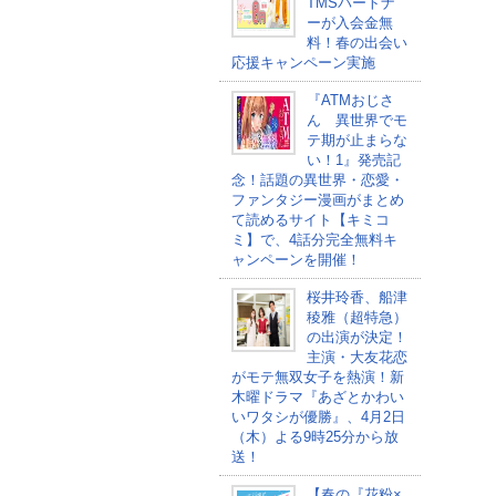
TMSパートナ
ーが入会金無
料！春の出会い
応援キャンペーン実施
『ATMおじさ
ん 異世界でモ
テ期が止まらな
い！1』発売記
念！話題の異世界・恋愛・
ファンタジー漫画がまとめ
て読めるサイト【キミコ
ミ】で、4話分完全無料キ
ャンペーンを開催！
桜井玲香、船津
稜雅（超特急）
の出演が決定！
主演・大友花恋
がモテ無双女子を熱演！新
木曜ドラマ『あざとかわい
いワタシが優勝』、4月2日
（木）よる9時25分から放
送！
【春の『花粉×