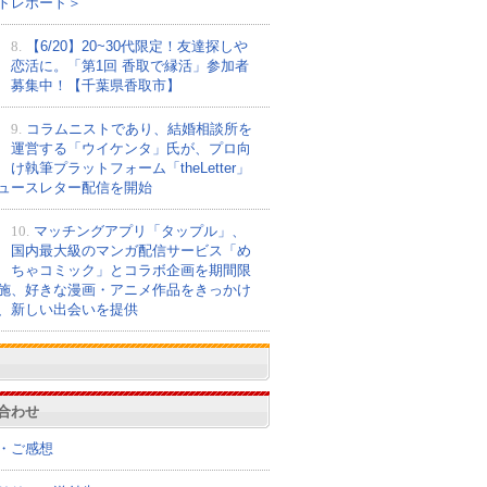
トレポート＞
8.
【6/20】20~30代限定！友達探しや
恋活に。「第1回 香取で縁活」参加者
募集中！【千葉県香取市】
9.
コラムニストであり、結婚相談所を
運営する「ウイケンタ」氏が、プロ向
け執筆プラットフォーム「theLetter」
ュースレター配信を開始
10.
マッチングアプリ「タップル」、
国内最大級のマンガ配信サービス「め
ちゃコミック」とコラボ企画を期間限
施、好きな漫画・アニメ作品をきっかけ
、新しい出会いを提供
合わせ
・ご感想