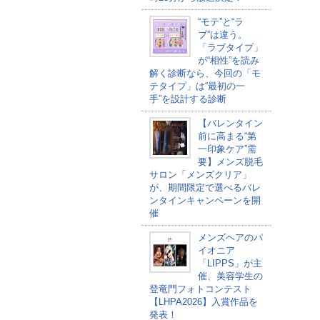
“モテ”と“ラ
ブ”は違う。
「ラブタイプ」
が“相性”を読み
解く診断なら、今回の「モ
テタイプ」は“最初の一
手”を設計する診断
【バレンタイン
前に高まる“第
一印象ケア”需
要】メンズ脱毛
サロン「メンズクリア」
が、期間限定で選べるバレ
ンタインキャンペーンを開
催
メンズヘアのパ
イオニア
「LIPPS」が主
催、美容学生の
登竜門フォトコンテスト
【LHPA2026】入賞作品を
発表！