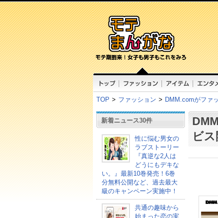
TOP
>
ファッション
>
DMM.comがフ
DM
新着ニュース30件
ビス
性に悩む男女の
ラブストーリー
『真逆な2人は
どうにもデキな
い。』最新10巻発売！6巻
分無料公開など、過去最大
級のキャンペーン実施中！
共通の趣味から
始まった恋の実