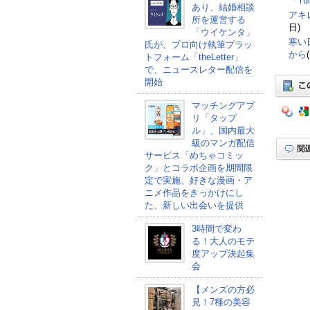
「Y
あり、結婚相談
アキ
所を運営する
日)
「ウイケンタ」
寒い
氏が、プロ向け執筆プラッ
から
トフォーム「theLetter」
で、ニュースレター配信を
開始
マッチングアプ
リ「タップ
ル」、国内最大
級のマンガ配信
サービス「めちゃコミッ
ク」とコラボ企画を期間限
定で実施、好きな漫画・ア
ニメ作品をきっかけにし
た、新しい出会いを提供
3時間で変わ
る！大人のモテ
度アップ決起集
会
【メンズの方必
見！7種の美容