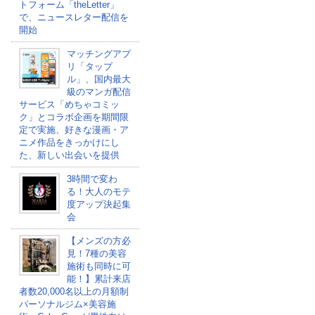
トフォーム「theLetter」
で、ニュースレター配信を
開始
マッチングアプ
リ「タップ
ル」、国内最大
級のマンガ配信
サービス「めちゃコミッ
ク」とコラボ企画を期間限
定で実施、好きな漫画・ア
ニメ作品をきっかけにし
た、新しい出会いを提供
3時間で変わ
る！大人のモテ
度アップ決起集
会
【メンズの方必
見！7種の美容
施術も同時に可
能！】累計来店
者数20,000名以上の月額制
パーソナルジム×美容施