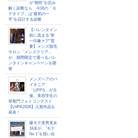
が“相性”を読み
解く診断なら、今回の「モ
テタイプ」は“最初の一
手”を設計する診断
【バレンタイン
前に高まる“第
一印象ケア”需
要】メンズ脱毛
サロン「メンズクリア」
が、期間限定で選べるバレ
ンタインキャンペーンを開
催
メンズヘアのパ
イオニア
「LIPPS」が主
催、美容学生の
登竜門フォトコンテスト
【LHPA2026】入賞作品を
発表！
爆モテ美男美女
16名が、‟モテ
No.1”を競い合