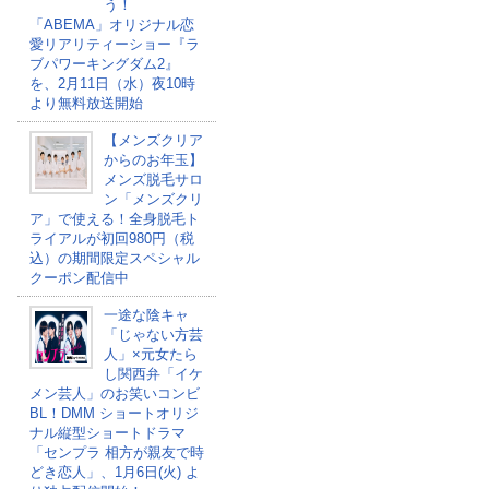
う！
「ABEMA」オリジナル恋
愛リアリティーショー『ラ
ブパワーキングダム2』
を、2月11日（水）夜10時
より無料放送開始
【メンズクリア
からのお年玉】
メンズ脱毛サロ
ン「メンズクリ
ア」で使える！全身脱毛ト
ライアルが初回980円（税
込）の期間限定スペシャル
クーポン配信中
一途な陰キャ
「じゃない方芸
人」×元女たら
し関西弁「イケ
メン芸人」のお笑いコンビ
BL！DMM ショートオリジ
ナル縦型ショートドラマ
「センプラ 相方が親友で時
どき恋人」、1月6日(火) よ