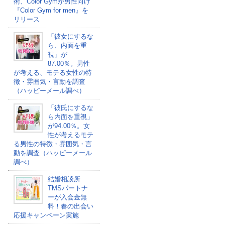
術、Color Gymが男性向け
『Color Gym for men』を
リリース
「彼女にするな
ら、内面を重
視」が
87.00％。男性
が考える、モテる女性の特
徴・雰囲気・言動を調査
（ハッピーメール調べ）
「彼氏にするな
ら内面を重視」
が94.00％。女
性が考えるモテ
る男性の特徴・雰囲気・言
動を調査（ハッピーメール
調べ）
結婚相談所
TMSパートナ
ーが入会金無
料！春の出会い
応援キャンペーン実施