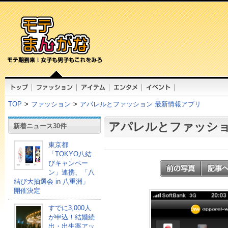
TOP
>
ファッション
>
アパレルとファッション 最新情報アプリ
アパレルとファッショ
新着ニュース30件
東京都
「TOKYO八結
びキャンペー
ン」連携、「八
結び大抽選会 in 八重洲」
開催決定
すでに3,000人
が申込！結婚続
出・出生率アッ