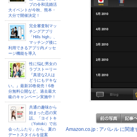
プの令和流婚活
大イベントが今秋、熊本・
大分で開催決定！
完全審査制マッ
チングアプリ
「Hills high」、
マッチング後に
利用できるアプリ内メッセ
ージ機能を導入
性に悩む男女の
ラブストーリー
『真逆な2人は
どうにもデキな
い。』最新10巻発売！6巻
分無料公開など、過去最大
級のキャンペーン実施中！
共通の趣味から
始まった恋の実
話。「ヨイトキ
（Yoitoki）で出
Amazon.co.jp : アパレル に
会ったふたり」から、夏の
デートスタイルを提案