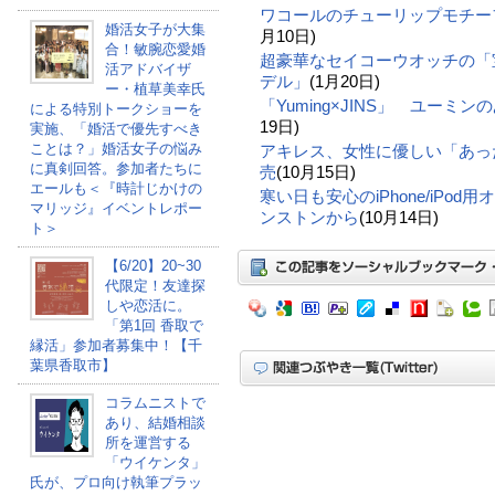
ワコールのチューリップモチー
婚活女子が大集
月10日)
合！敏腕恋愛婚
超豪華なセイコーウオッチの「
活アドバイザ
デル」
(1月20日)
ー・植草美幸氏
「Yuming×JINS」 ユーミ
による特別トークショーを
19日)
実施、「婚活で優先すべき
ことは？」婚活女子の悩み
アキレス、女性に優しい「あっ
に真剣回答。参加者たちに
売
(10月15日)
エールも＜『時計じかけの
寒い日も安心のiPhone/iPo
マリッジ』イベントレポー
ンストンから
(10月14日)
ト＞
【6/20】20~30
代限定！友達探
しや恋活に。
「第1回 香取で
縁活」参加者募集中！【千
葉県香取市】
コラムニストで
あり、結婚相談
所を運営する
「ウイケンタ」
氏が、プロ向け執筆プラッ