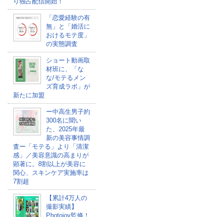
り独占配信開始！
「恋愛経験の有
無」と「婚活に
おけるモテ度」
の実態調査
ショート動画取
材班に、「な
な/モテるメン
ズ育成ラボ」が
新たに加盟
ー中高生男子約
300名に聞い
た、2025年最
新の美容事情調
査ー「モテる」より「清潔
感」／美容意識の高まりが
顕著に。8割以上が美容に
関心、スキンケア実施率は
7割超
【累計4万人の
撮影実績】
Photojoy監修！