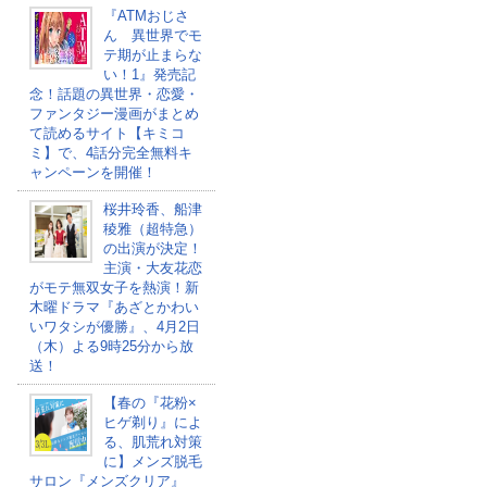
『ATMおじさ
ん 異世界でモ
テ期が止まらな
い！1』発売記
念！話題の異世界・恋愛・
ファンタジー漫画がまとめ
て読めるサイト【キミコ
ミ】で、4話分完全無料キ
ャンペーンを開催！
桜井玲香、船津
稜雅（超特急）
の出演が決定！
主演・大友花恋
がモテ無双女子を熱演！新
木曜ドラマ『あざとかわい
いワタシが優勝』、4月2日
（木）よる9時25分から放
送！
【春の『花粉×
ヒゲ剃り』によ
る、肌荒れ対策
に】メンズ脱毛
サロン『メンズクリア』