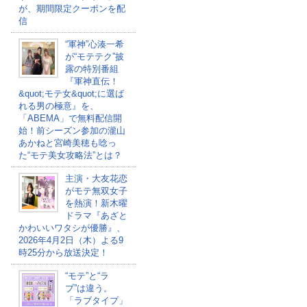
が、期間限定クーポンを配
信
“軍神”心湊一希
が“モテテク”披
露の特別番組
『軍神直伝！
&quot;モテ女&quot;に選ば
れる男の極意』を、
「ABEMA」で無料配信開
始！前シーズン参加の瀧山
あかねと宮崎美穂も唸っ
た“モテ美女攻略法”とは？
主演・大友花恋
がモテ無双女子
を熱演！新木曜
ドラマ『あざと
かわいいワタシが優勝』、
2026年4月2日（木）よる9
時25分から放送決定！
“モテ”と“ラ
ブ”は違う。
「ラブタイプ」