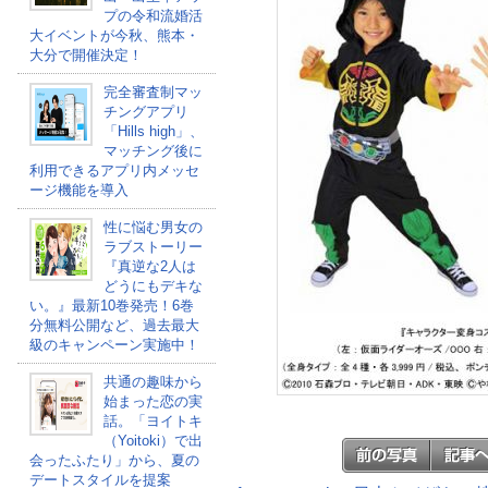
プの令和流婚活
大イベントが今秋、熊本・
大分で開催決定！
完全審査制マッ
チングアプリ
「Hills high」、
マッチング後に
利用できるアプリ内メッセ
ージ機能を導入
性に悩む男女の
ラブストーリー
『真逆な2人は
どうにもデキな
い。』最新10巻発売！6巻
分無料公開など、過去最大
級のキャンペーン実施中！
共通の趣味から
始まった恋の実
話。「ヨイトキ
（Yoitoki）で出
会ったふたり」から、夏の
デートスタイルを提案