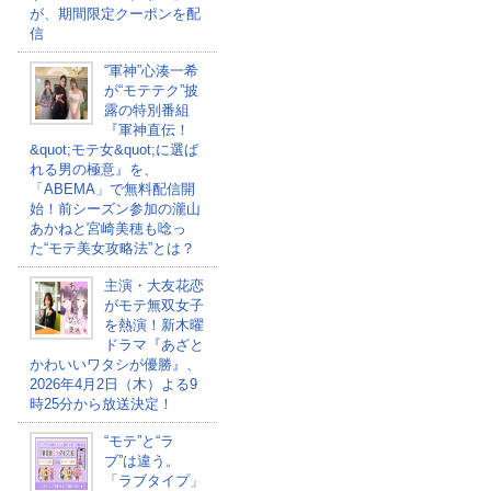
が、期間限定クーポンを配
信
“軍神”心湊一希
が“モテテク”披
露の特別番組
『軍神直伝！
&quot;モテ女&quot;に選ば
れる男の極意』を、
「ABEMA」で無料配信開
始！前シーズン参加の瀧山
あかねと宮崎美穂も唸っ
た“モテ美女攻略法”とは？
主演・大友花恋
がモテ無双女子
を熱演！新木曜
ドラマ『あざと
かわいいワタシが優勝』、
2026年4月2日（木）よる9
時25分から放送決定！
“モテ”と“ラ
ブ”は違う。
「ラブタイプ」