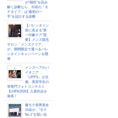
が“相性”を読み
解く診断なら、今回の「モ
テタイプ」は“最初の一
手”を設計する診断
【バレンタイン
前に高まる“第
一印象ケア”需
要】メンズ脱毛
サロン「メンズクリア」
が、期間限定で選べるバレ
ンタインキャンペーンを開
催
メンズヘアのパ
イオニア
「LIPPS」が主
催、美容学生の
登竜門フォトコンテスト
【LHPA2026】入賞作品を
発表！
爆モテ美男美女
16名が、‟モテ
No.1”を競い合