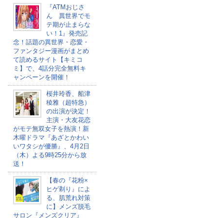
『ATMおじさ
ん 異世界でモ
テ期が止まらな
い！1』発売記
念！話題の異世界・恋愛・
ファンタジー漫画がまとめ
て読めるサイト【キミコ
ミ】で、4話分完全無料キ
ャンペーンを開催！
桜井玲香、船津
稜雅（超特急）
の出演が決定！
主演・大友花恋
がモテ無双女子を熱演！新
木曜ドラマ『あざとかわい
いワタシが優勝』、4月2日
（木）よる9時25分から放
送！
【春の『花粉×
ヒゲ剃り』によ
る、肌荒れ対策
に】メンズ脱毛
サロン『メンズクリア』