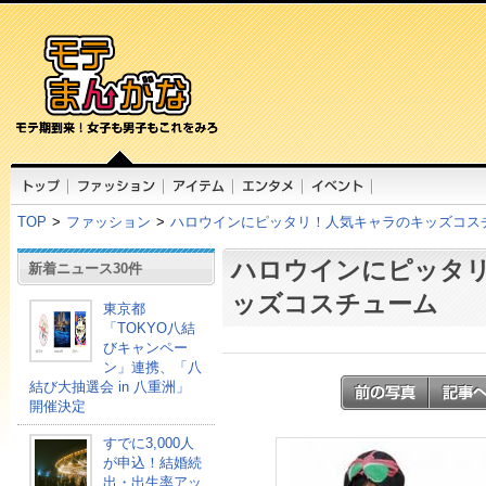
TOP
>
ファッション
>
ハロウインにピッタリ！人気キャラのキッズコス
ハロウインにピッタ
新着ニュース30件
ッズコスチューム
東京都
「TOKYO八結
びキャンペー
ン」連携、「八
結び大抽選会 in 八重洲」
開催決定
すでに3,000人
が申込！結婚続
出・出生率アッ