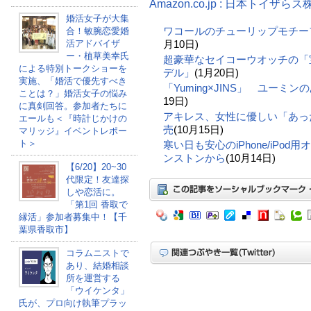
Amazon.co.jp : 日本トイ
婚活女子が大集
ワコールのチューリップモチー
合！敏腕恋愛婚
活アドバイザ
月10日)
ー・植草美幸氏
超豪華なセイコーウオッチの「
による特別トークショーを
デル」
(1月20日)
実施、「婚活で優先すべき
「Yuming×JINS」 ユーミ
ことは？」婚活女子の悩み
19日)
に真剣回答。参加者たちに
アキレス、女性に優しい「あっ
エールも＜『時計じかけの
売
(10月15日)
マリッジ』イベントレポー
ト＞
寒い日も安心のiPhone/iPo
ンストンから
(10月14日)
【6/20】20~30
代限定！友達探
しや恋活に。
「第1回 香取で
縁活」参加者募集中！【千
葉県香取市】
コラムニストで
あり、結婚相談
所を運営する
「ウイケンタ」
氏が、プロ向け執筆プラッ