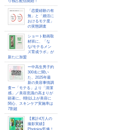
り独占配信開始！
「恋愛経験の有
無」と「婚活に
おけるモテ度」
の実態調査
ショート動画取
材班に、「な
な/モテるメン
ズ育成ラボ」が
新たに加盟
ー中高生男子約
300名に聞い
た、2025年最
新の美容事情調
査ー「モテる」より「清潔
感」／美容意識の高まりが
顕著に。8割以上が美容に
関心、スキンケア実施率は
7割超
【累計4万人の
撮影実績】
Photojoy監修！