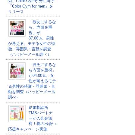
術、Color Gymが男性向け
『Color Gym for men』を
リリース
「彼女にするな
ら、内面を重
視」が
87.00％。男性
が考える、モテる女性の特
徴・雰囲気・言動を調査
（ハッピーメール調べ）
「彼氏にするな
ら内面を重視」
が94.00％。女
性が考えるモテ
る男性の特徴・雰囲気・言
動を調査（ハッピーメール
調べ）
結婚相談所
TMSパートナ
ーが入会金無
料！春の出会い
応援キャンペーン実施