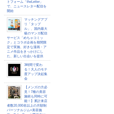
トフォーム「theLetter」
で、ニュースレター配信を
開始
マッチングアプ
リ「タップ
ル」、国内最大
級のマンガ配信
サービス「めちゃコミッ
ク」とコラボ企画を期間限
定で実施、好きな漫画・ア
ニメ作品をきっかけにし
た、新しい出会いを提供
3時間で変わ
る！大人のモテ
度アップ決起集
会
【メンズの方必
見！7種の美容
施術も同時に可
能！】累計来店
者数20,000名以上の月額制
パーソナルジム×美容施