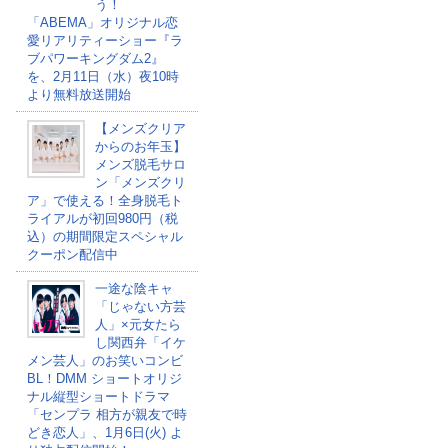
う！
「ABEMA」オリジナル恋
愛リアリティーショー『ラ
ブパワーキングダム2』
を、2月11日（水）夜10時
より無料放送開始
【メンズクリア
からのお年玉】
メンズ脱毛サロ
ン「メンズクリ
ア」で使える！全身脱毛ト
ライアルが初回980円（税
込）の期間限定スペシャル
クーポン配信中
一途な陰キャ
「じゃない方芸
人」×元女たら
し関西弁「イケ
メン芸人」のお笑いコンビ
BL！DMM ショートオリジ
ナル縦型ショートドラマ
「センプラ 相方が親友で時
どき恋人」、1月6日(火) よ