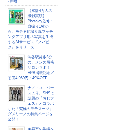
7割超
【累計4万人の
撮影実績】
Photojoy監修！
自撮り1枚か
ら、モテる他撮り風マッチ
ングアプリ用の写真を生成
するAIサービス『ノバピ
ク』をリリース
渋谷駅徒歩5分
の、メンズ眉毛
サロンラボ！
HPB掲載記念／
初回4,980円・49%OFF
ナノ・ユニバー
スより、SNSで
話題の「おじフ
ェス」とコラボ
した「究極のモテスーツ」
ダメリーノの特集ページを
公開！
美容室の常識を