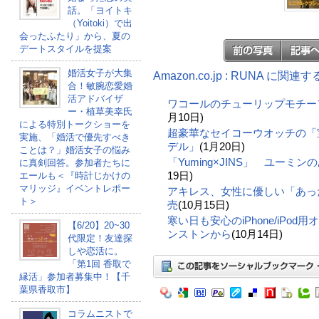
話。「ヨイトキ
（Yoitoki）で出
会ったふたり」から、夏の
デートスタイルを提案
婚活女子が大集
Amazon.co.jp : RUNA に関連
合！敏腕恋愛婚
活アドバイザ
ワコールのチューリップモチー
ー・植草美幸氏
月10日)
による特別トークショーを
超豪華なセイコーウオッチの「
実施、「婚活で優先すべき
デル」
(1月20日)
ことは？」婚活女子の悩み
「Yuming×JINS」 ユーミ
に真剣回答。参加者たちに
19日)
エールも＜『時計じかけの
マリッジ』イベントレポー
アキレス、女性に優しい「あっ
ト＞
売
(10月15日)
寒い日も安心のiPhone/iPo
【6/20】20~30
ンストンから
(10月14日)
代限定！友達探
しや恋活に。
「第1回 香取で
縁活」参加者募集中！【千
葉県香取市】
コラムニストで