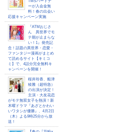
TMSパートナ
ーが入会金無
料！春の出会い
応援キャンペーン実施
『ATMおじさ
ん 異世界でモ
テ期が止まらな
い！1』発売記
念！話題の異世界・恋愛・
ファンタジー漫画がまとめ
て読めるサイト【キミコ
ミ】で、4話分完全無料キ
ャンペーンを開催！
桜井玲香、船津
稜雅（超特急）
の出演が決定！
主演・大友花恋
がモテ無双女子を熱演！新
木曜ドラマ『あざとかわい
いワタシが優勝』、4月2日
（木）よる9時25分から放
送！
【春の『花粉×