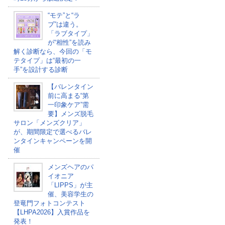
“モテ”と“ラ
ブ”は違う。
「ラブタイプ」
が“相性”を読み
解く診断なら、今回の「モ
テタイプ」は“最初の一
手”を設計する診断
【バレンタイン
前に高まる“第
一印象ケア”需
要】メンズ脱毛
サロン「メンズクリア」
が、期間限定で選べるバレ
ンタインキャンペーンを開
催
メンズヘアのパ
イオニア
「LIPPS」が主
催、美容学生の
登竜門フォトコンテスト
【LHPA2026】入賞作品を
発表！