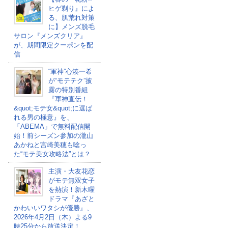
ヒゲ剃り』によ
る、肌荒れ対策
に】メンズ脱毛
サロン『メンズクリア』
が、期間限定クーポンを配
信
“軍神”心湊一希
が“モテテク”披
露の特別番組
『軍神直伝！
&quot;モテ女&quot;に選ば
れる男の極意』を、
「ABEMA」で無料配信開
始！前シーズン参加の瀧山
あかねと宮崎美穂も唸っ
た“モテ美女攻略法”とは？
主演・大友花恋
がモテ無双女子
を熱演！新木曜
ドラマ『あざと
かわいいワタシが優勝』、
2026年4月2日（木）よる9
時25分から放送決定！