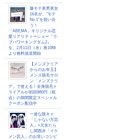
爆モテ美男美女
16名が、‟モテ
No.1”を競い合
う！
「ABEMA」オリジナル恋
愛リアリティーショー『ラ
ブパワーキングダム2』
を、2月11日（水）夜10時
より無料放送開始
【メンズクリア
からのお年玉】
メンズ脱毛サロ
ン「メンズクリ
ア」で使える！全身脱毛ト
ライアルが初回980円（税
込）の期間限定スペシャル
クーポン配信中
一途な陰キャ
「じゃない方芸
人」×元女たら
し関西弁「イケ
メン芸人」のお笑いコンビ