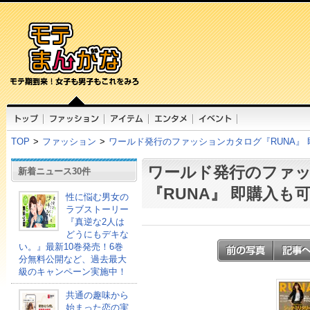
TOP
>
ファッション
>
ワールド発行のファッションカタログ『RUNA』
ワールド発行のファ
新着ニュース30件
『RUNA』 即購入も
性に悩む男女の
ラブストーリー
『真逆な2人は
どうにもデキな
い。』最新10巻発売！6巻
分無料公開など、過去最大
級のキャンペーン実施中！
共通の趣味から
始まった恋の実