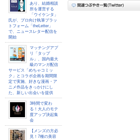
あり、結婚相談
所を運営する
「ウイケンタ」
氏が、プロ向け執筆プラッ
トフォーム「theLetter」
で、ニュースレター配信を
開始
マッチングアプ
リ「タップ
ル」、国内最大
級のマンガ配信
サービス「めちゃコミッ
ク」とコラボ企画を期間限
定で実施、好きな漫画・ア
ニメ作品をきっかけにし
た、新しい出会いを提供
3時間で変わ
る！大人のモテ
度アップ決起集
会
【メンズの方必
見！7種の美容