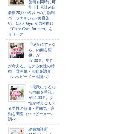
施術も同時に可
能！】累計来店
者数20,000名以上の月額制
パーソナルジム×美容施
術、Color Gymが男性向け
『Color Gym for men』を
リリース
「彼女にするな
ら、内面を重
視」が
87.00％。男性
が考える、モテる女性の特
徴・雰囲気・言動を調査
（ハッピーメール調べ）
「彼氏にするな
ら内面を重視」
が94.00％。女
性が考えるモテ
る男性の特徴・雰囲気・言
動を調査（ハッピーメール
調べ）
結婚相談所