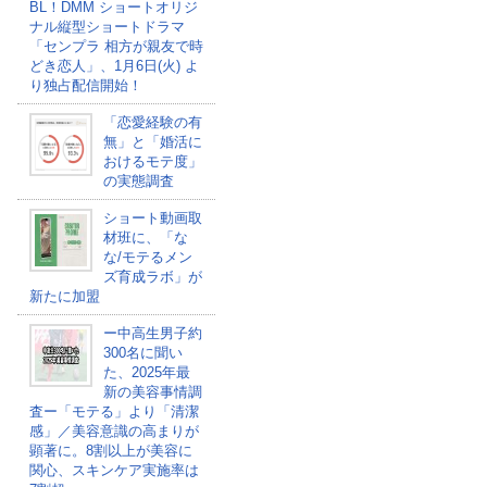
BL！DMM ショートオリジ
ナル縦型ショートドラマ
「センプラ 相方が親友で時
どき恋人」、1月6日(火) よ
り独占配信開始！
「恋愛経験の有
無」と「婚活に
おけるモテ度」
の実態調査
ショート動画取
材班に、「な
な/モテるメン
ズ育成ラボ」が
新たに加盟
ー中高生男子約
300名に聞い
た、2025年最
新の美容事情調
査ー「モテる」より「清潔
感」／美容意識の高まりが
顕著に。8割以上が美容に
関心、スキンケア実施率は