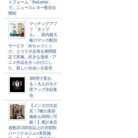
トフォーム「theLetter」
で、ニュースレター配信を
開始
マッチングアプ
リ「タップ
ル」、国内最大
級のマンガ配信
サービス「めちゃコミッ
ク」とコラボ企画を期間限
定で実施、好きな漫画・ア
ニメ作品をきっかけにし
た、新しい出会いを提供
3時間で変わ
る！大人のモテ
度アップ決起集
会
【メンズの方必
見！7種の美容
施術も同時に可
能！】累計来店
者数20,000名以上の月額制
パーソナルジム×美容施