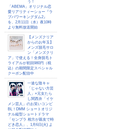
う！
「ABEMA」オリジナル恋
愛リアリティーショー『ラ
ブパワーキングダム2』
を、2月11日（水）夜10時
より無料放送開始
【メンズクリア
からのお年玉】
メンズ脱毛サロ
ン「メンズクリ
ア」で使える！全身脱毛ト
ライアルが初回980円（税
込）の期間限定スペシャル
クーポン配信中
一途な陰キャ
「じゃない方芸
人」×元女たら
し関西弁「イケ
メン芸人」のお笑いコンビ
BL！DMM ショートオリジ
ナル縦型ショートドラマ
「センプラ 相方が親友で時
どき恋人」、1月6日(火) よ