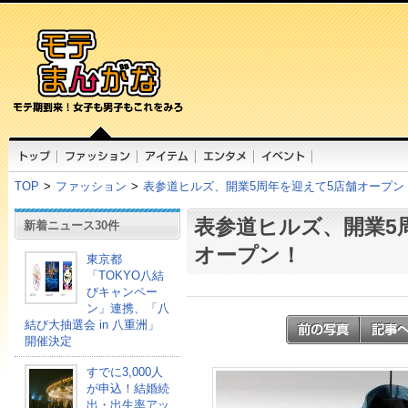
TOP
>
ファッション
>
表参道ヒルズ、開業5周年を迎えて5店舗オープン
表参道ヒルズ、開業5
新着ニュース30件
オープン！
東京都
「TOKYO八結
びキャンペー
ン」連携、「八
結び大抽選会 in 八重洲」
開催決定
すでに3,000人
が申込！結婚続
出・出生率アッ