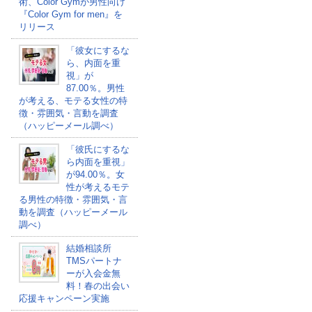
術、Color Gymが男性向け
『Color Gym for men』を
リリース
「彼女にするな
ら、内面を重
視」が
87.00％。男性
が考える、モテる女性の特
徴・雰囲気・言動を調査
（ハッピーメール調べ）
「彼氏にするな
ら内面を重視」
が94.00％。女
性が考えるモテ
る男性の特徴・雰囲気・言
動を調査（ハッピーメール
調べ）
結婚相談所
TMSパートナ
ーが入会金無
料！春の出会い
応援キャンペーン実施