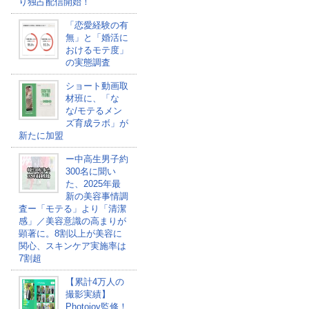
り独占配信開始！
「恋愛経験の有
無」と「婚活に
おけるモテ度」
の実態調査
ショート動画取
材班に、「な
な/モテるメン
ズ育成ラボ」が
新たに加盟
ー中高生男子約
300名に聞い
た、2025年最
新の美容事情調
査ー「モテる」より「清潔
感」／美容意識の高まりが
顕著に。8割以上が美容に
関心、スキンケア実施率は
7割超
【累計4万人の
撮影実績】
Photojoy監修！