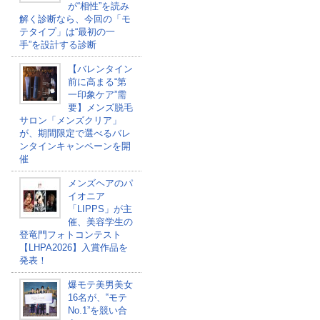
が“相性”を読み
解く診断なら、今回の「モ
テタイプ」は“最初の一
手”を設計する診断
【バレンタイン
前に高まる“第
一印象ケア”需
要】メンズ脱毛
サロン「メンズクリア」
が、期間限定で選べるバレ
ンタインキャンペーンを開
催
メンズヘアのパ
イオニア
「LIPPS」が主
催、美容学生の
登竜門フォトコンテスト
【LHPA2026】入賞作品を
発表！
爆モテ美男美女
16名が、‟モテ
No.1”を競い合