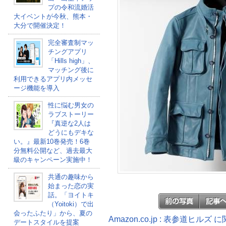
プの令和流婚活
大イベントが今秋、熊本・
大分で開催決定！
完全審査制マッ
チングアプリ
「Hills high」、
マッチング後に
利用できるアプリ内メッセ
ージ機能を導入
性に悩む男女の
ラブストーリー
『真逆な2人は
どうにもデキな
い。』最新10巻発売！6巻
分無料公開など、過去最大
級のキャンペーン実施中！
共通の趣味から
始まった恋の実
話。「ヨイトキ
（Yoitoki）で出
会ったふたり」から、夏の
Amazon.co.jp : 表参道ヒルズ
デートスタイルを提案