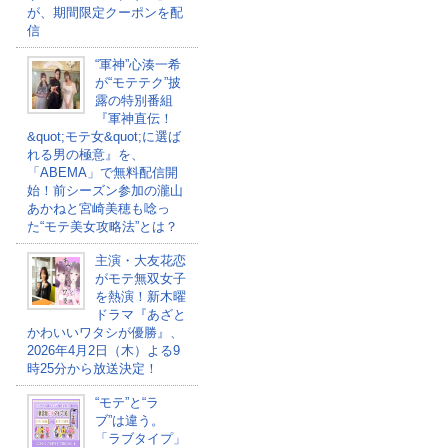
が、期間限定クーポンを配
信
“軍神”心湊一希
が“モテテク”披
露の特別番組
『軍神直伝！
&quot;モテ女&quot;に選ば
れる男の極意』を、
「ABEMA」で無料配信開
始！前シーズン参加の瀧山
あかねと宮崎美穂も唸っ
た“モテ美女攻略法”とは？
主演・大友花恋
がモテ無双女子
を熱演！新木曜
ドラマ『あざと
かわいいワタシが優勝』、
2026年4月2日（木）よる9
時25分から放送決定！
“モテ”と“ラ
ブ”は違う。
「ラブタイプ」