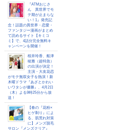
『ATMおじさ
ん 異世界でモ
テ期が止まらな
い！1』発売記
念！話題の異世界・恋愛・
ファンタジー漫画がまとめ
て読めるサイト【キミコ
ミ】で、4話分完全無料キ
ャンペーンを開催！
桜井玲香、船津
稜雅（超特急）
の出演が決定！
主演・大友花恋
がモテ無双女子を熱演！新
木曜ドラマ『あざとかわい
いワタシが優勝』、4月2日
（木）よる9時25分から放
送！
【春の『花粉×
ヒゲ剃り』によ
る、肌荒れ対策
に】メンズ脱毛
サロン『メンズクリア』