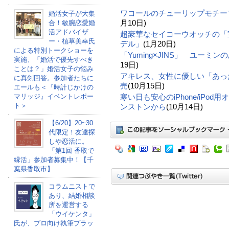
ワコールのチューリップモチー
婚活女子が大集
月10日)
合！敏腕恋愛婚
活アドバイザ
超豪華なセイコーウオッチの「
ー・植草美幸氏
デル」
(1月20日)
による特別トークショーを
「Yuming×JINS」 ユーミ
実施、「婚活で優先すべき
19日)
ことは？」婚活女子の悩み
アキレス、女性に優しい「あっ
に真剣回答。参加者たちに
売
(10月15日)
エールも＜『時計じかけの
マリッジ』イベントレポー
寒い日も安心のiPhone/iPo
ト＞
ンストンから
(10月14日)
【6/20】20~30
代限定！友達探
しや恋活に。
「第1回 香取で
縁活」参加者募集中！【千
葉県香取市】
コラムニストで
あり、結婚相談
所を運営する
「ウイケンタ」
氏が、プロ向け執筆プラッ