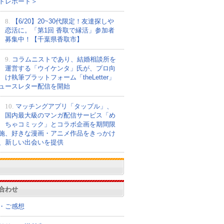
トレポート＞
8.
【6/20】20~30代限定！友達探しや
恋活に。「第1回 香取で縁活」参加者
募集中！【千葉県香取市】
9.
コラムニストであり、結婚相談所を
運営する「ウイケンタ」氏が、プロ向
け執筆プラットフォーム「theLetter」
ュースレター配信を開始
10.
マッチングアプリ「タップル」、
国内最大級のマンガ配信サービス「め
ちゃコミック」とコラボ企画を期間限
施、好きな漫画・アニメ作品をきっかけ
、新しい出会いを提供
合わせ
・ご感想