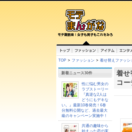
TOP
>
ファッション
>
着せ替えファッシ
着せ
新着ニュース30件
コー
性に悩む男女の
ラブストーリー
『真逆な2人は
どうにもデキな
い。』最新10巻発売！6巻
分無料公開など、過去最大
級のキャンペーン実施中！
共通の趣味から
始まった恋の実