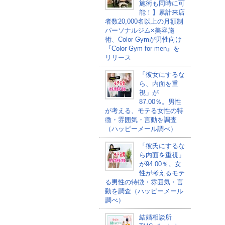
施術も同時に可
能！】累計来店
者数20,000名以上の月額制
パーソナルジム×美容施
術、Color Gymが男性向け
『Color Gym for men』を
リリース
「彼女にするな
ら、内面を重
視」が
87.00％。男性
が考える、モテる女性の特
徴・雰囲気・言動を調査
（ハッピーメール調べ）
「彼氏にするな
ら内面を重視」
が94.00％。女
性が考えるモテ
る男性の特徴・雰囲気・言
動を調査（ハッピーメール
調べ）
結婚相談所