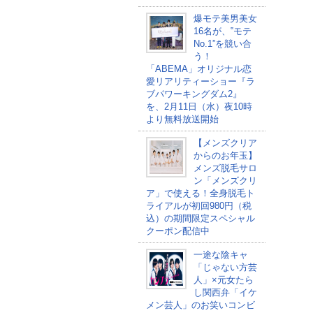
爆モテ美男美女
16名が、‟モテ
No.1”を競い合
う！
「ABEMA」オリジナル恋
愛リアリティーショー『ラ
ブパワーキングダム2』
を、2月11日（水）夜10時
より無料放送開始
【メンズクリア
からのお年玉】
メンズ脱毛サロ
ン「メンズクリ
ア」で使える！全身脱毛ト
ライアルが初回980円（税
込）の期間限定スペシャル
クーポン配信中
一途な陰キャ
「じゃない方芸
人」×元女たら
し関西弁「イケ
メン芸人」のお笑いコンビ