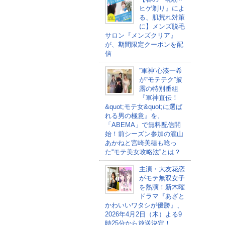
ヒゲ剃り』によ
る、肌荒れ対策
に】メンズ脱毛
サロン『メンズクリア』
が、期間限定クーポンを配
信
“軍神”心湊一希
が“モテテク”披
露の特別番組
『軍神直伝！
&quot;モテ女&quot;に選ば
れる男の極意』を、
「ABEMA」で無料配信開
始！前シーズン参加の瀧山
あかねと宮崎美穂も唸っ
た“モテ美女攻略法”とは？
主演・大友花恋
がモテ無双女子
を熱演！新木曜
ドラマ『あざと
かわいいワタシが優勝』、
2026年4月2日（木）よる9
時25分から放送決定！