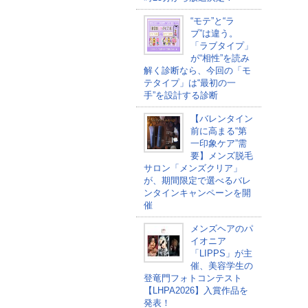
“モテ”と“ラ
ブ”は違う。
「ラブタイプ」
が“相性”を読み
解く診断なら、今回の「モ
テタイプ」は“最初の一
手”を設計する診断
【バレンタイン
前に高まる“第
一印象ケア”需
要】メンズ脱毛
サロン「メンズクリア」
が、期間限定で選べるバレ
ンタインキャンペーンを開
催
メンズヘアのパ
イオニア
「LIPPS」が主
催、美容学生の
登竜門フォトコンテスト
【LHPA2026】入賞作品を
発表！