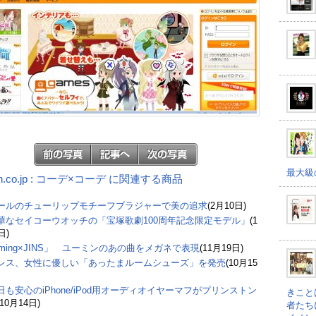
最大級
on.co.jp : コーデ×コーデ に関連する商品
ールのチューリップモチーフブラジャーで美の追求
(2月10日)
華なセイコーウオッチの「宝塚歌劇100周年記念限定モデル」
(1
日)
uming×JINS」 ユーミンのあの曲をメガネで表現
(11月19日)
レス、女性に優しい「あったまルームシューズ」を発売
(10月15
日も安心のiPhone/iPod用オーディオイヤーマフがプリンストン
きこと
(10月14日)
者たち