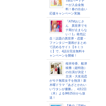
TMSパートナ
ーが入会金無
料！春の出会い
応援キャンペーン実施
『ATMおじさ
ん 異世界でモ
テ期が止まらな
い！1』発売記
念！話題の異世界・恋愛・
ファンタジー漫画がまとめ
て読めるサイト【キミコ
ミ】で、4話分完全無料キ
ャンペーンを開催！
桜井玲香、船津
稜雅（超特急）
の出演が決定！
主演・大友花恋
がモテ無双女子を熱演！新
木曜ドラマ『あざとかわい
いワタシが優勝』、4月2日
（木）よる9時25分から放
送！
【春の『花粉×