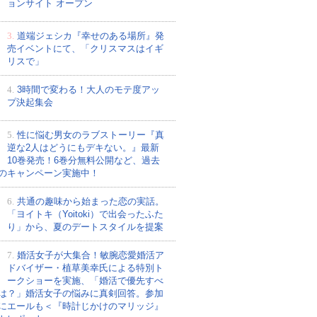
ョンサイト オープン
3.
道端ジェシカ『幸せのある場所』発
売イベントにて、「クリスマスはイギ
リスで」
4.
3時間で変わる！大人のモテ度アッ
プ決起集会
5.
性に悩む男女のラブストーリー『真
逆な2人はどうにもデキない。』最新
10巻発売！6巻分無料公開など、過去
のキャンペーン実施中！
6.
共通の趣味から始まった恋の実話。
「ヨイトキ（Yoitoki）で出会ったふた
り」から、夏のデートスタイルを提案
7.
婚活女子が大集合！敏腕恋愛婚活ア
ドバイザー・植草美幸氏による特別ト
ークショーを実施、「婚活で優先すべ
は？」婚活女子の悩みに真剣回答。参加
にエールも＜『時計じかけのマリッジ』