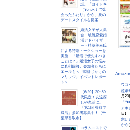
話。「ヨイトキ
（Yoitoki）で出
会ったふたり」から、夏の
デートスタイルを提案
婚活女子が大集
合！敏腕恋愛婚
活アドバイザ
ー・植草美幸氏
による特別トークショーを
実施、「婚活で優先すべき
ことは？」婚活女子の悩み
に真剣回答。参加者たちに
エールも＜『時計じかけの
Amaz
マリッジ』イベントレポー
ト＞
ワコ
超豪
【6/20】20~30
月20
代限定！友達探
「Y
しや恋活に。
「第1回 香取で
アキ
縁活」参加者募集中！【千
日)
葉県香取市】
寒い
から
コラムニストで