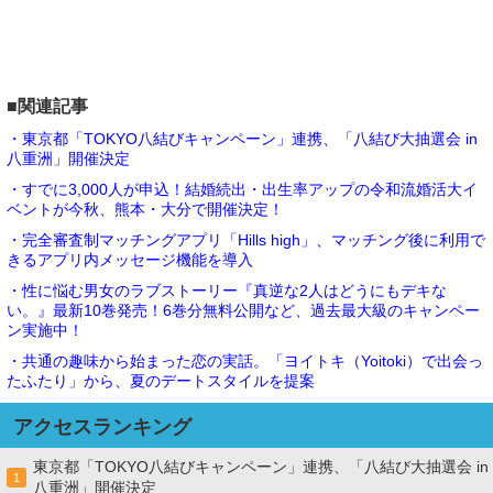
■関連記事
・東京都「TOKYO八結びキャンペーン」連携、「八結び大抽選会 in
八重洲」開催決定
・すでに3,000人が申込！結婚続出・出生率アップの令和流婚活大イ
ベントが今秋、熊本・大分で開催決定！
・完全審査制マッチングアプリ「Hills high」、マッチング後に利用で
きるアプリ内メッセージ機能を導入
・性に悩む男女のラブストーリー『真逆な2人はどうにもデキな
い。』最新10巻発売！6巻分無料公開など、過去最大級のキャンペー
ン実施中！
・共通の趣味から始まった恋の実話。「ヨイトキ（Yoitoki）で出会っ
たふたり」から、夏のデートスタイルを提案
アクセスランキング
東京都「TOKYO八結びキャンペーン」連携、「八結び大抽選会 in
1
八重洲」開催決定