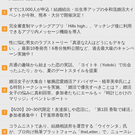
すでに3,000人が申込！結婚続出・出生率アップの令和流婚活大イ
2
ベントが今秋、熊本・大分で開催決定！
完全審査制マッチングアプリ「Hills high」、マッチング後に利用
3
できるアプリ内メッセージ機能を導入
性に悩む男女のラブストーリー『真逆な2人はどうにもデキな
い。』最新10巻発売！6巻分無料公開など、過去最大級のキャンペ
4
ーン実施中！
共通の趣味から始まった恋の実話。「ヨイトキ（Yoitoki）で出会
5
ったふたり」から、夏のデートスタイルを提案
婚活女子が大集合！敏腕恋愛婚活アドバイザー・植草美幸氏によ
る特別トークショーを実施、「婚活で優先すべきことは？」婚活
6
女子の悩みに真剣回答。参加者たちにエールも＜『時計じかけの
マリッジ』イベントレポート＞
【6/20】20~30代限定！友達探しや恋活に。「第1回 香取で縁活」
7
参加者募集中！【千葉県香取市】
コラムニストであり、結婚相談所を運営する「ウイケンタ」氏
が、プロ向け執筆プラットフォーム「theLetter」で、ニュースレ
8