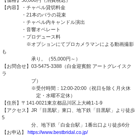
【価格】50,000円（消費税込）
【内容】・チャペル貸切料金
・21本のバラの花束
・チャペル内キャンドル演出
・音響オペレート
・プロデュース料
※オプションにてプロカメラマンによる動画撮影
も
承り。（55,000円～）
【お問合せ】03-5475-3388（白金迎賓館 アートグレイスク
ラ
ブ）
※受付時間：12:00-20:00（祝日を除く月火休
定・水曜不定休）
【住所】〒141-0021東京都品川区上大崎1-1-9
【アクセス】JR「目黒駅」東口、地下鉄「目黒駅」より徒歩
5
分、地下鉄「白金台駅」1番出口より徒歩6分
【お申込】
https://www.bestbridal.co.jp/