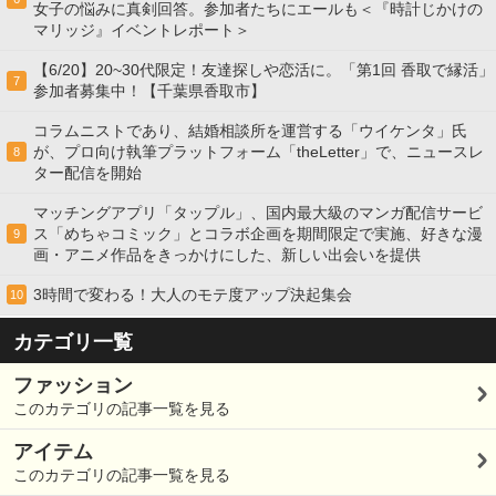
女子の悩みに真剣回答。参加者たちにエールも＜『時計じかけの
マリッジ』イベントレポート＞
【6/20】20~30代限定！友達探しや恋活に。「第1回 香取で縁活」
7
参加者募集中！【千葉県香取市】
コラムニストであり、結婚相談所を運営する「ウイケンタ」氏
が、プロ向け執筆プラットフォーム「theLetter」で、ニュースレ
8
ター配信を開始
マッチングアプリ「タップル」、国内最大級のマンガ配信サービ
ス「めちゃコミック」とコラボ企画を期間限定で実施、好きな漫
9
画・アニメ作品をきっかけにした、新しい出会いを提供
3時間で変わる！大人のモテ度アップ決起集会
10
カテゴリ一覧
ファッション
このカテゴリの記事一覧を見る
アイテム
このカテゴリの記事一覧を見る