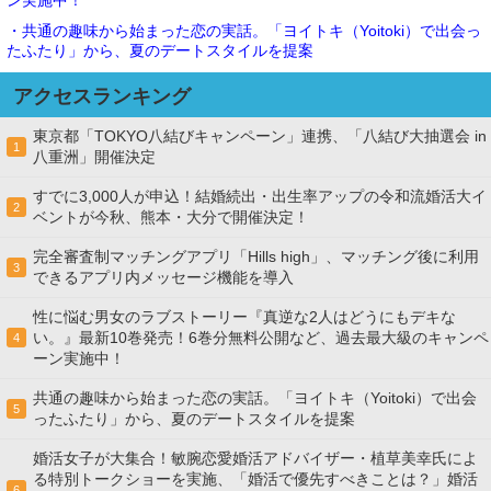
ン実施中！
・共通の趣味から始まった恋の実話。「ヨイトキ（Yoitoki）で出会っ
たふたり」から、夏のデートスタイルを提案
アクセスランキング
東京都「TOKYO八結びキャンペーン」連携、「八結び大抽選会 in
1
八重洲」開催決定
すでに3,000人が申込！結婚続出・出生率アップの令和流婚活大イ
2
ベントが今秋、熊本・大分で開催決定！
完全審査制マッチングアプリ「Hills high」、マッチング後に利用
3
できるアプリ内メッセージ機能を導入
性に悩む男女のラブストーリー『真逆な2人はどうにもデキな
い。』最新10巻発売！6巻分無料公開など、過去最大級のキャンペ
4
ーン実施中！
共通の趣味から始まった恋の実話。「ヨイトキ（Yoitoki）で出会
5
ったふたり」から、夏のデートスタイルを提案
婚活女子が大集合！敏腕恋愛婚活アドバイザー・植草美幸氏によ
る特別トークショーを実施、「婚活で優先すべきことは？」婚活
6