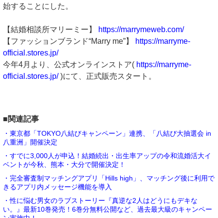
始することにした。
【結婚相談所マリーミー】
https://marrymeweb.com/
【ファッションブランド“Marry me”】
https://marryme-
official.stores.jp/
今年4月より、公式オンラインストア(
https://marryme-
official.stores.jp/
)にて、正式販売スタート。
■関連記事
・東京都「TOKYO八結びキャンペーン」連携、「八結び大抽選会 in
八重洲」開催決定
・すでに3,000人が申込！結婚続出・出生率アップの令和流婚活大イ
ベントが今秋、熊本・大分で開催決定！
・完全審査制マッチングアプリ「Hills high」、マッチング後に利用で
きるアプリ内メッセージ機能を導入
・性に悩む男女のラブストーリー『真逆な2人はどうにもデキな
い。』最新10巻発売！6巻分無料公開など、過去最大級のキャンペー