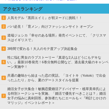
アクセスランキング
人気モデル『黒田エイミ』が初ヌードに挑戦！！
1
パパ必見！「育メン」向けファッションサイト オープン
2
道端ジェシカ『幸せのある場所』発売イベントにて、「クリスマ
3
スはイギリスで」
3時間で変わる！大人のモテ度アップ決起集会
4
性に悩む男女のラブストーリー『真逆な2人はどうにもデキな
い。』最新10巻発売！6巻分無料公開など、過去最大級のキャンペ
5
ーン実施中！
共通の趣味から始まった恋の実話。「ヨイトキ（Yoitoki）で出会
6
ったふたり」から、夏のデートスタイルを提案
婚活女子が大集合！敏腕恋愛婚活アドバイザー・植草美幸氏によ
る特別トークショーを実施、「婚活で優先すべきことは？」婚活
7
女子の悩みに真剣回答。参加者たちにエールも＜『時計じかけの
マリッジ』イベントレポート＞