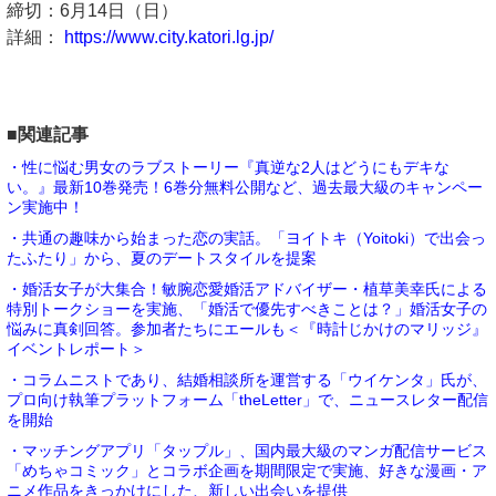
締切：6月14日（日）
詳細：
https://www.city.katori.lg.jp/
■関連記事
・性に悩む男女のラブストーリー『真逆な2人はどうにもデキな
い。』最新10巻発売！6巻分無料公開など、過去最大級のキャンペー
ン実施中！
・共通の趣味から始まった恋の実話。「ヨイトキ（Yoitoki）で出会っ
たふたり」から、夏のデートスタイルを提案
・婚活女子が大集合！敏腕恋愛婚活アドバイザー・植草美幸氏による
特別トークショーを実施、「婚活で優先すべきことは？」婚活女子の
悩みに真剣回答。参加者たちにエールも＜『時計じかけのマリッジ』
イベントレポート＞
・コラムニストであり、結婚相談所を運営する「ウイケンタ」氏が、
プロ向け執筆プラットフォーム「theLetter」で、ニュースレター配信
を開始
・マッチングアプリ「タップル」、国内最大級のマンガ配信サービス
「めちゃコミック」とコラボ企画を期間限定で実施、好きな漫画・ア
ニメ作品をきっかけにした、新しい出会いを提供