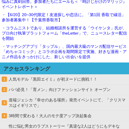
悩みに真剣回答。参加者たちにエールも＜『時計じかけのマリッジ』
イベントレポート＞
・【6/20】20~30代限定！友達探しや恋活に。「第1回 香取で縁活」
参加者募集中！【千葉県香取市】
・コラムニストであり、結婚相談所を運営する「ウイケンタ」氏が、
プロ向け執筆プラットフォーム「theLetter」で、ニュースレター配信
を開始
・マッチングアプリ「タップル」、国内最大級のマンガ配信サービス
「めちゃコミック」とコラボ企画を期間限定で実施、好きな漫画・ア
ニメ作品をきっかけにした、新しい出会いを提供
アクセスランキング
人気モデル『黒田エイミ』が初ヌードに挑戦！！
1
パパ必見！「育メン」向けファッションサイト オープン
2
道端ジェシカ『幸せのある場所』発売イベントにて、「クリスマ
3
スはイギリスで」
3時間で変わる！大人のモテ度アップ決起集会
4
性に悩む男女のラブストーリー『真逆な2人はどうにもデキな