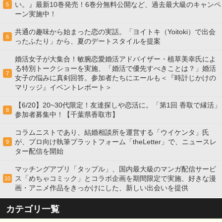
い。』最新10巻発売！6巻分無料公開など、過去最大級のキャンペ
5
ーン実施中！
共通の趣味から始まった恋の実話。「ヨイトキ（Yoitoki）で出会
6
ったふたり」から、夏のデートスタイルを提案
婚活女子が大集合！敏腕恋愛婚活アドバイザー・植草美幸氏によ
る特別トークショーを実施、「婚活で優先すべきことは？」婚活
7
女子の悩みに真剣回答。参加者たちにエールも＜『時計じかけの
マリッジ』イベントレポート＞
【6/20】20~30代限定！友達探しや恋活に。「第1回 香取で縁活」
8
参加者募集中！【千葉県香取市】
コラムニストであり、結婚相談所を運営する「ウイケンタ」氏
が、プロ向け執筆プラットフォーム「theLetter」で、ニュースレ
9
ター配信を開始
マッチングアプリ「タップル」、国内最大級のマンガ配信サービ
ス「めちゃコミック」とコラボ企画を期間限定で実施、好きな漫
10
画・アニメ作品をきっかけにした、新しい出会いを提供
カテゴリ一覧