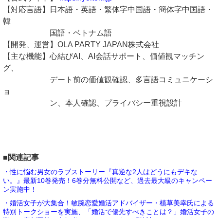
【対応言語】日本語・英語・繁体字中国語・簡体字中国語・
韓
国語・ベトナム語
【開発、運営】OLA PARTY JAPAN株式会社
【主な機能】心結びAI、AI会話サポート、価値観マッチン
グ、
デート前の価値観確認、多言語コミュニケーシ
ョ
ン、本人確認、プライバシー重視設計
■関連記事
・性に悩む男女のラブストーリー『真逆な2人はどうにもデキな
い。』最新10巻発売！6巻分無料公開など、過去最大級のキャンペー
ン実施中！
・婚活女子が大集合！敏腕恋愛婚活アドバイザー・植草美幸氏による
特別トークショーを実施、「婚活で優先すべきことは？」婚活女子の