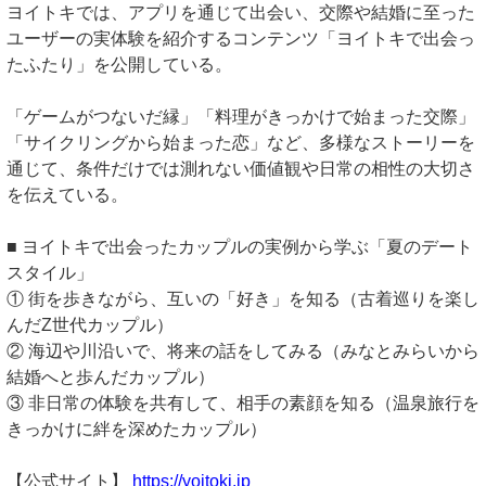
ヨイトキでは、アプリを通じて出会い、交際や結婚に至った
ユーザーの実体験を紹介するコンテンツ「ヨイトキで出会っ
たふたり」を公開している。
「ゲームがつないだ縁」「料理がきっかけで始まった交際」
「サイクリングから始まった恋」など、多様なストーリーを
通じて、条件だけでは測れない価値観や日常の相性の大切さ
を伝えている。
■ ヨイトキで出会ったカップルの実例から学ぶ「夏のデート
スタイル」
① 街を歩きながら、互いの「好き」を知る（古着巡りを楽し
んだZ世代カップル）
② 海辺や川沿いで、将来の話をしてみる（みなとみらいから
結婚へと歩んだカップル）
③ 非日常の体験を共有して、相手の素顔を知る（温泉旅行を
きっかけに絆を深めたカップル）
【公式サイト】
https://yoitoki.jp