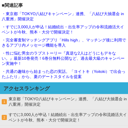
■関連記事
・東京都「TOKYO八結びキャンペーン」連携、「八結び大抽選会 in
八重洲」開催決定
・すでに3,000人が申込！結婚続出・出生率アップの令和流婚活大イ
ベントが今秋、熊本・大分で開催決定！
・完全審査制マッチングアプリ「Hills high」、マッチング後に利用で
きるアプリ内メッセージ機能を導入
・性に悩む男女のラブストーリー『真逆な2人はどうにもデキな
い。』最新10巻発売！6巻分無料公開など、過去最大級のキャンペー
ン実施中！
・共通の趣味から始まった恋の実話。「ヨイトキ（Yoitoki）で出会っ
たふたり」から、夏のデートスタイルを提案
アクセスランキング
東京都「TOKYO八結びキャンペーン」連携、「八結び大抽選会 in
1
八重洲」開催決定
すでに3,000人が申込！結婚続出・出生率アップの令和流婚活大イ
2
ベントが今秋、熊本・大分で開催決定！