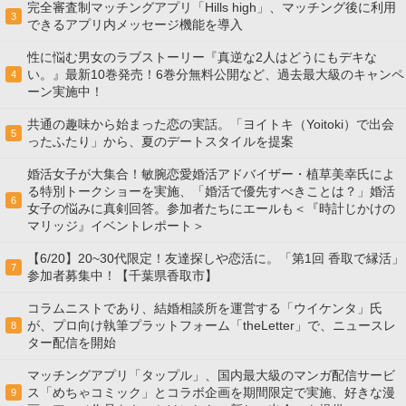
完全審査制マッチングアプリ「Hills high」、マッチング後に利用
3
できるアプリ内メッセージ機能を導入
性に悩む男女のラブストーリー『真逆な2人はどうにもデキな
い。』最新10巻発売！6巻分無料公開など、過去最大級のキャンペ
4
ーン実施中！
共通の趣味から始まった恋の実話。「ヨイトキ（Yoitoki）で出会
5
ったふたり」から、夏のデートスタイルを提案
婚活女子が大集合！敏腕恋愛婚活アドバイザー・植草美幸氏によ
る特別トークショーを実施、「婚活で優先すべきことは？」婚活
6
女子の悩みに真剣回答。参加者たちにエールも＜『時計じかけの
マリッジ』イベントレポート＞
【6/20】20~30代限定！友達探しや恋活に。「第1回 香取で縁活」
7
参加者募集中！【千葉県香取市】
コラムニストであり、結婚相談所を運営する「ウイケンタ」氏
が、プロ向け執筆プラットフォーム「theLetter」で、ニュースレ
8
ター配信を開始
マッチングアプリ「タップル」、国内最大級のマンガ配信サービ
ス「めちゃコミック」とコラボ企画を期間限定で実施、好きな漫
9