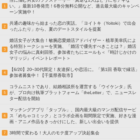
い。』最新10巻発売！6巻分無料公開など、過去最大級のキャンペ
1
ーン実施中！
共通の趣味から始まった恋の実話。「ヨイトキ（Yoitoki）で出会
2
ったふたり」から、夏のデートスタイルを提案
婚活女子が大集合！敏腕恋愛婚活アドバイザー・植草美幸氏によ
る特別トークショーを実施、「婚活で優先すべきことは？」婚活
3
女子の悩みに真剣回答。参加者たちにエールも＜『時計じかけの
マリッジ』イベントレポート＞
【6/20】20~30代限定！友達探しや恋活に。「第1回 香取で縁活」
4
参加者募集中！【千葉県香取市】
コラムニストであり、結婚相談所を運営する「ウイケンタ」氏
が、プロ向け執筆プラットフォーム「theLetter」で、ニュースレ
5
ター配信を開始
マッチングアプリ「タップル」、国内最大級のマンガ配信サービ
ス「めちゃコミック」とコラボ企画を期間限定で実施、好きな漫
6
画・アニメ作品をきっかけにした、新しい出会いを提供
3時間で変わる！大人のモテ度アップ決起集会
7