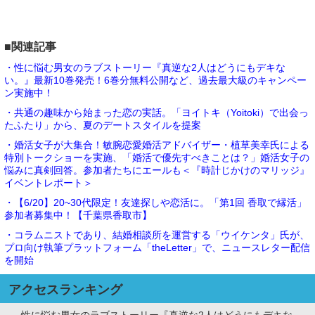
■関連記事
・性に悩む男女のラブストーリー『真逆な2人はどうにもデキな
い。』最新10巻発売！6巻分無料公開など、過去最大級のキャンペー
ン実施中！
・共通の趣味から始まった恋の実話。「ヨイトキ（Yoitoki）で出会っ
たふたり」から、夏のデートスタイルを提案
・婚活女子が大集合！敏腕恋愛婚活アドバイザー・植草美幸氏による
特別トークショーを実施、「婚活で優先すべきことは？」婚活女子の
悩みに真剣回答。参加者たちにエールも＜『時計じかけのマリッジ』
イベントレポート＞
・【6/20】20~30代限定！友達探しや恋活に。「第1回 香取で縁活」
参加者募集中！【千葉県香取市】
・コラムニストであり、結婚相談所を運営する「ウイケンタ」氏が、
プロ向け執筆プラットフォーム「theLetter」で、ニュースレター配信
を開始
アクセスランキング
性に悩む男女のラブストーリー『真逆な2人はどうにもデキな