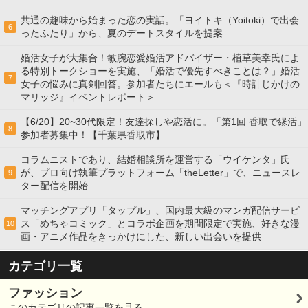
共通の趣味から始まった恋の実話。「ヨイトキ（Yoitoki）で出会
6
ったふたり」から、夏のデートスタイルを提案
婚活女子が大集合！敏腕恋愛婚活アドバイザー・植草美幸氏によ
る特別トークショーを実施、「婚活で優先すべきことは？」婚活
7
女子の悩みに真剣回答。参加者たちにエールも＜『時計じかけの
マリッジ』イベントレポート＞
【6/20】20~30代限定！友達探しや恋活に。「第1回 香取で縁活」
8
参加者募集中！【千葉県香取市】
コラムニストであり、結婚相談所を運営する「ウイケンタ」氏
が、プロ向け執筆プラットフォーム「theLetter」で、ニュースレ
9
ター配信を開始
マッチングアプリ「タップル」、国内最大級のマンガ配信サービ
ス「めちゃコミック」とコラボ企画を期間限定で実施、好きな漫
10
画・アニメ作品をきっかけにした、新しい出会いを提供
カテゴリ一覧
ファッション
このカテゴリの記事一覧を見る