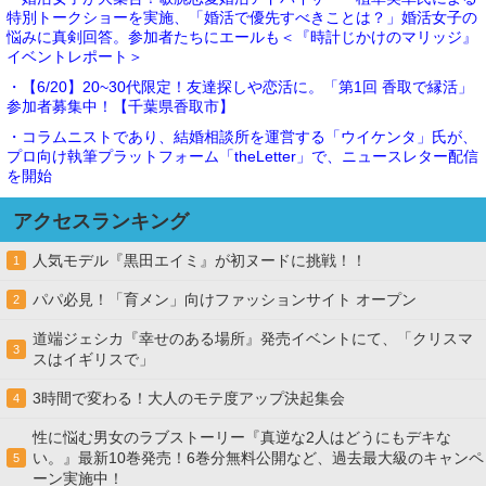
特別トークショーを実施、「婚活で優先すべきことは？」婚活女子の
悩みに真剣回答。参加者たちにエールも＜『時計じかけのマリッジ』
イベントレポート＞
・【6/20】20~30代限定！友達探しや恋活に。「第1回 香取で縁活」
参加者募集中！【千葉県香取市】
・コラムニストであり、結婚相談所を運営する「ウイケンタ」氏が、
プロ向け執筆プラットフォーム「theLetter」で、ニュースレター配信
を開始
アクセスランキング
人気モデル『黒田エイミ』が初ヌードに挑戦！！
1
パパ必見！「育メン」向けファッションサイト オープン
2
道端ジェシカ『幸せのある場所』発売イベントにて、「クリスマ
3
スはイギリスで」
3時間で変わる！大人のモテ度アップ決起集会
4
性に悩む男女のラブストーリー『真逆な2人はどうにもデキな
い。』最新10巻発売！6巻分無料公開など、過去最大級のキャンペ
5
ーン実施中！