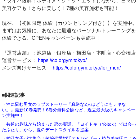
・タイパ抜群！ボディメイク・ダイエットしながら、日々の
美容ケアも！さらに美しく！7種の美容施術も可能！
現在、【初回限定 体験（カウンセリング付き）】を実施中。
まずはお気軽に、あなたに最適なパーソナルトレーニングを
体験できる。OPENキャンペーンも実施中！
『運営店舗』：池袋店・銀座店・梅田店・本町店・心斎橋店
運営サービス：
https://colorgym.tokyo/
メンズ向けサービス：
https://colorgym.tokyo/for_men/
■関連記事
・性に悩む男女のラブストーリー『真逆な2人はどうにもデキな
い。』最新10巻発売！6巻分無料公開など、過去最大級のキャンペー
ン実施中！
・共通の趣味から始まった恋の実話。「ヨイトキ（Yoitoki）で出会っ
たふたり」から、夏のデートスタイルを提案
・婚活女子が大集合！敏腕恋愛婚活アドバイザー・植草美幸氏による