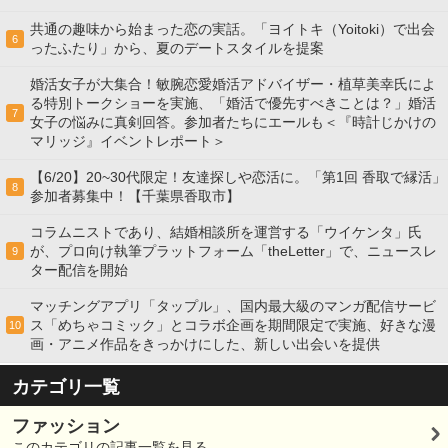
共通の趣味から始まった恋の実話。「ヨイトキ（Yoitoki）で出会
6
ったふたり」から、夏のデートスタイルを提案
婚活女子が大集合！敏腕恋愛婚活アドバイザー・植草美幸氏によ
る特別トークショーを実施、「婚活で優先すべきことは？」婚活
7
女子の悩みに真剣回答。参加者たちにエールも＜『時計じかけの
マリッジ』イベントレポート＞
【6/20】20~30代限定！友達探しや恋活に。「第1回 香取で縁活」
8
参加者募集中！【千葉県香取市】
コラムニストであり、結婚相談所を運営する「ウイケンタ」氏
が、プロ向け執筆プラットフォーム「theLetter」で、ニュースレ
9
ター配信を開始
マッチングアプリ「タップル」、国内最大級のマンガ配信サービ
ス「めちゃコミック」とコラボ企画を期間限定で実施、好きな漫
10
画・アニメ作品をきっかけにした、新しい出会いを提供
カテゴリ一覧
ファッション
このカテゴリの記事一覧を見る