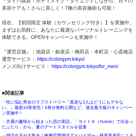
・タイパ抜群！ボディメイク・ダイエットしながら、日々の
美容ケアも！さらに美しく！7種の美容施術も可能！
現在、【初回限定 体験（カウンセリング付き）】を実施中。
まずはお気軽に、あなたに最適なパーソナルトレーニングを
体験できる。OPENキャンペーンも実施中！
『運営店舗』：池袋店・銀座店・梅田店・本町店・心斎橋店
運営サービス：
https://colorgym.tokyo/
メンズ向けサービス：
https://colorgym.tokyo/for_men/
■関連記事
・性に悩む男女のラブストーリー『真逆な2人はどうにもデキな
い。』最新10巻発売！6巻分無料公開など、過去最大級のキャンペー
ン実施中！
・共通の趣味から始まった恋の実話。「ヨイトキ（Yoitoki）で出会っ
たふたり」から、夏のデートスタイルを提案
・婚活女子が大集合！敏腕恋愛婚活アドバイザー・植草美幸氏による