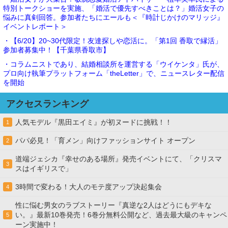
特別トークショーを実施、「婚活で優先すべきことは？」婚活女子の
悩みに真剣回答。参加者たちにエールも＜『時計じかけのマリッジ』
イベントレポート＞
・【6/20】20~30代限定！友達探しや恋活に。「第1回 香取で縁活」
参加者募集中！【千葉県香取市】
・コラムニストであり、結婚相談所を運営する「ウイケンタ」氏が、
プロ向け執筆プラットフォーム「theLetter」で、ニュースレター配信
を開始
アクセスランキング
人気モデル『黒田エイミ』が初ヌードに挑戦！！
1
パパ必見！「育メン」向けファッションサイト オープン
2
道端ジェシカ『幸せのある場所』発売イベントにて、「クリスマ
3
スはイギリスで」
3時間で変わる！大人のモテ度アップ決起集会
4
性に悩む男女のラブストーリー『真逆な2人はどうにもデキな
い。』最新10巻発売！6巻分無料公開など、過去最大級のキャンペ
5
ーン実施中！