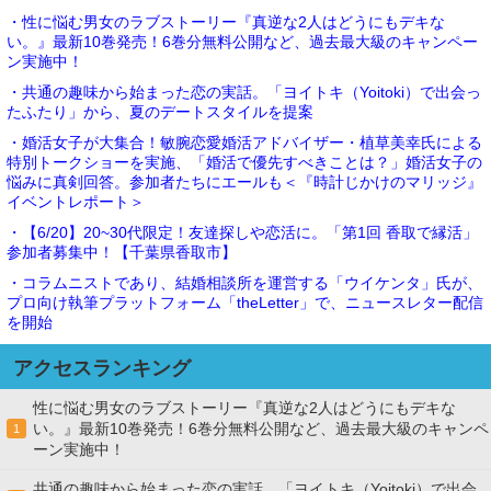
・性に悩む男女のラブストーリー『真逆な2人はどうにもデキな
い。』最新10巻発売！6巻分無料公開など、過去最大級のキャンペー
ン実施中！
・共通の趣味から始まった恋の実話。「ヨイトキ（Yoitoki）で出会っ
たふたり」から、夏のデートスタイルを提案
・婚活女子が大集合！敏腕恋愛婚活アドバイザー・植草美幸氏による
特別トークショーを実施、「婚活で優先すべきことは？」婚活女子の
悩みに真剣回答。参加者たちにエールも＜『時計じかけのマリッジ』
イベントレポート＞
・【6/20】20~30代限定！友達探しや恋活に。「第1回 香取で縁活」
参加者募集中！【千葉県香取市】
・コラムニストであり、結婚相談所を運営する「ウイケンタ」氏が、
プロ向け執筆プラットフォーム「theLetter」で、ニュースレター配信
を開始
アクセスランキング
性に悩む男女のラブストーリー『真逆な2人はどうにもデキな
い。』最新10巻発売！6巻分無料公開など、過去最大級のキャンペ
1
ーン実施中！
共通の趣味から始まった恋の実話。「ヨイトキ（Yoitoki）で出会