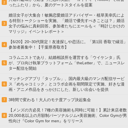
2
ったふたり」から、夏のデートスタイルを提案
婚活女子が大集合！敏腕恋愛婚活アドバイザー・植草美幸氏によ
る特別トークショーを実施、「婚活で優先すべきことは？」婚活
3
女子の悩みに真剣回答。参加者たちにエールも＜『時計じかけの
マリッジ』イベントレポート＞
【6/20】20~30代限定！友達探しや恋活に。「第1回 香取で縁活」
4
参加者募集中！【千葉県香取市】
コラムニストであり、結婚相談所を運営する「ウイケンタ」氏
が、プロ向け執筆プラットフォーム「theLetter」で、ニュースレ
5
ター配信を開始
マッチングアプリ「タップル」、国内最大級のマンガ配信サービ
ス「めちゃコミック」とコラボ企画を期間限定で実施、好きな漫
6
画・アニメ作品をきっかけにした、新しい出会いを提供
3時間で変わる！大人のモテ度アップ決起集会
7
【メンズの方必見！7種の美容施術も同時に可能！】累計来店者数
20,000名以上の月額制パーソナルジム×美容施術、Color Gymが男
8
性向け『Color Gym for men』をリリース