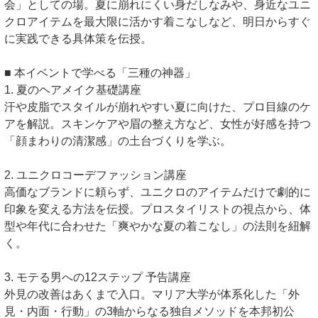
会」としての場。夏に崩れにくい身だしなみや、身近なユニ
クロアイテムを最大限に活かす着こなしなど、明日からすぐ
に実践できる具体策を伝授。
■ 本イベントで学べる「三種の神器」
1. 夏のヘアメイク基礎講座
汗や皮脂でスタイルが崩れやすい夏に向けた、プロ目線のケ
アを解説。スキンケアや眉の整え方など、女性が好感を持つ
「顔まわりの清潔感」の土台づくりを学ぶ。
2. ユニクロコーデファッション講座
高価なブランドに頼らず、ユニクロのアイテムだけで劇的に
印象を変える方法を伝授。プロスタイリストの視点から、体
型や年代に合わせた「爽やかな夏の着こなし」の法則を紐解
く。
3. モテる男への12ステップ 予告講座
外見の改善はあくまで入口。マリア大学が体系化した「外
見・内面・行動」の3軸からなる独自メソッドを本邦初公