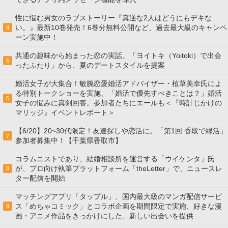
性に悩む男女のラブストーリー『真逆な2人はどうにもデキな
い。』最新10巻発売！6巻分無料公開など、過去最大級のキャンペ
4
ーン実施中！
共通の趣味から始まった恋の実話。「ヨイトキ（Yoitoki）で出会
5
ったふたり」から、夏のデートスタイルを提案
婚活女子が大集合！敏腕恋愛婚活アドバイザー・植草美幸氏によ
る特別トークショーを実施、「婚活で優先すべきことは？」婚活
6
女子の悩みに真剣回答。参加者たちにエールも＜『時計じかけの
マリッジ』イベントレポート＞
【6/20】20~30代限定！友達探しや恋活に。「第1回 香取で縁活」
7
参加者募集中！【千葉県香取市】
コラムニストであり、結婚相談所を運営する「ウイケンタ」氏
が、プロ向け執筆プラットフォーム「theLetter」で、ニュースレ
8
ター配信を開始
マッチングアプリ「タップル」、国内最大級のマンガ配信サービ
ス「めちゃコミック」とコラボ企画を期間限定で実施、好きな漫
9
画・アニメ作品をきっかけにした、新しい出会いを提供