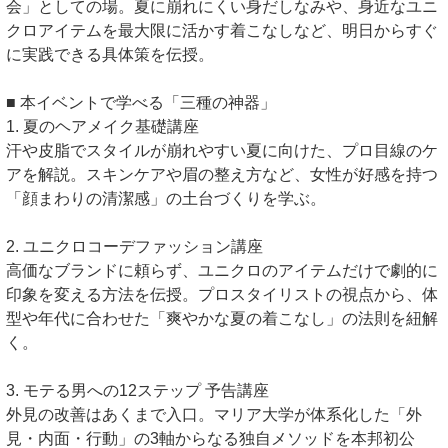
会」としての場。夏に崩れにくい身だしなみや、身近なユニ
クロアイテムを最大限に活かす着こなしなど、明日からすぐ
に実践できる具体策を伝授。
■ 本イベントで学べる「三種の神器」
1. 夏のヘアメイク基礎講座
汗や皮脂でスタイルが崩れやすい夏に向けた、プロ目線のケ
アを解説。スキンケアや眉の整え方など、女性が好感を持つ
「顔まわりの清潔感」の土台づくりを学ぶ。
2. ユニクロコーデファッション講座
高価なブランドに頼らず、ユニクロのアイテムだけで劇的に
印象を変える方法を伝授。プロスタイリストの視点から、体
型や年代に合わせた「爽やかな夏の着こなし」の法則を紐解
く。
3. モテる男への12ステップ 予告講座
外見の改善はあくまで入口。マリア大学が体系化した「外
見・内面・行動」の3軸からなる独自メソッドを本邦初公