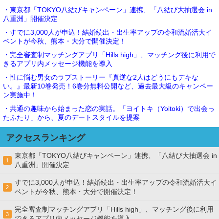
・東京都「TOKYO八結びキャンペーン」連携、「八結び大抽選会 in
八重洲」開催決定
・すでに3,000人が申込！結婚続出・出生率アップの令和流婚活大イ
ベントが今秋、熊本・大分で開催決定！
・完全審査制マッチングアプリ「Hills high」、マッチング後に利用で
きるアプリ内メッセージ機能を導入
・性に悩む男女のラブストーリー『真逆な2人はどうにもデキな
い。』最新10巻発売！6巻分無料公開など、過去最大級のキャンペー
ン実施中！
・共通の趣味から始まった恋の実話。「ヨイトキ（Yoitoki）で出会っ
たふたり」から、夏のデートスタイルを提案
アクセスランキング
東京都「TOKYO八結びキャンペーン」連携、「八結び大抽選会 in
1
八重洲」開催決定
すでに3,000人が申込！結婚続出・出生率アップの令和流婚活大イ
2
ベントが今秋、熊本・大分で開催決定！
完全審査制マッチングアプリ「Hills high」、マッチング後に利用
3
できるアプリ内メッセージ機能を導入