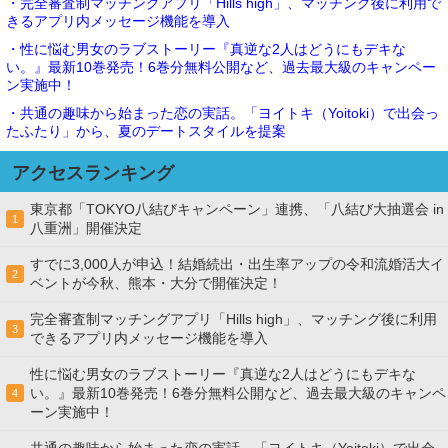
・完全審査制マッチングアプリ「Hills high」、マッチング後に利用で
きるアプリ内メッセージ機能を導入
・性に悩む男女のラブストーリー『真逆な2人はどうにもデキな
い。』最新10巻発売！6巻分無料公開など、過去最大級のキャンペー
ン実施中！
・共通の趣味から始まった恋の実話。「ヨイトキ（Yoitoki）で出会っ
たふたり」から、夏のデートスタイルを提案
アクセスランキング
東京都「TOKYO八結びキャンペーン」連携、「八結び大抽選会 in
1
八重洲」開催決定
すでに3,000人が申込！結婚続出・出生率アップの令和流婚活大イ
2
ベントが今秋、熊本・大分で開催決定！
完全審査制マッチングアプリ「Hills high」、マッチング後に利用
3
できるアプリ内メッセージ機能を導入
性に悩む男女のラブストーリー『真逆な2人はどうにもデキな
い。』最新10巻発売！6巻分無料公開など、過去最大級のキャンペ
4
ーン実施中！