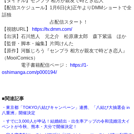
【タイトル】センプラ 相方が親友で時どき恋人
【配信スケジュール】1月6日(火)正午よりDMMショートで全
話独
占配信スタート！
【視聴URL】
https://tv.dmm.com/
【出演】石川悠人 元之介 松原康太郎 森下紫温 ほか
【監督・脚本・編集】片岡けんた
【原作】河飯じろう『センプラ 相方が親友で時どき恋人』
（MooiComics）
電子書籍配信ページ：
https://1-
oshimanga.com/p000194/
■関連記事
・東京都「TOKYO八結びキャンペーン」連携、「八結び大抽選会 in
八重洲」開催決定
・すでに3,000人が申込！結婚続出・出生率アップの令和流婚活大イ
ベントが今秋、熊本・大分で開催決定！