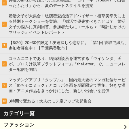
共通の趣味から始まった恋の実話。「ヨイトキ（Yoitoki）で出会
5
ったふたり」から、夏のデートスタイルを提案
婚活女子が大集合！敏腕恋愛婚活アドバイザー・植草美幸氏によ
る特別トークショーを実施、「婚活で優先すべきことは？」婚活
6
女子の悩みに真剣回答。参加者たちにエールも＜『時計じかけの
マリッジ』イベントレポート＞
【6/20】20~30代限定！友達探しや恋活に。「第1回 香取で縁活」
7
参加者募集中！【千葉県香取市】
コラムニストであり、結婚相談所を運営する「ウイケンタ」氏
が、プロ向け執筆プラットフォーム「theLetter」で、ニュースレ
8
ター配信を開始
マッチングアプリ「タップル」、国内最大級のマンガ配信サービ
ス「めちゃコミック」とコラボ企画を期間限定で実施、好きな漫
9
画・アニメ作品をきっかけにした、新しい出会いを提供
3時間で変わる！大人のモテ度アップ決起集会
10
カテゴリ一覧
ファッション