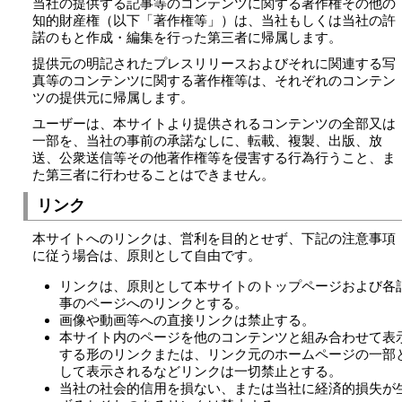
当社の提供する記事等のコンテンツに関する著作権その他の
知的財産権（以下「著作権等」）は、当社もしくは当社の許
諾のもと作成・編集を行った第三者に帰属します。
提供元の明記されたプレスリリースおよびそれに関連する写
真等のコンテンツに関する著作権等は、それぞれのコンテン
ツの提供元に帰属します。
ユーザーは、本サイトより提供されるコンテンツの全部又は
一部を、当社の事前の承諾なしに、転載、複製、出版、放
送、公衆送信等その他著作権等を侵害する行為行うこと、ま
た第三者に行わせることはできません。
リンク
本サイトへのリンクは、営利を目的とせず、下記の注意事項
に従う場合は、原則として自由です。
リンクは、原則として本サイトのトップページおよび各
事のページへのリンクとする。
画像や動画等への直接リンクは禁止する。
本サイト内のページを他のコンテンツと組み合わせて表
する形のリンクまたは、リンク元のホームページの一部
して表示されるなどリンクは一切禁止とする。
当社の社会的信用を損ない、または当社に経済的損失が