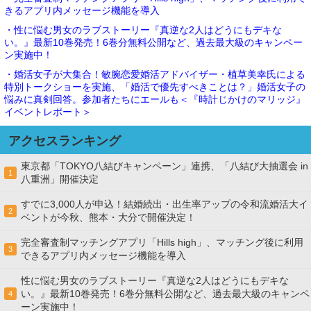
きるアプリ内メッセージ機能を導入
・性に悩む男女のラブストーリー『真逆な2人はどうにもデキな
い。』最新10巻発売！6巻分無料公開など、過去最大級のキャンペー
ン実施中！
・婚活女子が大集合！敏腕恋愛婚活アドバイザー・植草美幸氏による
特別トークショーを実施、「婚活で優先すべきことは？」婚活女子の
悩みに真剣回答。参加者たちにエールも＜『時計じかけのマリッジ』
イベントレポート＞
アクセスランキング
東京都「TOKYO八結びキャンペーン」連携、「八結び大抽選会 in
1
八重洲」開催決定
すでに3,000人が申込！結婚続出・出生率アップの令和流婚活大イ
2
ベントが今秋、熊本・大分で開催決定！
完全審査制マッチングアプリ「Hills high」、マッチング後に利用
3
できるアプリ内メッセージ機能を導入
性に悩む男女のラブストーリー『真逆な2人はどうにもデキな
い。』最新10巻発売！6巻分無料公開など、過去最大級のキャンペ
4
ーン実施中！