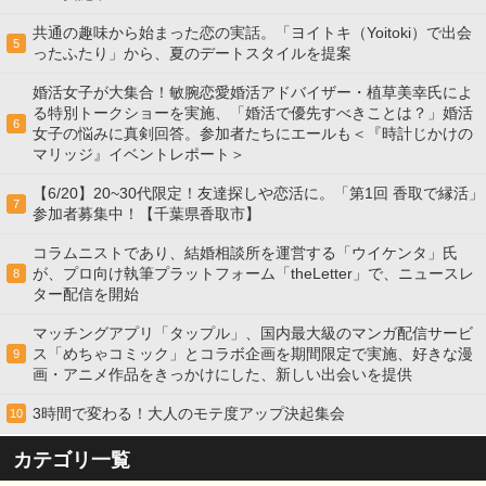
共通の趣味から始まった恋の実話。「ヨイトキ（Yoitoki）で出会
5
ったふたり」から、夏のデートスタイルを提案
婚活女子が大集合！敏腕恋愛婚活アドバイザー・植草美幸氏によ
る特別トークショーを実施、「婚活で優先すべきことは？」婚活
6
女子の悩みに真剣回答。参加者たちにエールも＜『時計じかけの
マリッジ』イベントレポート＞
【6/20】20~30代限定！友達探しや恋活に。「第1回 香取で縁活」
7
参加者募集中！【千葉県香取市】
コラムニストであり、結婚相談所を運営する「ウイケンタ」氏
が、プロ向け執筆プラットフォーム「theLetter」で、ニュースレ
8
ター配信を開始
マッチングアプリ「タップル」、国内最大級のマンガ配信サービ
ス「めちゃコミック」とコラボ企画を期間限定で実施、好きな漫
9
画・アニメ作品をきっかけにした、新しい出会いを提供
3時間で変わる！大人のモテ度アップ決起集会
10
カテゴリ一覧