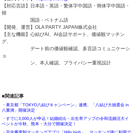
【対応言語】日本語・英語・繁体字中国語・簡体字中国語・
韓
国語・ベトナム語
【開発、運営】OLA PARTY JAPAN株式会社
【主な機能】心結びAI、AI会話サポート、価値観マッチン
グ、
デート前の価値観確認、多言語コミュニケーシ
ョ
ン、本人確認、プライバシー重視設計
■関連記事
・東京都「TOKYO八結びキャンペーン」連携、「八結び大抽選会 in
八重洲」開催決定
・すでに3,000人が申込！結婚続出・出生率アップの令和流婚活大イ
ベントが今秋、熊本・大分で開催決定！
・完全審査制マッチングアプリ「Hills high」、マッチング後に利用で