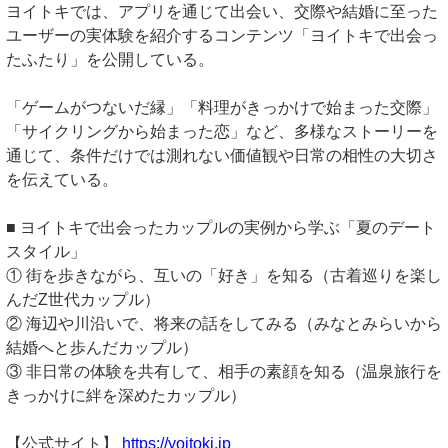
ヨイトキでは、アプリを通じて出会い、交際や結婚に至った
ユーザーの実体験を紹介するコンテンツ「ヨイトキで出会っ
たふたり」を公開している。
「ゲームがつないだ縁」「料理がきっかけで始まった交際」
「サイクリングから始まった恋」など、多様なストーリーを
通じて、条件だけでは測れない価値観や日常の相性の大切さ
を伝えている。
■ ヨイトキで出会ったカップルの実例から学ぶ「夏のデート
スタイル」
① 街を歩きながら、互いの「好き」を知る（古着巡りを楽し
んだZ世代カップル）
② 海辺や川沿いで、将来の話をしてみる（みなとみらいから
結婚へと歩んだカップル）
③ 非日常の体験を共有して、相手の素顔を知る（温泉旅行を
きっかけに絆を深めたカップル）
【公式サイト】
https://yoitoki.jp