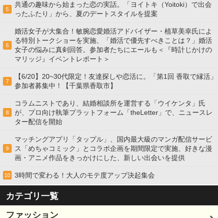
共通の趣味から始まった恋の実話。「ヨイトキ（Yoitoki）で出会
5
ったふたり」から、夏のデートスタイルを提案
婚活女子が大集合！敏腕恋愛婚活アドバイザー・植草美幸氏によ
る特別トークショーを実施、「婚活で優先すべきことは？」婚活
6
女子の悩みに真剣回答。参加者たちにエールも＜『時計じかけの
マリッジ』イベントレポート＞
【6/20】20~30代限定！友達探しや恋活に。「第1回 香取で縁活」
7
参加者募集中！【千葉県香取市】
コラムニストであり、結婚相談所を運営する「ウイケンタ」氏
が、プロ向け執筆プラットフォーム「theLetter」で、ニュースレ
8
ター配信を開始
マッチングアプリ「タップル」、国内最大級のマンガ配信サービ
ス「めちゃコミック」とコラボ企画を期間限定で実施、好きな漫
9
画・アニメ作品をきっかけにした、新しい出会いを提供
3時間で変わる！大人のモテ度アップ決起集会
10
カテゴリ一覧
ファッション