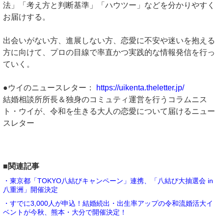
法」「考え方と判断基準」「ハウツー」などを分かりやすく
お届けする。
出会いがない方、進展しない方、恋愛に不安や迷いを抱える
方に向けて、プロの目線で率直かつ実践的な情報発信を行っ
ていく。
●ウイのニュースレター：
https://uikenta.theletter.jp/
結婚相談所所長＆独身のコミュティ運営を行うコラムニス
ト・ウイが、令和を生きる大人の恋愛について届けるニュー
スレター
■関連記事
・東京都「TOKYO八結びキャンペーン」連携、「八結び大抽選会 in
八重洲」開催決定
・すでに3,000人が申込！結婚続出・出生率アップの令和流婚活大イ
ベントが今秋、熊本・大分で開催決定！