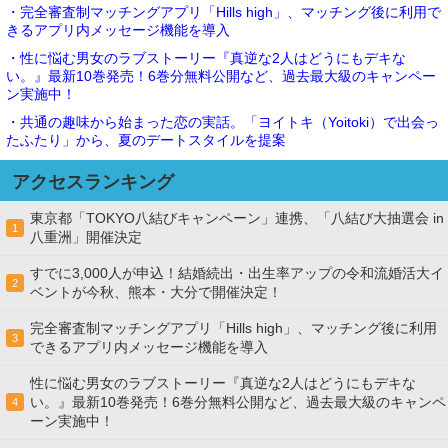
・完全審査制マッチングアプリ「Hills high」、マッチング後に利用で
きるアプリ内メッセージ機能を導入
・性に悩む男女のラブストーリー『真逆な2人はどうにもデキな
い。』最新10巻発売！6巻分無料公開など、過去最大級のキャンペー
ン実施中！
・共通の趣味から始まった恋の実話。「ヨイトキ（Yoitoki）で出会っ
たふたり」から、夏のデートスタイルを提案
アクセスランキング
東京都「TOKYO八結びキャンペーン」連携、「八結び大抽選会 in
1
八重洲」開催決定
すでに3,000人が申込！結婚続出・出生率アップの令和流婚活大イ
2
ベントが今秋、熊本・大分で開催決定！
完全審査制マッチングアプリ「Hills high」、マッチング後に利用
3
できるアプリ内メッセージ機能を導入
性に悩む男女のラブストーリー『真逆な2人はどうにもデキな
い。』最新10巻発売！6巻分無料公開など、過去最大級のキャンペ
4
ーン実施中！