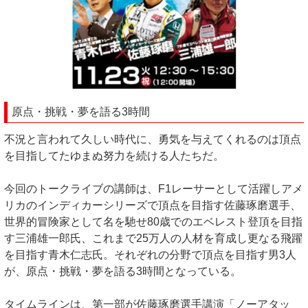
原点・挑戦・夢を語る3時間
不況と言われて久しい時代に、勇気を与えてくれるのは頂点
を目指してたゆまぬ努力を続ける人たちだ。
今回のトークライブの講師は、F1レーサーとして活躍しアメ
リカのインディカーシリーズで頂点を目指す佐藤琢磨選手、
世界的冒険家として名を馳せ80歳でのエベレスト登頂を目指
す三浦雄一郎氏、これまで25万人の人材を育成し更なる飛躍
を目指す青木仁志氏。それぞれの分野で頂点を目指す男3人
が、原点・挑戦・夢を語る3時間となっている。
タイムラインは、第一部が佐藤琢磨選手講演「ノーアタッ