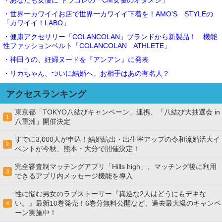
・あなたも女優に トラコレの「CM女優のオタメシ」
・世界一カワイイお店で世界一カワイイ下着を！AMO’S STYLEの
「カワイイ！LABO」
・健康アクセサリー「COLANCOLAN」ブランドから新製品！ 機能
性ファッションベルト「COLANCOLAN ATHLETE」
・神田うの、妊婦ヌードを『アンアン』に発表
・リカちゃん、ついに結婚へ。お相手はあの有名人？
アクセスランキング
東京都「TOKYO八結びキャンペーン」連携、「八結び大抽選会 in
1
八重洲」開催決定
すでに3,000人が申込！結婚続出・出生率アップの令和流婚活大イ
2
ベントが今秋、熊本・大分で開催決定！
完全審査制マッチングアプリ「Hills high」、マッチング後に利用
3
できるアプリ内メッセージ機能を導入
性に悩む男女のラブストーリー『真逆な2人はどうにもデキな
い。』最新10巻発売！6巻分無料公開など、過去最大級のキャンペ
4
ーン実施中！