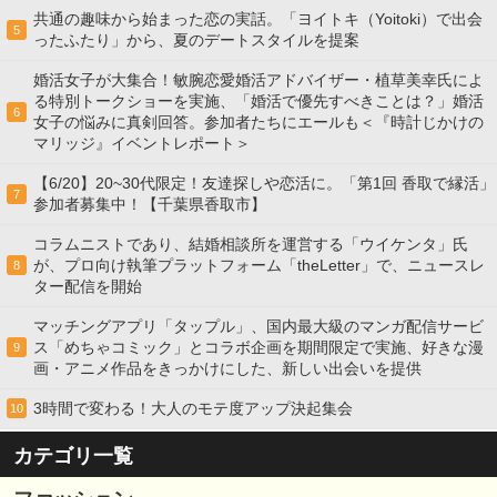
共通の趣味から始まった恋の実話。「ヨイトキ（Yoitoki）で出会
5
ったふたり」から、夏のデートスタイルを提案
婚活女子が大集合！敏腕恋愛婚活アドバイザー・植草美幸氏によ
る特別トークショーを実施、「婚活で優先すべきことは？」婚活
6
女子の悩みに真剣回答。参加者たちにエールも＜『時計じかけの
マリッジ』イベントレポート＞
【6/20】20~30代限定！友達探しや恋活に。「第1回 香取で縁活」
7
参加者募集中！【千葉県香取市】
コラムニストであり、結婚相談所を運営する「ウイケンタ」氏
が、プロ向け執筆プラットフォーム「theLetter」で、ニュースレ
8
ター配信を開始
マッチングアプリ「タップル」、国内最大級のマンガ配信サービ
ス「めちゃコミック」とコラボ企画を期間限定で実施、好きな漫
9
画・アニメ作品をきっかけにした、新しい出会いを提供
3時間で変わる！大人のモテ度アップ決起集会
10
カテゴリ一覧