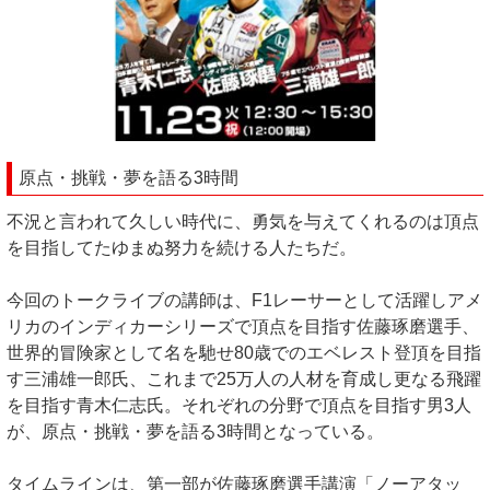
原点・挑戦・夢を語る3時間
不況と言われて久しい時代に、勇気を与えてくれるのは頂点
を目指してたゆまぬ努力を続ける人たちだ。
今回のトークライブの講師は、F1レーサーとして活躍しアメ
リカのインディカーシリーズで頂点を目指す佐藤琢磨選手、
世界的冒険家として名を馳せ80歳でのエベレスト登頂を目指
す三浦雄一郎氏、これまで25万人の人材を育成し更なる飛躍
を目指す青木仁志氏。それぞれの分野で頂点を目指す男3人
が、原点・挑戦・夢を語る3時間となっている。
タイムラインは、第一部が佐藤琢磨選手講演「ノーアタッ