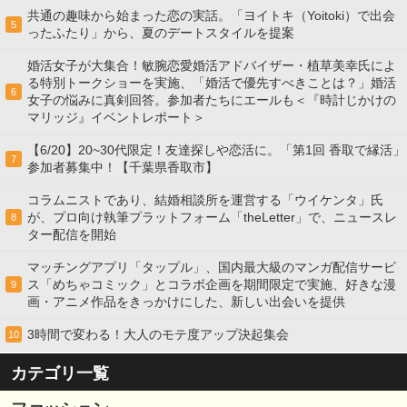
共通の趣味から始まった恋の実話。「ヨイトキ（Yoitoki）で出会
5
ったふたり」から、夏のデートスタイルを提案
婚活女子が大集合！敏腕恋愛婚活アドバイザー・植草美幸氏によ
る特別トークショーを実施、「婚活で優先すべきことは？」婚活
6
女子の悩みに真剣回答。参加者たちにエールも＜『時計じかけの
マリッジ』イベントレポート＞
【6/20】20~30代限定！友達探しや恋活に。「第1回 香取で縁活」
7
参加者募集中！【千葉県香取市】
コラムニストであり、結婚相談所を運営する「ウイケンタ」氏
が、プロ向け執筆プラットフォーム「theLetter」で、ニュースレ
8
ター配信を開始
マッチングアプリ「タップル」、国内最大級のマンガ配信サービ
ス「めちゃコミック」とコラボ企画を期間限定で実施、好きな漫
9
画・アニメ作品をきっかけにした、新しい出会いを提供
3時間で変わる！大人のモテ度アップ決起集会
10
カテゴリ一覧