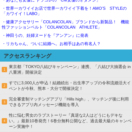
・あなたも女優に トラコレの「CM女優のオタメシ」
・世界一カワイイお店で世界一カワイイ下着を！AMO’S STYLEの
「カワイイ！LABO」
・健康アクセサリー「COLANCOLAN」ブランドから新製品！ 機能
性ファッションベルト「COLANCOLAN ATHLETE」
・神田うの、妊婦ヌードを『アンアン』に発表
・リカちゃん、ついに結婚へ。お相手はあの有名人？
アクセスランキング
東京都「TOKYO八結びキャンペーン」連携、「八結び大抽選会 in
1
八重洲」開催決定
すでに3,000人が申込！結婚続出・出生率アップの令和流婚活大イ
2
ベントが今秋、熊本・大分で開催決定！
完全審査制マッチングアプリ「Hills high」、マッチング後に利用
3
できるアプリ内メッセージ機能を導入
性に悩む男女のラブストーリー『真逆な2人はどうにもデキな
い。』最新10巻発売！6巻分無料公開など、過去最大級のキャンペ
4
ーン実施中！