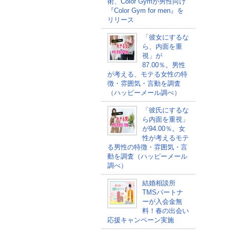
術、Color Gymが男性向け
『Color Gym for men』を
リリース
「彼女にするな
ら、内面を重
視」が
87.00％。男性
が考える、モテる女性の特
徴・雰囲気・言動を調査
（ハッピーメール調べ）
「彼氏にするな
ら内面を重視」
が94.00％。女
性が考えるモテ
る男性の特徴・雰囲気・言
動を調査（ハッピーメール
調べ）
結婚相談所
TMSパートナ
ーが入会金無
料！春の出会い
応援キャンペーン実施