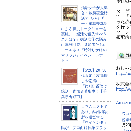
る仕組
婚活女子が大集
ターゲ
合！敏腕恋愛婚
で、「M
活アドバイザ
った渋
ー・植草美幸氏
を行っ
による特別トークショーを
ソーシ
実施、「婚活で優先すべき
報配信
ことは？」婚活女子の悩み
に真剣回答。参加者たちに
エールも＜『時計じかけの
マリッジ』イベントレポー
ト＞
おしゃ
【6/20】20~30
http://
代限定！友達探
しや恋活に。
株式会
「第1回 香取で
http://w
縁活」参加者募集中！【千
葉県香取市】
Amazo
コラムニストで
あり、結婚相談
ワコ
所を運営する
超豪
「ウイケンタ」
月20
氏が、プロ向け執筆プラッ