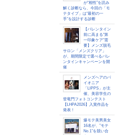
が“相性”を読み
解く診断なら、今回の「モ
テタイプ」は“最初の一
手”を設計する診断
【バレンタイン
前に高まる“第
一印象ケア”需
要】メンズ脱毛
サロン「メンズクリア」
が、期間限定で選べるバレ
ンタインキャンペーンを開
催
メンズヘアのパ
イオニア
「LIPPS」が主
催、美容学生の
登竜門フォトコンテスト
【LHPA2026】入賞作品を
発表！
爆モテ美男美女
16名が、‟モテ
No.1”を競い合