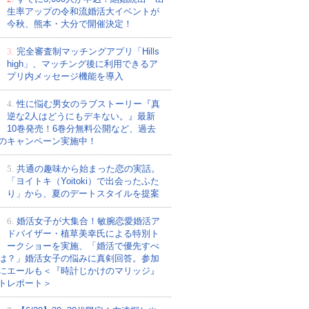
生率アップの令和流婚活大イベントが
今秋、熊本・大分で開催決定！
3.
完全審査制マッチングアプリ「Hills
high」、マッチング後に利用できるア
プリ内メッセージ機能を導入
4.
性に悩む男女のラブストーリー『真
逆な2人はどうにもデキない。』最新
10巻発売！6巻分無料公開など、過去
のキャンペーン実施中！
5.
共通の趣味から始まった恋の実話。
「ヨイトキ（Yoitoki）で出会ったふた
り」から、夏のデートスタイルを提案
6.
婚活女子が大集合！敏腕恋愛婚活ア
ドバイザー・植草美幸氏による特別ト
ークショーを実施、「婚活で優先すべ
は？」婚活女子の悩みに真剣回答。参加
にエールも＜『時計じかけのマリッジ』
トレポート＞