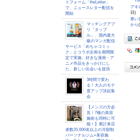
「Y
トフォーム「theLetter」
アキ
で、ニュースレター配信を
日)
開始
寒い
マッチングアプ
から
リ「タップ
ル」、国内最大
級のマンガ配信
サービス「めちゃコミッ
ク」とコラボ企画を期間限
定で実施、好きな漫画・ア
ニメ作品をきっかけにし
た、新しい出会いを提供
3時間で変わ
る！大人のモテ
度アップ決起集
会
【メンズの方必
見！7種の美容
施術も同時に可
能！】累計来店
者数20,000名以上の月額制
パーソナルジム×美容施