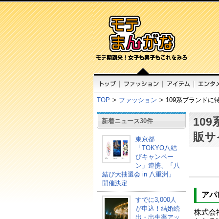
TOP
>
ファッション
>
109系ブランド
10
新着ニュース30件
販サ
東京都
「TOKYO八結
びキャンペー
ン」連携、「八
結び大抽選会 in 八重洲」
開催決定
アパ
すでに3,000人
が申込！結婚続
株式会
出・出生率アッ