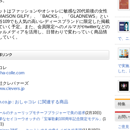
み。
ットはファッションやオシャレに敏感な20代前後の女性
AISON GILFY」、「BACKS」、「GLADNEWS」とい
谷109でも人気の高いレディースブランドに限定した掲載
ていく予定。また、会員限定へのメルマガやtwitterなどの
ャルメディアを活用し、日替わりで変わっていく商品情
していく。
で、ニ
で実施
コレ
した、
osha-colle.com
社クレバァーズ
ww.clevers.jp
n.co.jp : おしゃコレ に関連する商品
特集
ールのチューリップモチーフブラジャーで美の追求
(2月10日)
お問い
華なセイコーウオッチの「宝塚歌劇100周年記念限定モデル」
(1
日)
ご意見