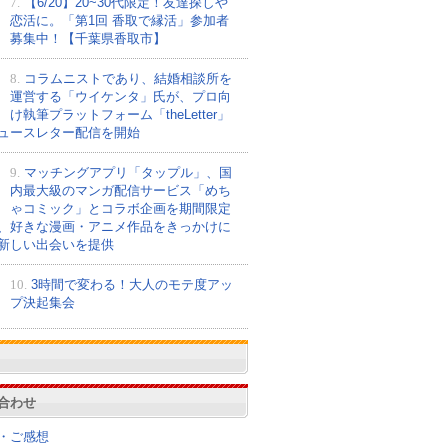
7.
【6/20】20~30代限定！友達探しや
恋活に。「第1回 香取で縁活」参加者
募集中！【千葉県香取市】
8.
コラムニストであり、結婚相談所を
運営する「ウイケンタ」氏が、プロ向
け執筆プラットフォーム「theLetter」
ュースレター配信を開始
9.
マッチングアプリ「タップル」、国
内最大級のマンガ配信サービス「めち
ゃコミック」とコラボ企画を期間限定
、好きな漫画・アニメ作品をきっかけに
新しい出会いを提供
10.
3時間で変わる！大人のモテ度アッ
プ決起集会
合わせ
・ご感想