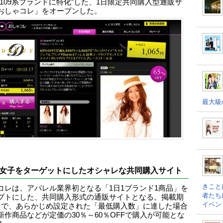
“109系ブランドに特化”した、1日限定共同購入型通販サ
おしゃコレ」をオープンした。
最大級
代女子をターゲットにしたオシャレな共同購入サイト
きこと
コレは、アパレル業界初となる「1日1ブランド1商品」を
者たち
プトにした、共同購入形式の通販サイトとなる。掲載期
イベン
日で、あらかじめ設定された「最低購入数」に達した場合
新作商品などが定価の30％～60％OFFで購入が可能とな