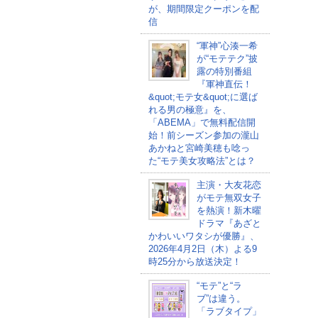
が、期間限定クーポンを配
信
“軍神”心湊一希
が“モテテク”披
露の特別番組
『軍神直伝！
&quot;モテ女&quot;に選ば
れる男の極意』を、
「ABEMA」で無料配信開
始！前シーズン参加の瀧山
あかねと宮崎美穂も唸っ
た“モテ美女攻略法”とは？
主演・大友花恋
がモテ無双女子
を熱演！新木曜
ドラマ『あざと
かわいいワタシが優勝』、
2026年4月2日（木）よる9
時25分から放送決定！
“モテ”と“ラ
ブ”は違う。
「ラブタイプ」