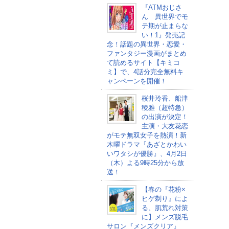
『ATMおじさ
ん 異世界でモ
テ期が止まらな
い！1』発売記
念！話題の異世界・恋愛・
ファンタジー漫画がまとめ
て読めるサイト【キミコ
ミ】で、4話分完全無料キ
ャンペーンを開催！
桜井玲香、船津
稜雅（超特急）
の出演が決定！
主演・大友花恋
がモテ無双女子を熱演！新
木曜ドラマ『あざとかわい
いワタシが優勝』、4月2日
（木）よる9時25分から放
送！
【春の『花粉×
ヒゲ剃り』によ
る、肌荒れ対策
に】メンズ脱毛
サロン『メンズクリア』