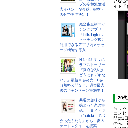
となる
プの令和流婚活
イト「
大イベントが今秋、熊本・
大分で開催決定！
完全審査制マッ
チングアプリ
「Hills high」、
マッチング後に
利用できるアプリ内メッセ
ージ機能を導入
性に悩む男女の
ラブストーリー
『真逆な2人は
どうにもデキな
い。』最新10巻発売！6巻
分無料公開など、過去最大
級のキャンペーン実施中！
20
共通の趣味から
始まった恋の実
おしゃ
話。「ヨイトキ
コンセ
（Yoitoki）で出
間は1
会ったふたり」から、夏の
のみ、
デートスタイルを提案