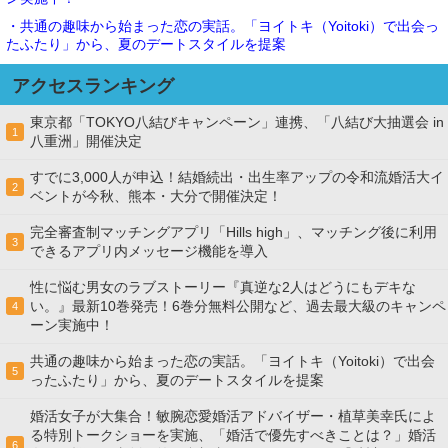
・共通の趣味から始まった恋の実話。「ヨイトキ（Yoitoki）で出会っ
たふたり」から、夏のデートスタイルを提案
アクセスランキング
東京都「TOKYO八結びキャンペーン」連携、「八結び大抽選会 in
1
八重洲」開催決定
すでに3,000人が申込！結婚続出・出生率アップの令和流婚活大イ
2
ベントが今秋、熊本・大分で開催決定！
完全審査制マッチングアプリ「Hills high」、マッチング後に利用
3
できるアプリ内メッセージ機能を導入
性に悩む男女のラブストーリー『真逆な2人はどうにもデキな
い。』最新10巻発売！6巻分無料公開など、過去最大級のキャンペ
4
ーン実施中！
共通の趣味から始まった恋の実話。「ヨイトキ（Yoitoki）で出会
5
ったふたり」から、夏のデートスタイルを提案
婚活女子が大集合！敏腕恋愛婚活アドバイザー・植草美幸氏によ
る特別トークショーを実施、「婚活で優先すべきことは？」婚活
6