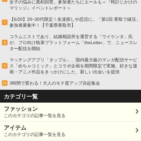
女子の悩みに真剣回答。参加者たちにエールも＜『時計じかけの
マリッジ』イベントレポート＞
【6/20】20~30代限定！友達探しや恋活に。「第1回 香取で縁活」
7
参加者募集中！【千葉県香取市】
コラムニストであり、結婚相談所を運営する「ウイケンタ」氏
が、プロ向け執筆プラットフォーム「theLetter」で、ニュースレ
8
ター配信を開始
マッチングアプリ「タップル」、国内最大級のマンガ配信サービ
ス「めちゃコミック」とコラボ企画を期間限定で実施、好きな漫
9
画・アニメ作品をきっかけにした、新しい出会いを提供
3時間で変わる！大人のモテ度アップ決起集会
10
カテゴリ一覧
ファッション
このカテゴリの記事一覧を見る
アイテム
このカテゴリの記事一覧を見る