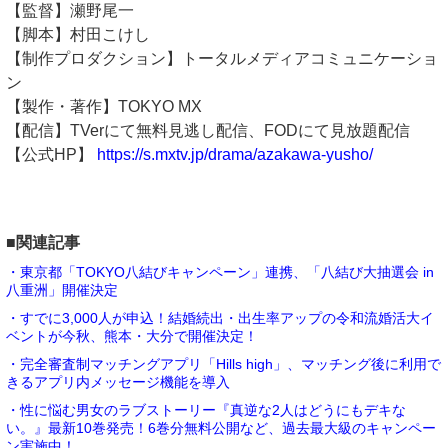
【監督】瀬野尾一
【脚本】村田こけし
【制作プロダクション】トータルメディアコミュニケーショ
ン
【製作・著作】TOKYO MX
【配信】TVerにて無料見逃し配信、FODにて見放題配信
【公式HP】
https://s.mxtv.jp/drama/azakawa-yusho/
■関連記事
・東京都「TOKYO八結びキャンペーン」連携、「八結び大抽選会 in
八重洲」開催決定
・すでに3,000人が申込！結婚続出・出生率アップの令和流婚活大イ
ベントが今秋、熊本・大分で開催決定！
・完全審査制マッチングアプリ「Hills high」、マッチング後に利用で
きるアプリ内メッセージ機能を導入
・性に悩む男女のラブストーリー『真逆な2人はどうにもデキな
い。』最新10巻発売！6巻分無料公開など、過去最大級のキャンペー
ン実施中！