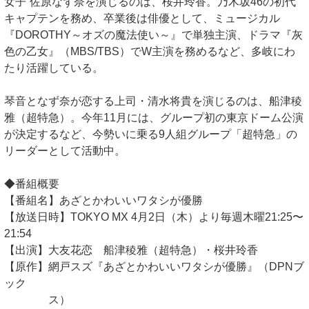
女子”佐原なず奈を演じるのは、桜井玲香。乃木坂46の初代
キャプテンを務め、卒業後は俳優として、ミュージカル
『DOROTHY～オズの魔法使い～』で単独主演、ドラマ『灰
色の乙女』（MBS/TBS）でW主演を務めるなど、多岐にわ
たり活躍している。
琴音となず奈が恋する上司・清水将貴を演じるのは、船津稜
雅（超特急）。今年11月には、グループ初の東京ドーム公演
が決定するなど、今勢いに乗る9人組グループ「超特急」の
リーダーとして活動中。
◆番組概要
【番組名】あざとかわいいワタシが優勝
【放送日時】TOKYO MX 4月2日（木）より毎週木曜21:25〜
21:54
【出演】大友花恋 船津稜雅（超特急）・桜井玲香
【原作】網戸スズ『あざとかわいいワタシが優勝』（DPNブ
ック
ス）