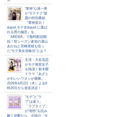
“軍神”心湊一希
が“モテテク”披
露の特別番組
『軍神直伝！
&quot;モテ女&quot;に選ば
れる男の極意』を、
「ABEMA」で無料配信開
始！前シーズン参加の瀧山
あかねと宮崎美穂も唸っ
た“モテ美女攻略法”とは？
主演・大友花恋
がモテ無双女子
を熱演！新木曜
ドラマ『あざと
かわいいワタシが優勝』、
2026年4月2日（木）よる9
時25分から放送決定！
“モテ”と“ラ
ブ”は違う。
「ラブタイプ」
が“相性”を読み
解く診断なら、今回の「モ