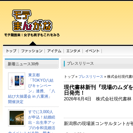
プレスリリース
新着ニュース30件
東京都
トップ »
プレスリリース
» 株式会社現代書
「TOKYO八結
びキャンペー
現代書林新刊『現場のムダを
ン」連携、「八
日発売！
結び大抽選会 in 八重洲」
2026年6月4日 株式会社現代書林
開催決定
すでに3,000人
が申込！結婚続
出・出生率アッ
新潟県の現場派コンサルタントが
プの令和流婚活