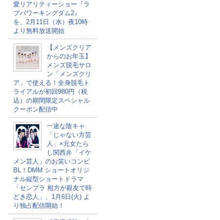
愛リアリティーショー『ラ
ブパワーキングダム2』
を、2月11日（水）夜10時
より無料放送開始
【メンズクリア
からのお年玉】
メンズ脱毛サロ
ン「メンズクリ
ア」で使える！全身脱毛ト
ライアルが初回980円（税
込）の期間限定スペシャル
クーポン配信中
一途な陰キャ
「じゃない方芸
人」×元女たら
し関西弁「イケ
メン芸人」のお笑いコンビ
BL！DMM ショートオリジ
ナル縦型ショートドラマ
「センプラ 相方が親友で時
どき恋人」、1月6日(火) よ
り独占配信開始！