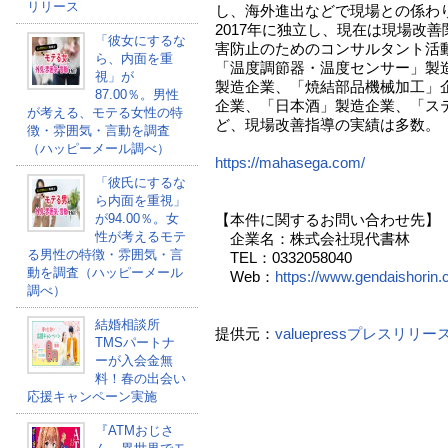
リリース
し、海外進出などで現場との係わ
2017年に独立し、現在は現場改
「彼女にするな
害防止のためのコンサルタント活
ら、内面を重
「温度調節器・温度センサー」製
視」が
製造企業、「焼結部品機械加工」
87.00％。男性
企業、「日本酒」製造企業、「ス
が考える、モテる女性の特
ど、現場改善指導の実績は多数。
徴・雰囲気・言動を調査
（ハッピーメール調べ）
https://mahasega.com/
「彼氏にするな
ら内面を重視」
が94.00％。女
【本件に関するお問い合わせ先】
性が考えるモテ
企業名：株式会社現代書林
る男性の特徴・雰囲気・言
TEL：0332058040
動を調査（ハッピーメール
Web：
https://www.gendaishorin.c
調べ）
結婚相談所
提供元：
valuepressプレスリリ
TMSパートナ
ーが入会金無
料！春の出会い
応援キャンペーン実施
『ATMおじさ