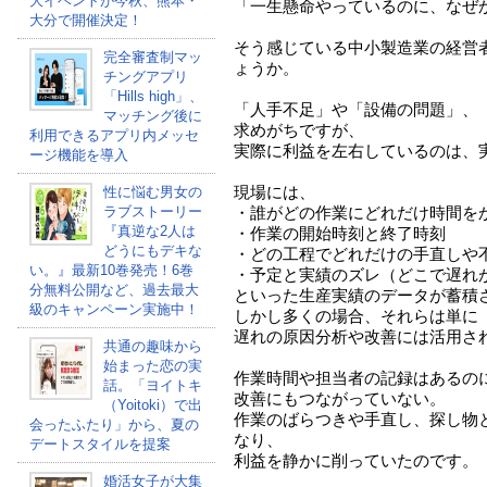
大イベントが今秋、熊本・
「一生懸命やっているのに、なぜ
大分で開催決定！
そう感じている中小製造業の経営
完全審査制マッ
ょうか。
チングアプリ
「Hills high」、
「人手不足」や「設備の問題」、
マッチング後に
求めがちですが、
利用できるアプリ内メッセ
実際に利益を左右しているのは、実
ージ機能を導入
現場には、
性に悩む男女の
ラブストーリー
・誰がどの作業にどれだけ時間を
『真逆な2人は
・作業の開始時刻と終了時刻
どうにもデキな
・どの工程でどれだけの手直しや
い。』最新10巻発売！6巻
・予定と実績のズレ（どこで遅れ
分無料公開など、過去最大
といった生産実績のデータが蓄積
級のキャンペーン実施中！
しかし多くの場合、それらは単に
遅れの原因分析や改善には活用さ
共通の趣味から
始まった恋の実
作業時間や担当者の記録はあるの
話。「ヨイトキ
改善にもつながっていない。
（Yoitoki）で出
作業のばらつきや手直し、探し物
会ったふたり」から、夏の
なり、
デートスタイルを提案
利益を静かに削っていたのです。
婚活女子が大集