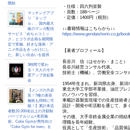
開始
・仕様：四六判並製
・頁数：188ページ
マッチングアプ
・定価：1400円（税別）
リ「タップ
ル」、国内最大
↓↓書籍情報はこちらから↓↓
級のマンガ配信
https://www.gendaishorin.co.jp/bo
サービス「めちゃコミッ
ク」とコラボ企画を期間限
定で実施、好きな漫画・ア
ニメ作品をきっかけにし
【著者プロフィール】
た、新しい出会いを提供
長谷川 信（はせがわ・まこと）
3時間で変わ
長谷川経営コンサル代表。
る！大人のモテ
技術士（機械）、労働安全コンサ
度アップ決起集
会
1954年生まれ。新潟県出身、新潟
東北大学工学部卒業後、油圧プレ
【メンズの方必
のノウハウを習得。
見！7種の美容
車載計器製造現場での生産技術者
施術も同時に可
設計・開発やIE活動を通じて、多
能！】累計来店
決。
者数20,000名以上の月額制
パーソナルジム×美容施
その後、大手非鉄金属企業の焼結
術、Color Gymが男性向け
理職を長年経験。
『Color Gym for men』を
役員として「生産技術」「品質保