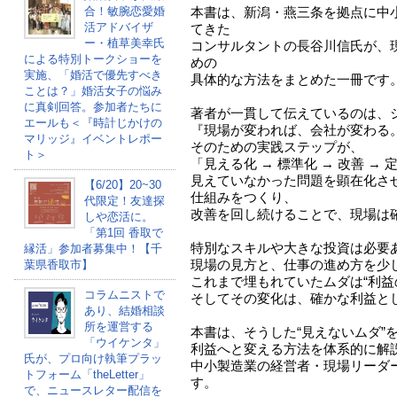
合！敏腕恋愛婚
本書は、新潟・燕三条を拠点に中
活アドバイザ
てきた
ー・植草美幸氏
コンサルタントの長谷川信氏が、
による特別トークショーを
めの
実施、「婚活で優先すべき
具体的な方法をまとめた一冊です
ことは？」婚活女子の悩み
に真剣回答。参加者たちに
著者が一貫して伝えているのは、
エールも＜『時計じかけの
『現場が変われば、会社が変わる
マリッジ』イベントレポー
そのための実践ステップが、
ト＞
「見える化 → 標準化 → 改善 →
見えていなかった問題を顕在化さ
【6/20】20~30
仕組みをつくり、
代限定！友達探
改善を回し続けることで、現場は
しや恋活に。
「第1回 香取で
特別なスキルや大きな投資は必要
縁活」参加者募集中！【千
現場の見方と、仕事の進め方を少
葉県香取市】
これまで埋もれていたムダは“利益
コラムニストで
そしてその変化は、確かな利益と
あり、結婚相談
所を運営する
本書は、そうした“見えないムダ”
「ウイケンタ」
利益へと変える方法を体系的に解
氏が、プロ向け執筆プラッ
中小製造業の経営者・現場リーダ
トフォーム「theLetter」
す。
で、ニュースレター配信を