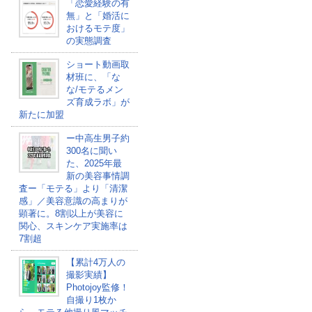
「恋愛経験の有
無」と「婚活に
おけるモテ度」
の実態調査
ショート動画取
材班に、「な
な/モテるメン
ズ育成ラボ」が
新たに加盟
ー中高生男子約
300名に聞い
た、2025年最
新の美容事情調
査ー「モテる」より「清潔
感」／美容意識の高まりが
顕著に。8割以上が美容に
関心、スキンケア実施率は
7割超
【累計4万人の
撮影実績】
Photojoy監修！
自撮り1枚か