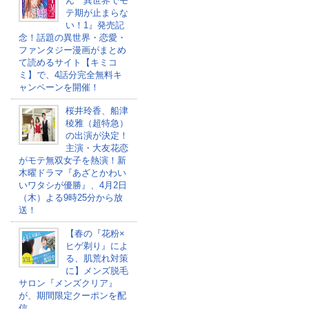
ん 異世界でモ
テ期が止まらな
い！1』発売記
念！話題の異世界・恋愛・
ファンタジー漫画がまとめ
て読めるサイト【キミコ
ミ】で、4話分完全無料キ
ャンペーンを開催！
桜井玲香、船津
稜雅（超特急）
の出演が決定！
主演・大友花恋
がモテ無双女子を熱演！新
木曜ドラマ『あざとかわい
いワタシが優勝』、4月2日
（木）よる9時25分から放
送！
【春の『花粉×
ヒゲ剃り』によ
る、肌荒れ対策
に】メンズ脱毛
サロン『メンズクリア』
が、期間限定クーポンを配
信