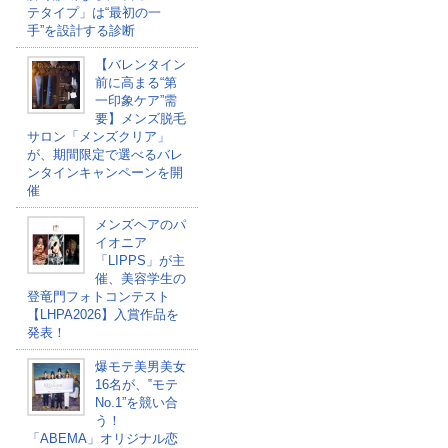
テタイプ」は“最初の一
手”を設計する診断
【バレンタイン
前に高まる“第
一印象ケア”需
要】メンズ脱毛
サロン「メンズクリア」
が、期間限定で選べるバレ
ンタインキャンペーンを開
催
メンズヘアのパ
イオニア
「LIPPS」が主
催、美容学生の
登竜門フォトコンテスト
【LHPA2026】入賞作品を
発表！
爆モテ美男美女
16名が、‟モテ
No.1”を競い合
う！
「ABEMA」オリジナル恋