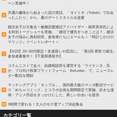
ーン実施中！
共通の趣味から始まった恋の実話。「ヨイトキ（Yoitoki）で出会
5
ったふたり」から、夏のデートスタイルを提案
婚活女子が大集合！敏腕恋愛婚活アドバイザー・植草美幸氏によ
る特別トークショーを実施、「婚活で優先すべきことは？」婚活
6
女子の悩みに真剣回答。参加者たちにエールも＜『時計じかけの
マリッジ』イベントレポート＞
【6/20】20~30代限定！友達探しや恋活に。「第1回 香取で縁活」
7
参加者募集中！【千葉県香取市】
コラムニストであり、結婚相談所を運営する「ウイケンタ」氏
が、プロ向け執筆プラットフォーム「theLetter」で、ニュースレ
8
ター配信を開始
マッチングアプリ「タップル」、国内最大級のマンガ配信サービ
ス「めちゃコミック」とコラボ企画を期間限定で実施、好きな漫
9
画・アニメ作品をきっかけにした、新しい出会いを提供
3時間で変わる！大人のモテ度アップ決起集会
10
カテゴリ一覧