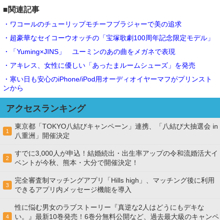
■関連記事
・ワコールのチューリップモチーフブラジャーで美の追求
・超豪華なセイコーウオッチの「宝塚歌劇100周年記念限定モデル」
・「Yuming×JINS」 ユーミンのあの曲をメガネで表現
・アキレス、女性に優しい「あったまルームシューズ」を発売
・寒い日も安心のiPhone/iPod用オーディオイヤーマフがプリンスト
ンから
アクセスランキング
東京都「TOKYO八結びキャンペーン」連携、「八結び大抽選会 in
1
八重洲」開催決定
すでに3,000人が申込！結婚続出・出生率アップの令和流婚活大イ
2
ベントが今秋、熊本・大分で開催決定！
完全審査制マッチングアプリ「Hills high」、マッチング後に利用
3
できるアプリ内メッセージ機能を導入
性に悩む男女のラブストーリー『真逆な2人はどうにもデキな
い。』最新10巻発売！6巻分無料公開など、過去最大級のキャンペ
4