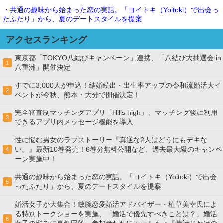
・共通の趣味から始まった恋の実話。「ヨイトキ（Yoitoki）で出会っ
たふたり」から、夏のデートスタイルを提案
アクセスランキング
東京都「TOKYO八結びキャンペーン」連携、「八結び大抽選会 in
1
八重洲」開催決定
すでに3,000人が申込！結婚続出・出生率アップの令和流婚活大イ
2
ベントが今秋、熊本・大分で開催決定！
完全審査制マッチングアプリ「Hills high」、マッチング後に利用
3
できるアプリ内メッセージ機能を導入
性に悩む男女のラブストーリー『真逆な2人はどうにもデキな
い。』最新10巻発売！6巻分無料公開など、過去最大級のキャンペ
4
ーン実施中！
共通の趣味から始まった恋の実話。「ヨイトキ（Yoitoki）で出会
5
ったふたり」から、夏のデートスタイルを提案
婚活女子が大集合！敏腕恋愛婚活アドバイザー・植草美幸氏によ
る特別トークショーを実施、「婚活で優先すべきことは？」婚活
6