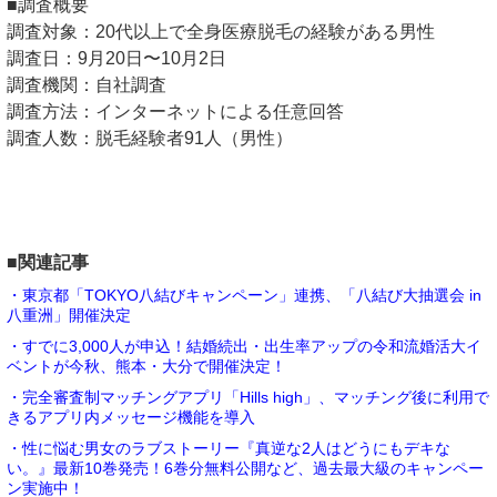
■調査概要
調査対象：20代以上で全身医療脱毛の経験がある男性
調査日：9月20日〜10月2日
調査機関：自社調査
調査方法：インターネットによる任意回答
調査人数：脱毛経験者91人（男性）
■関連記事
・東京都「TOKYO八結びキャンペーン」連携、「八結び大抽選会 in
八重洲」開催決定
・すでに3,000人が申込！結婚続出・出生率アップの令和流婚活大イ
ベントが今秋、熊本・大分で開催決定！
・完全審査制マッチングアプリ「Hills high」、マッチング後に利用で
きるアプリ内メッセージ機能を導入
・性に悩む男女のラブストーリー『真逆な2人はどうにもデキな
い。』最新10巻発売！6巻分無料公開など、過去最大級のキャンペー
ン実施中！