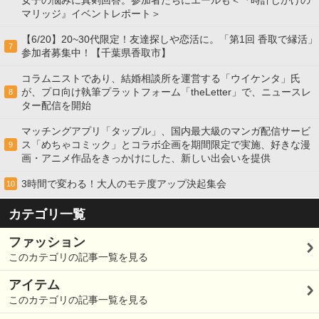
女子の悩みに真剣回答。参加者たちにエールも＜『時計じかけの
マリッジ』イベントレポート＞
【6/20】20~30代限定！友達探しや恋活に。「第1回 香取で縁活」
7
参加者募集中！【千葉県香取市】
コラムニストであり、結婚相談所を運営する「ウイケンタ」氏
が、プロ向け執筆プラットフォーム「theLetter」で、ニュースレ
8
ター配信を開始
マッチングアプリ「タップル」、国内最大級のマンガ配信サービ
ス「めちゃコミック」とコラボ企画を期間限定で実施、好きな漫
9
画・アニメ作品をきっかけにした、新しい出会いを提供
3時間で変わる！大人のモテ度アップ決起集会
10
カテゴリ一覧
ファッション
このカテゴリの記事一覧を見る
アイテム
このカテゴリの記事一覧を見る