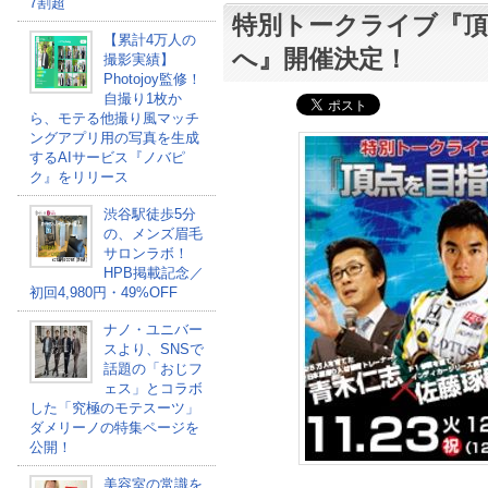
7割超
特別トークライブ『頂
【累計4万人の
へ』開催決定！
撮影実績】
Photojoy監修！
自撮り1枚か
ら、モテる他撮り風マッチ
ングアプリ用の写真を生成
するAIサービス『ノバピ
ク』をリリース
渋谷駅徒歩5分
の、メンズ眉毛
サロンラボ！
HPB掲載記念／
初回4,980円・49%OFF
ナノ・ユニバー
スより、SNSで
話題の「おじフ
ェス」とコラボ
した「究極のモテスーツ」
ダメリーノの特集ページを
公開！
美容室の常識を