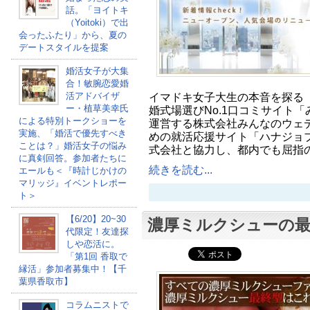
話。「ヨイトキ
（Yoitoki）で出
会ったふたり」から、夏の
デートスタイルを提案
婚活女子が大集
合！敏腕恋愛婚
活アドバイザ
イマドキ女子大生の本音を探る『
ー・植草美幸氏
婚式場選びNo.1口コミサイト
による特別トークショーを
運営する株式会社みんなのウェ
実施、「婚活で優先すべき
めの就活応援サイト「ハナジョ
ことは？」婚活女子の悩み
式会社と協力し、都内でも屈指
に真剣回答。参加者たちに
続きを読む...
エールも＜『時計じかけの
マリッジ』イベントレポー
ト＞
【6/20】20~30
濃厚ミルクシューの最
代限定！友達探
しや恋活に。
「第1回 香取で
縁活」参加者募集中！【千
葉県香取市】
コラムニストで