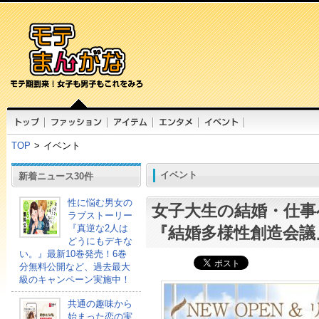
TOP
>
イベント
イベント
新着ニュース30件
性に悩む男女の
女子大生の結婚・仕事
ラブストーリー
『真逆な2人は
『結婚多様性創造会議
どうにもデキな
い。』最新10巻発売！6巻
分無料公開など、過去最大
級のキャンペーン実施中！
共通の趣味から
始まった恋の実