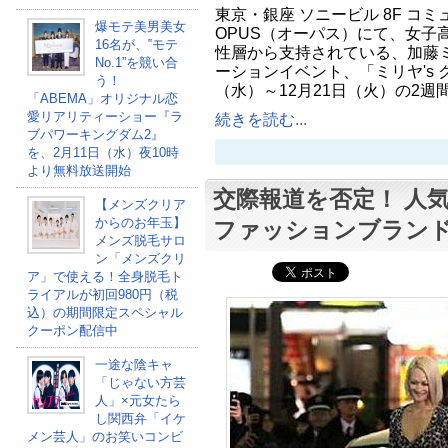
東京・銀座 ソニービル 8F コ
爆モテ美男美女
OPUS（オーパス）にて、女子
16名が、‟モテ
性層から支持されている、加藤
No.1”を競い合
ーションイベント、「ミリヤ's 
う！
（水）～12月21日（火）の2
「ABEMA」オリジナル恋
愛リアリティーショー『ラ
続きを読む...
ブパワーキングダム2』
を、2月11日（水）夜10時
より無料放送開始
交際報道を否定！ 人
【メンズクリア
からのお年玉】
ファッションブラン
メンズ脱毛サロ
ン「メンズクリ
ア」で使える！全身脱毛ト
ライアルが初回980円（税
込）の期間限定スペシャル
クーポン配信中
一途な陰キャ
「じゃない方芸
人」×元女たら
し関西弁「イケ
メン芸人」のお笑いコンビ