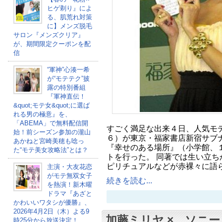
ヒゲ剃り』によ
る、肌荒れ対策
に】メンズ脱毛
サロン『メンズクリア』
が、期間限定クーポンを配
信
“軍神”心湊一希
が“モテテク”披
露の特別番組
『軍神直伝！
&quot;モテ女&quot;に選ば
れる男の極意』を、
「ABEMA」で無料配信開
すごく満足な出来４日、人気モ
始！前シーズン参加の瀧山
６）が東京・福家書店新宿サブ
あかねと宮崎美穂も唸っ
『幸せのある場所』（小学館、
た“モテ美女攻略法”とは？
トを行った。 同著では生い立ち
ピリチュアルなどが赤裸々に語
主演・大友花恋
がモテ無双女子
続きを読む...
を熱演！新木曜
ドラマ『あざと
かわいいワタシが優勝』、
2026年4月2日（木）よる9
加藤ミリヤ × ソニ
時25分から放送決定！