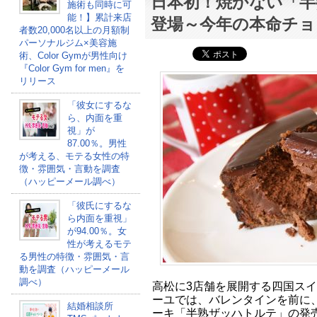
日本初！焼かない「半
施術も同時に可
能！】累計来店
登場～今年の本命チョ
者数20,000名以上の月額制
パーソナルジム×美容施
術、Color Gymが男性向け
『Color Gym for men』を
リリース
「彼女にするな
ら、内面を重
視」が
87.00％。男性
が考える、モテる女性の特
徴・雰囲気・言動を調査
（ハッピーメール調べ）
「彼氏にするな
ら内面を重視」
が94.00％。女
性が考えるモテ
る男性の特徴・雰囲気・言
動を調査（ハッピーメール
調べ）
高松に3店舗を展開する四国ス
ーユでは、バレンタインを前に
結婚相談所
ーキ「半熟ザッハトルテ」の発売