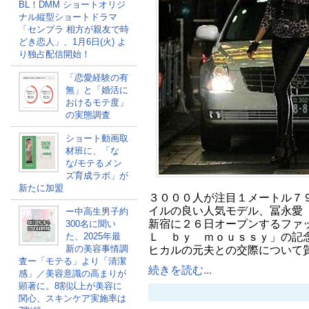
BL！DMM ショートオリジ
ナル縦型ショートドラマ
「センプラ 相方が親友で時
どき恋人」、1月6日(火) よ
り独占配信開始！
「恋愛経験の有
無」と「婚活に
おけるモテ度」
の実態調査
ショート動画取
材班に、「な
な/モテるメン
ズ育成ラボ」が
新たに加盟
３０００人が注目１メートル７
イルの良い人気モデル、冨永愛
ー中高生男子約
新宿に２６日オープンするファ
300名に聞い
Ｌ ｂｙ ｍｏｕｓｓｙ」の記
た、2025年最
新の美容事情調
ヒカルの元夫との交際について
査ー「モテる」より「清潔
続きを読む...
感」／美容意識の高まりが
顕著に。8割以上が美容に
関心、スキンケア実施率は