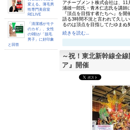
アチーブメント株式会社は、11
変える。薄毛男
浦雄一郎氏・青木仁志氏を講師
性専門美容室
『頂点を目指す者たちへ』を開催
RELIVE
語る3時間不況と言われて久し
「清潔感がモテ
るのは頂点を目指してたゆまぬ
のカギ」、女性
続きを読む...
の9割が「脱毛
男子」に好印象
と回答
～祝！東北新幹線全線
ア』開催