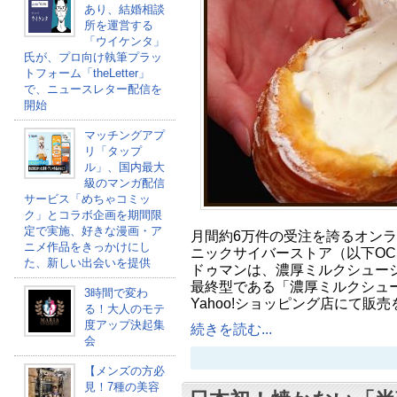
あり、結婚相談
所を運営する
「ウイケンタ」
氏が、プロ向け執筆プラッ
トフォーム「theLetter」
で、ニュースレター配信を
開始
マッチングアプ
リ「タップ
ル」、国内最大
級のマンガ配信
サービス「めちゃコミッ
ク」とコラボ企画を期間限
定で実施、好きな漫画・ア
月間約6万件の受注を誇るオン
ニメ作品をきっかけにし
ニックサイバーストア（以下OC
た、新しい出会いを提供
ドゥマンは、濃厚ミルクシュー
最終型である「濃厚ミルクシュー
3時間で変わ
Yahoo!ショッピング店にて販売
る！大人のモテ
度アップ決起集
続きを読む...
会
【メンズの方必
見！7種の美容