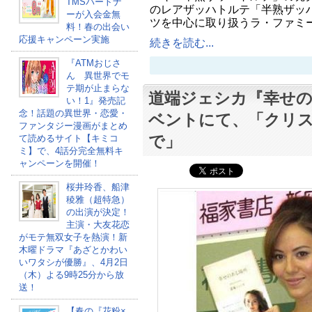
TMSパートナ
のレアザッハトルテ「半熟ザッ
ーが入会金無
ツを中心に取り扱うラ・ファミ
料！春の出会い
応援キャンペーン実施
続きを読む...
『ATMおじさ
ん 異世界でモ
テ期が止まらな
道端ジェシカ『幸せの
い！1』発売記
念！話題の異世界・恋愛・
ベントにて、「クリ
ファンタジー漫画がまとめ
で」
て読めるサイト【キミコ
ミ】で、4話分完全無料キ
ャンペーンを開催！
桜井玲香、船津
稜雅（超特急）
の出演が決定！
主演・大友花恋
がモテ無双女子を熱演！新
木曜ドラマ『あざとかわい
いワタシが優勝』、4月2日
（木）よる9時25分から放
送！
【春の『花粉×