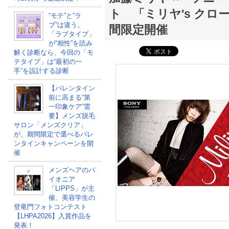
ト 「ミリヤ's クロ
“モテ”と“ラ
ブ”は違う。
間限定開催
「ラブタイプ」
が“相性”を読み
解く診断なら、今回の「モ
テタイプ」は“最初の一
手”を設計する診断
【バレンタイン
前に高まる“第
一印象ケア”需
要】メンズ脱毛
サロン「メンズクリア」
が、期間限定で選べるバレ
ンタインキャンペーンを開
催
メンズヘアのパ
イオニア
「LIPPS」が主
催、美容学生の
登竜門フォトコンテスト
【LHPA2026】入賞作品を
発表！