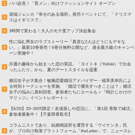
パパ必見！「育メン」向けファッションサイト オープン
2
道端ジェシカ『幸せのある場所』発売イベントにて、「クリスマ
3
スはイギリスで」
3時間で変わる！大人のモテ度アップ決起集会
4
性に悩む男女のラブストーリー『真逆な2人はどうにもデキな
い。』最新10巻発売！6巻分無料公開など、過去最大級のキャンペ
5
ーン実施中！
共通の趣味から始まった恋の実話。「ヨイトキ（Yoitoki）で出会
6
ったふたり」から、夏のデートスタイルを提案
婚活女子が大集合！敏腕恋愛婚活アドバイザー・植草美幸氏によ
る特別トークショーを実施、「婚活で優先すべきことは？」婚活
7
女子の悩みに真剣回答。参加者たちにエールも＜『時計じかけの
マリッジ』イベントレポート＞
【6/20】20~30代限定！友達探しや恋活に。「第1回 香取で縁活」
8
参加者募集中！【千葉県香取市】
コラムニストであり、結婚相談所を運営する「ウイケンタ」氏
が、プロ向け執筆プラットフォーム「theLetter」で、ニュースレ
9