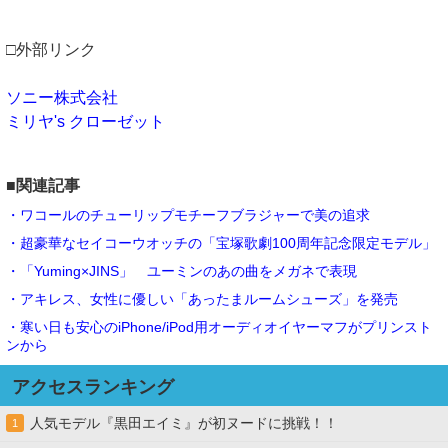
□外部リンク
ソニー株式会社
ミリヤ's クローゼット
■関連記事
・ワコールのチューリップモチーフブラジャーで美の追求
・超豪華なセイコーウオッチの「宝塚歌劇100周年記念限定モデル」
・「Yuming×JINS」 ユーミンのあの曲をメガネで表現
・アキレス、女性に優しい「あったまルームシューズ」を発売
・寒い日も安心のiPhone/iPod用オーディオイヤーマフがプリンスト
ンから
アクセスランキング
人気モデル『黒田エイミ』が初ヌードに挑戦！！
1