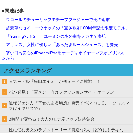
■関連記事
・ワコールのチューリップモチーフブラジャーで美の追求
・超豪華なセイコーウオッチの「宝塚歌劇100周年記念限定モデル」
・「Yuming×JINS」 ユーミンのあの曲をメガネで表現
・アキレス、女性に優しい「あったまルームシューズ」を発売
・寒い日も安心のiPhone/iPod用オーディオイヤーマフがプリンスト
ンから
アクセスランキング
人気モデル『黒田エイミ』が初ヌードに挑戦！！
1
パパ必見！「育メン」向けファッションサイト オープン
2
道端ジェシカ『幸せのある場所』発売イベントにて、「クリスマ
3
スはイギリスで」
3時間で変わる！大人のモテ度アップ決起集会
4
性に悩む男女のラブストーリー『真逆な2人はどうにもデキな