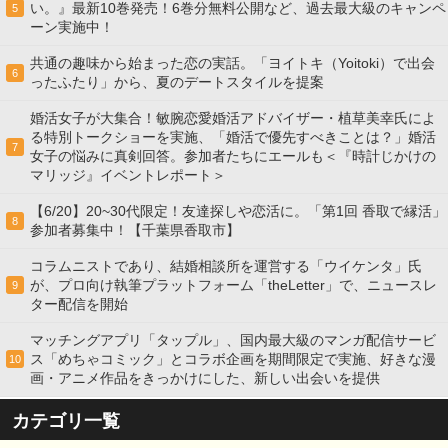
い。』最新10巻発売！6巻分無料公開など、過去最大級のキャンペ
5
ーン実施中！
共通の趣味から始まった恋の実話。「ヨイトキ（Yoitoki）で出会
6
ったふたり」から、夏のデートスタイルを提案
婚活女子が大集合！敏腕恋愛婚活アドバイザー・植草美幸氏によ
る特別トークショーを実施、「婚活で優先すべきことは？」婚活
7
女子の悩みに真剣回答。参加者たちにエールも＜『時計じかけの
マリッジ』イベントレポート＞
【6/20】20~30代限定！友達探しや恋活に。「第1回 香取で縁活」
8
参加者募集中！【千葉県香取市】
コラムニストであり、結婚相談所を運営する「ウイケンタ」氏
が、プロ向け執筆プラットフォーム「theLetter」で、ニュースレ
9
ター配信を開始
マッチングアプリ「タップル」、国内最大級のマンガ配信サービ
ス「めちゃコミック」とコラボ企画を期間限定で実施、好きな漫
10
画・アニメ作品をきっかけにした、新しい出会いを提供
カテゴリ一覧