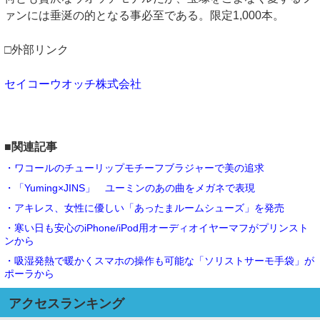
ァンには垂涎の的となる事必至である。限定1,000本。
□外部リンク
セイコーウオッチ株式会社
■関連記事
・ワコールのチューリップモチーフブラジャーで美の追求
・「Yuming×JINS」 ユーミンのあの曲をメガネで表現
・アキレス、女性に優しい「あったまルームシューズ」を発売
・寒い日も安心のiPhone/iPod用オーディオイヤーマフがプリンスト
ンから
・吸湿発熱で暖かくスマホの操作も可能な「ソリストサーモ手袋」が
ポーラから
アクセスランキング