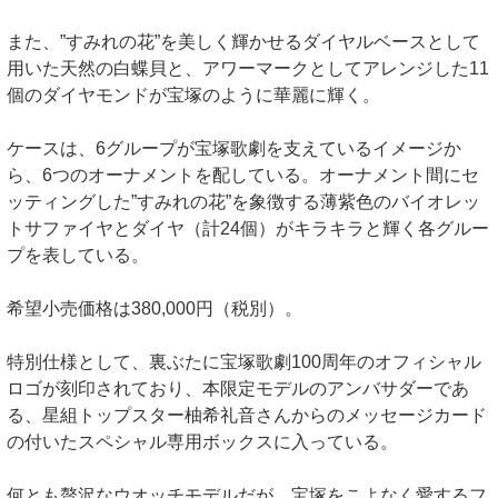
また、”すみれの花”を美しく輝かせるダイヤルベースとして
用いた天然の白蝶貝と、アワーマークとしてアレンジした11
個のダイヤモンドが宝塚のように華麗に輝く。
ケースは、6グループが宝塚歌劇を支えているイメージか
ら、6つのオーナメントを配している。オーナメント間にセ
ッティングした”すみれの花”を象徴する薄紫色のバイオレッ
トサファイヤとダイヤ（計24個）がキラキラと輝く各グルー
プを表している。
希望小売価格は380,000円（税別）。
特別仕様として、裏ぶたに宝塚歌劇100周年のオフィシャル
ロゴが刻印されており、本限定モデルのアンバサダーであ
る、星組トップスター柚希礼音さんからのメッセージカード
の付いたスペシャル専用ボックスに入っている。
何とも贅沢なウオッチモデルだが、宝塚をこよなく愛するフ