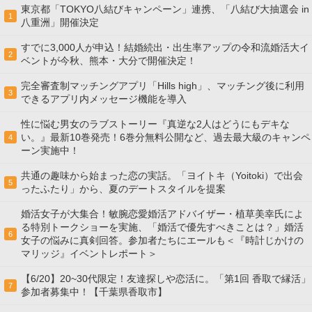
東京都「TOKYO八結びキャンペーン」連携、「八結び大抽選会 in
1
八重洲」開催決定
すでに3,000人が申込！結婚続出・出生率アップの令和流婚活大イ
2
ベントが今秋、熊本・大分で開催決定！
完全審査制マッチングアプリ「Hills high」、マッチング後に利用
3
できるアプリ内メッセージ機能を導入
性に悩む男女のラブストーリー『真逆な2人はどうにもデキな
い。』最新10巻発売！6巻分無料公開など、過去最大級のキャンペ
4
ーン実施中！
共通の趣味から始まった恋の実話。「ヨイトキ（Yoitoki）で出会
5
ったふたり」から、夏のデートスタイルを提案
婚活女子が大集合！敏腕恋愛婚活アドバイザー・植草美幸氏によ
る特別トークショーを実施、「婚活で優先すべきことは？」婚活
6
女子の悩みに真剣回答。参加者たちにエールも＜『時計じかけの
マリッジ』イベントレポート＞
【6/20】20~30代限定！友達探しや恋活に。「第1回 香取で縁活」
7
参加者募集中！【千葉県香取市】