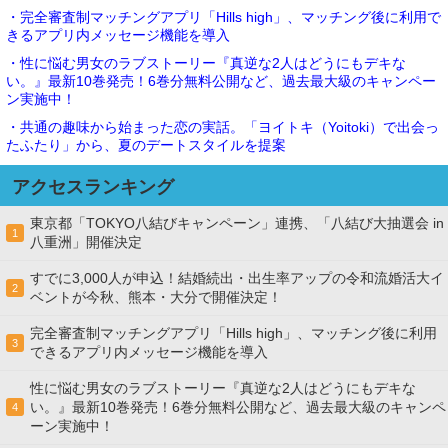
・完全審査制マッチングアプリ「Hills high」、マッチング後に利用で
きるアプリ内メッセージ機能を導入
・性に悩む男女のラブストーリー『真逆な2人はどうにもデキな
い。』最新10巻発売！6巻分無料公開など、過去最大級のキャンペー
ン実施中！
・共通の趣味から始まった恋の実話。「ヨイトキ（Yoitoki）で出会っ
たふたり」から、夏のデートスタイルを提案
アクセスランキング
東京都「TOKYO八結びキャンペーン」連携、「八結び大抽選会 in
1
八重洲」開催決定
すでに3,000人が申込！結婚続出・出生率アップの令和流婚活大イ
2
ベントが今秋、熊本・大分で開催決定！
完全審査制マッチングアプリ「Hills high」、マッチング後に利用
3
できるアプリ内メッセージ機能を導入
性に悩む男女のラブストーリー『真逆な2人はどうにもデキな
い。』最新10巻発売！6巻分無料公開など、過去最大級のキャンペ
4
ーン実施中！