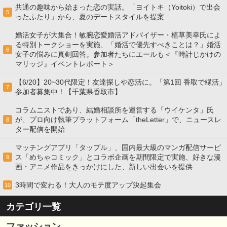
共通の趣味から始まった恋の実話。「ヨイトキ（Yoitoki）で出会
5
ったふたり」から、夏のデートスタイルを提案
婚活女子が大集合！敏腕恋愛婚活アドバイザー・植草美幸氏によ
る特別トークショーを実施、「婚活で優先すべきことは？」婚活
6
女子の悩みに真剣回答。参加者たちにエールも＜『時計じかけの
マリッジ』イベントレポート＞
【6/20】20~30代限定！友達探しや恋活に。「第1回 香取で縁活」
7
参加者募集中！【千葉県香取市】
コラムニストであり、結婚相談所を運営する「ウイケンタ」氏
が、プロ向け執筆プラットフォーム「theLetter」で、ニュースレ
8
ター配信を開始
マッチングアプリ「タップル」、国内最大級のマンガ配信サービ
ス「めちゃコミック」とコラボ企画を期間限定で実施、好きな漫
9
画・アニメ作品をきっかけにした、新しい出会いを提供
3時間で変わる！大人のモテ度アップ決起集会
10
カテゴリ一覧
ファッション