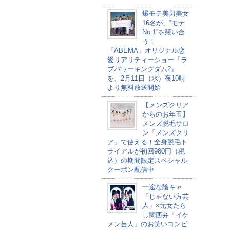
爆モテ美男美女
16名が、‟モテ
No.1”を競い合
う！
「ABEMA」オリジナル恋
愛リアリティーショー『ラ
ブパワーキングダム2』
を、2月11日（水）夜10時
より無料放送開始
【メンズクリア
からのお年玉】
メンズ脱毛サロ
ン「メンズクリ
ア」で使える！全身脱毛ト
ライアルが初回980円（税
込）の期間限定スペシャル
クーポン配信中
一途な陰キャ
「じゃない方芸
人」×元女たら
し関西弁「イケ
メン芸人」のお笑いコンビ