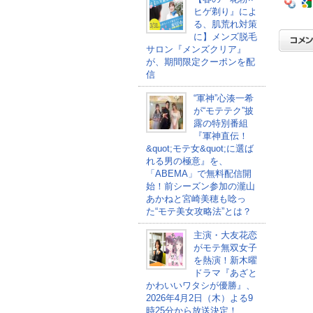
ヒゲ剃り』によ
る、肌荒れ対策
に】メンズ脱毛
サロン『メンズクリア』
が、期間限定クーポンを配
信
“軍神”心湊一希
が“モテテク”披
露の特別番組
『軍神直伝！
&quot;モテ女&quot;に選ば
れる男の極意』を、
「ABEMA」で無料配信開
始！前シーズン参加の瀧山
あかねと宮崎美穂も唸っ
た“モテ美女攻略法”とは？
主演・大友花恋
がモテ無双女子
を熱演！新木曜
ドラマ『あざと
かわいいワタシが優勝』、
2026年4月2日（木）よる9
時25分から放送決定！