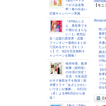
TMSパートナ
refmed
ーが入会金無
【モニ
料！春の出会い
応援キャンペーン実施
Amazo
『ATMおじさ
ん 異世界でモ
性に
テ期が止まらな
最新
い！1』発売記
中！
念！話題の異世界・恋愛・
共通
ファンタジー漫画がまとめ
たふ
て読めるサイト【キミコ
ミ】で、4話分完全無料キ
婚活
ャンペーンを開催！
特別
の悩
桜井玲香、船津
ジ』
稜雅（超特急）
【6
の出演が決定！
加者
主演・大友花恋
コラ
がモテ無双女子を熱演！新
プロ
木曜ドラマ『あざとかわい
信を
いワタシが優勝』、4月2日
（木）よる9時25分から放
送！
【春の『花粉×