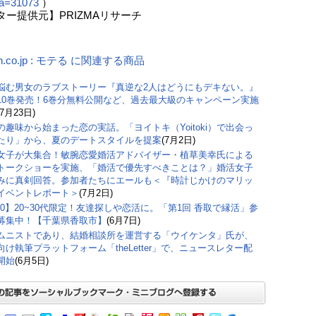
ia=31073
）
ター提供元】PRIZMAリサーチ
n.co.jp : モテる に関連する商品
悩む男女のラブストーリー『真逆な2人はどうにもデキない。』
10巻発売！6巻分無料公開など、過去最大級のキャンペーン実施
(7月23日)
の趣味から始まった恋の実話。「ヨイトキ（Yoitoki）で出会っ
たり」から、夏のデートスタイルを提案
(7月2日)
女子が大集合！敏腕恋愛婚活アドバイザー・植草美幸氏による
トークショーを実施、「婚活で優先すべきことは？」婚活女子
みに真剣回答。参加者たちにエールも＜『時計じかけのマリッ
イベントレポート＞
(7月2日)
/20】20~30代限定！友達探しや恋活に。「第1回 香取で縁活」参
募集中！【千葉県香取市】
(6月7日)
ムニストであり、結婚相談所を運営する「ウイケンタ」氏が、
向け執筆プラットフォーム「theLetter」で、ニュースレター配
開始
(6月5日)