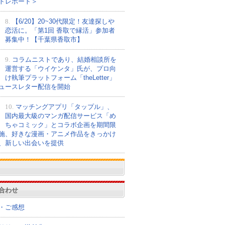
トレポート＞
8.
【6/20】20~30代限定！友達探しや
恋活に。「第1回 香取で縁活」参加者
募集中！【千葉県香取市】
9.
コラムニストであり、結婚相談所を
運営する「ウイケンタ」氏が、プロ向
け執筆プラットフォーム「theLetter」
ュースレター配信を開始
10.
マッチングアプリ「タップル」、
国内最大級のマンガ配信サービス「め
ちゃコミック」とコラボ企画を期間限
施、好きな漫画・アニメ作品をきっかけ
、新しい出会いを提供
合わせ
・ご感想