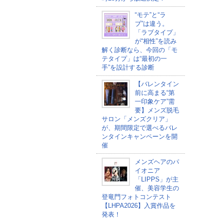
“モテ”と“ラ
ブ”は違う。
「ラブタイプ」
が“相性”を読み
解く診断なら、今回の「モ
テタイプ」は“最初の一
手”を設計する診断
【バレンタイン
前に高まる“第
一印象ケア”需
要】メンズ脱毛
サロン「メンズクリア」
が、期間限定で選べるバレ
ンタインキャンペーンを開
催
メンズヘアのパ
イオニア
「LIPPS」が主
催、美容学生の
登竜門フォトコンテスト
【LHPA2026】入賞作品を
発表！