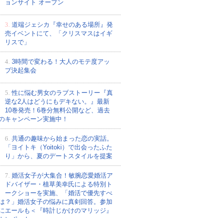
ョンサイト オープン
3.
道端ジェシカ『幸せのある場所』発
売イベントにて、「クリスマスはイギ
リスで」
4.
3時間で変わる！大人のモテ度アッ
プ決起集会
5.
性に悩む男女のラブストーリー『真
逆な2人はどうにもデキない。』最新
10巻発売！6巻分無料公開など、過去
のキャンペーン実施中！
6.
共通の趣味から始まった恋の実話。
「ヨイトキ（Yoitoki）で出会ったふた
り」から、夏のデートスタイルを提案
7.
婚活女子が大集合！敏腕恋愛婚活ア
ドバイザー・植草美幸氏による特別ト
ークショーを実施、「婚活で優先すべ
は？」婚活女子の悩みに真剣回答。参加
にエールも＜『時計じかけのマリッジ』