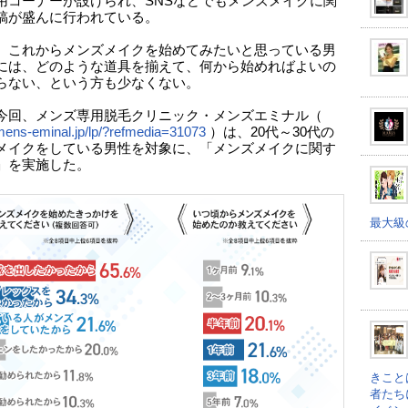
用コーナーが設けられ、SNSなどでもメンズメイクに関
稿が盛んに行われている。
、これからメンズメイクを始めてみたいと思っている男
には、どのような道具を揃えて、何から始めればよいの
らない、という方も少なくない。
今回、メンズ専用脱毛クリニック・メンズエミナル（
/mens-eminal.jp/lp/?refmedia=31073
）は、20代～30代の
メイクをしている男性を対象に、「メンズメイクに関す
」を実施した。
最大級
きこと
者たち