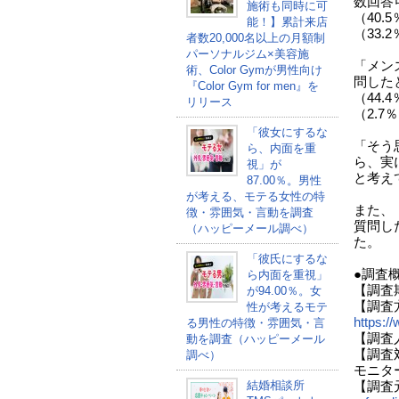
数回答
施術も同時に可
（40
能！】累計来店
（33.
者数20,000名以上の月額制
パーソナルジム×美容施
「メン
術、Color Gymが男性向け
問した
『Color Gym for men』を
（44
リリース
（2.
「彼女にするな
「そう
ら、内面を重
ら、実
視」が
と考え
87.00％。男性
が考える、モテる女性の特
また、
徴・雰囲気・言動を調査
質問し
（ハッピーメール調べ）
た。
「彼氏にするな
●調査
ら内面を重視」
【調査
が94.00％。女
【調査
性が考えるモテ
https:/
る男性の特徴・雰囲気・言
【調査人
動を調査（ハッピーメール
【調査
調べ）
モニタ
結婚相談所
【調査