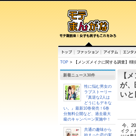
TOP
>
【メンズメイクに関する調査】8
【メ
新着ニュース30件
が、
性に悩む男女の
ラブストーリー
いと
『真逆な2人は
どうにもデキな
い。』最新10巻発売！6巻
分無料公開など、過去最大
級のキャンペーン実施中！
今、2
共通の趣味から
イク」
始まった恋の実