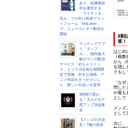
あり、結婚相談
所を運営する
「ウイケンタ」
氏が、プロ向け執筆プラッ
トフォーム「theLetter」
で、ニュースレター配信を
開始
8割
答！
マッチングアプ
リ「タップ
はじめ
ル」、国内最大
（複数
級のマンガ配信
から（
サービス「めちゃコミッ
を隠し
ク」とコラボ企画を期間限
クをし
定で実施、好きな漫画・ア
ニメ作品をきっかけにし
「なぜ
た、新しい出会いを提供
問した
が最も
3時間で変わ
として
る！大人のモテ
度アップ決起集
メンズ
会
として
【メンズの方必
次に、
見！7種の美容