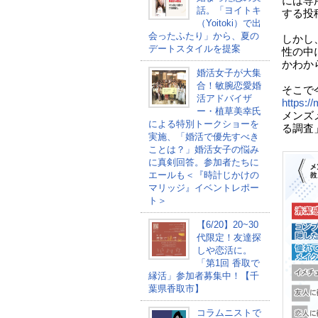
には専
話。「ヨイトキ
する投
（Yoitoki）で出
会ったふたり」から、夏の
しかし
デートスタイルを提案
性の中
かわか
婚活女子が大集
合！敏腕恋愛婚
そこで
活アドバイザ
https:/
ー・植草美幸氏
メンズ
による特別トークショーを
る調査
実施、「婚活で優先すべき
ことは？」婚活女子の悩み
に真剣回答。参加者たちに
エールも＜『時計じかけの
マリッジ』イベントレポー
ト＞
【6/20】20~30
代限定！友達探
しや恋活に。
「第1回 香取で
縁活」参加者募集中！【千
葉県香取市】
コラムニストで