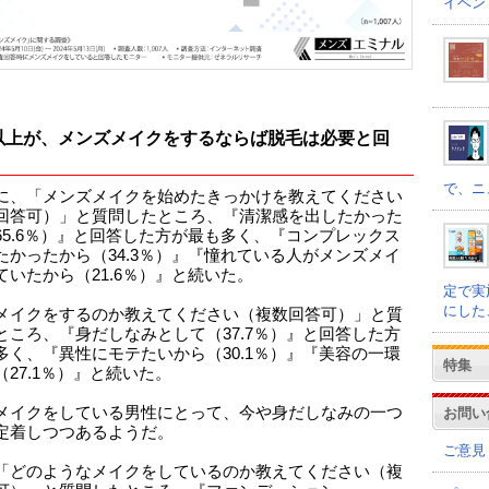
イベン
以上が、メンズメイクをするならば脱毛は必要と回
で、ニ
に、「メンズメイクを始めたきっかけを教えてください
回答可）」と質問したところ、『清潔感を出したかった
65.6％）』と回答した方が最も多く、『コンプレックス
たかったから（34.3％）』『憧れている人がメンズメイ
ていたから（21.6％）』と続いた。
定で実
にした
メイクをするのか教えてください（複数回答可）」と質
ところ、『身だしなみとして（37.7％）』と回答した方
多く、『異性にモテたいから（30.1％）』『美容の一環
特集
（27.1％）』と続いた。
メイクをしている男性にとって、今や身だしなみの一つ
お問い
定着しつつあるようだ。
ご意見
「どのようなメイクをしているのか教えてください（複