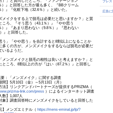
可）」と質問したところ、『ファンデーション
プレス
.5％）』と回答した方が最も多く、『BBクリーム
2％）』『化粧下地（32.6％）』と続いた。
広告に
ズメイクをする上で脱毛は必要だと思いますか？」と質
ところ、『そう思う（43.1％）』『やや思う
.4％）』『あまり思わない（9.8％）』『思わない
7％）』と回答した。
思う」「やや思う」を合計すると8割以上になることか
に多くの方が、メンズメイクをするならば脱毛が必要だ
ているようだ。
「メンズメイクと脱毛の相性は良いと考えますか？」と
たところ、8割以上の方が『はい（87.2％）』と回答し
概要：「メンズメイク」に関する調査
期間】5月10日（金）～5月13日（月）
方法】リンクアンドパートナーズが提供するPRIZMA（
/www.prizma-link.com/press
）によるインターネット調査
数】1,007人
対象】調査回答時にメンズメイクをしていると回答した
ー
元】メンズエミナル（
https://mens-eminal.jp/lp/?