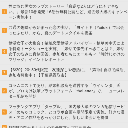
性に悩む男女のラブストーリー『真逆な2人はどうにもデキな
い。』最新10巻発売！6巻分無料公開など、過去最大級のキャンペ
4
ーン実施中！
共通の趣味から始まった恋の実話。「ヨイトキ（Yoitoki）で出会
5
ったふたり」から、夏のデートスタイルを提案
婚活女子が大集合！敏腕恋愛婚活アドバイザー・植草美幸氏によ
る特別トークショーを実施、「婚活で優先すべきことは？」婚活
6
女子の悩みに真剣回答。参加者たちにエールも＜『時計じかけの
マリッジ』イベントレポート＞
【6/20】20~30代限定！友達探しや恋活に。「第1回 香取で縁活」
7
参加者募集中！【千葉県香取市】
コラムニストであり、結婚相談所を運営する「ウイケンタ」氏
が、プロ向け執筆プラットフォーム「theLetter」で、ニュースレ
8
ター配信を開始
マッチングアプリ「タップル」、国内最大級のマンガ配信サービ
ス「めちゃコミック」とコラボ企画を期間限定で実施、好きな漫
9
画・アニメ作品をきっかけにした、新しい出会いを提供
3時間で変わる！大人のモテ度アップ決起集会
10