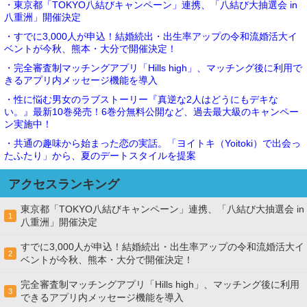
・東京都「TOKYO八結びキャンペーン」連携、「八結び大抽選会 in
八重洲」開催決定
・すでに3,000人が申込！結婚続出・出生率アップの令和流婚活大イ
ベントが今秋、熊本・大分で開催決定！
・完全審査制マッチングアプリ「Hills high」、マッチング後に利用で
きるアプリ内メッセージ機能を導入
・性に悩む男女のラブストーリー『真逆な2人はどうにもデキな
い。』最新10巻発売！6巻分無料公開など、過去最大級のキャンペー
ン実施中！
・共通の趣味から始まった恋の実話。「ヨイトキ（Yoitoki）で出会っ
たふたり」から、夏のデートスタイルを提案
アクセスランキング
東京都「TOKYO八結びキャンペーン」連携、「八結び大抽選会 in
1
八重洲」開催決定
すでに3,000人が申込！結婚続出・出生率アップの令和流婚活大イ
2
ベントが今秋、熊本・大分で開催決定！
完全審査制マッチングアプリ「Hills high」、マッチング後に利用
3
できるアプリ内メッセージ機能を導入