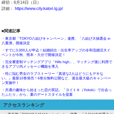
締切：6月14日（日）
詳細：
https://www.city.katori.lg.jp/
■関連記事
・東京都「TOKYO八結びキャンペーン」連携、「八結び大抽選会 in
八重洲」開催決定
・すでに3,000人が申込！結婚続出・出生率アップの令和流婚活大イ
ベントが今秋、熊本・大分で開催決定！
・完全審査制マッチングアプリ「Hills high」、マッチング後に利用で
きるアプリ内メッセージ機能を導入
・性に悩む男女のラブストーリー『真逆な2人はどうにもデキな
い。』最新10巻発売！6巻分無料公開など、過去最大級のキャンペー
ン実施中！
・共通の趣味から始まった恋の実話。「ヨイトキ（Yoitoki）で出会っ
たふたり」から、夏のデートスタイルを提案
アクセスランキング