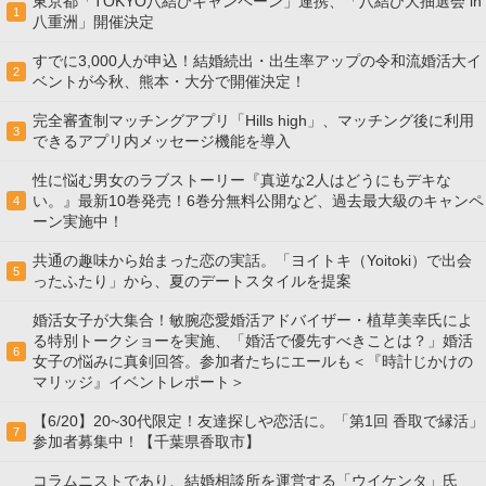
東京都「TOKYO八結びキャンペーン」連携、「八結び大抽選会 in
1
八重洲」開催決定
すでに3,000人が申込！結婚続出・出生率アップの令和流婚活大イ
2
ベントが今秋、熊本・大分で開催決定！
完全審査制マッチングアプリ「Hills high」、マッチング後に利用
3
できるアプリ内メッセージ機能を導入
性に悩む男女のラブストーリー『真逆な2人はどうにもデキな
い。』最新10巻発売！6巻分無料公開など、過去最大級のキャンペ
4
ーン実施中！
共通の趣味から始まった恋の実話。「ヨイトキ（Yoitoki）で出会
5
ったふたり」から、夏のデートスタイルを提案
婚活女子が大集合！敏腕恋愛婚活アドバイザー・植草美幸氏によ
る特別トークショーを実施、「婚活で優先すべきことは？」婚活
6
女子の悩みに真剣回答。参加者たちにエールも＜『時計じかけの
マリッジ』イベントレポート＞
【6/20】20~30代限定！友達探しや恋活に。「第1回 香取で縁活」
7
参加者募集中！【千葉県香取市】
コラムニストであり、結婚相談所を運営する「ウイケンタ」氏