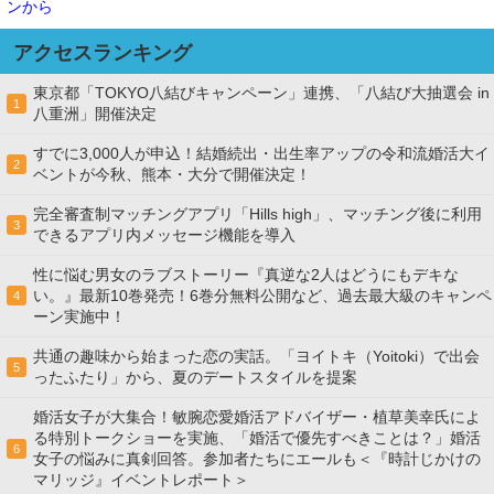
ンから
アクセスランキング
東京都「TOKYO八結びキャンペーン」連携、「八結び大抽選会 in
1
八重洲」開催決定
すでに3,000人が申込！結婚続出・出生率アップの令和流婚活大イ
2
ベントが今秋、熊本・大分で開催決定！
完全審査制マッチングアプリ「Hills high」、マッチング後に利用
3
できるアプリ内メッセージ機能を導入
性に悩む男女のラブストーリー『真逆な2人はどうにもデキな
い。』最新10巻発売！6巻分無料公開など、過去最大級のキャンペ
4
ーン実施中！
共通の趣味から始まった恋の実話。「ヨイトキ（Yoitoki）で出会
5
ったふたり」から、夏のデートスタイルを提案
婚活女子が大集合！敏腕恋愛婚活アドバイザー・植草美幸氏によ
る特別トークショーを実施、「婚活で優先すべきことは？」婚活
6
女子の悩みに真剣回答。参加者たちにエールも＜『時計じかけの
マリッジ』イベントレポート＞