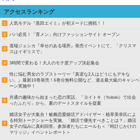
アクセスランキング
人気モデル『黒田エイミ』が初ヌードに挑戦！！
1
パパ必見！「育メン」向けファッションサイト オープン
2
道端ジェシカ『幸せのある場所』発売イベントにて、「クリスマ
3
スはイギリスで」
3時間で変わる！大人のモテ度アップ決起集会
4
性に悩む男女のラブストーリー『真逆な2人はどうにもデキな
い。』最新10巻発売！6巻分無料公開など、過去最大級のキャンペ
5
ーン実施中！
共通の趣味から始まった恋の実話。「ヨイトキ（Yoitoki）で出会
6
ったふたり」から、夏のデートスタイルを提案
婚活女子が大集合！敏腕恋愛婚活アドバイザー・植草美幸氏によ
る特別トークショーを実施、「婚活で優先すべきことは？」婚活
7
女子の悩みに真剣回答。参加者たちにエールも＜『時計じかけの
マリッジ』イベントレポート＞