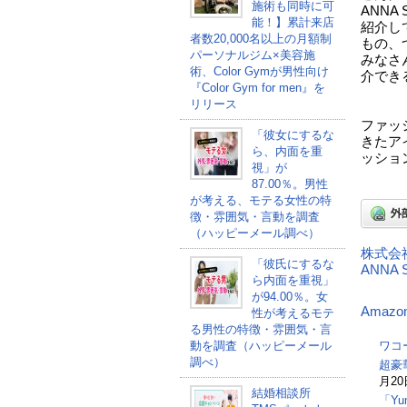
施術も同時に可
ANN
能！】累計来店
紹介し
者数20,000名以上の月額制
もの、
パーソナルジム×美容施
みなさ
術、Color Gymが男性向け
介でき
『Color Gym for men』を
リリース
ファッ
「彼女にするな
きたア
ら、内面を重
ッショ
視」が
87.00％。男性
が考える、モテる女性の特
徴・雰囲気・言動を調査
（ハッピーメール調べ）
株式会
「彼氏にするな
ANNA 
ら内面を重視」
が94.00％。女
Amazo
性が考えるモテ
る男性の特徴・雰囲気・言
動を調査（ハッピーメール
ワコ
調べ）
超豪
月20
結婚相談所
「Y