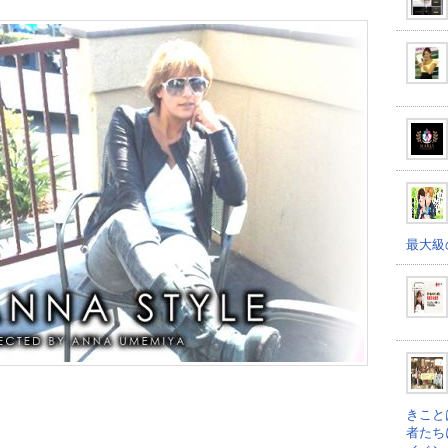
最大級
きこと
者たち