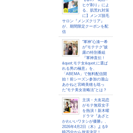
ヒゲ剃り』によ
る、肌荒れ対策
に】メンズ脱毛
サロン『メンズクリア』
が、期間限定クーポンを配
信
“軍神”心湊一希
が“モテテク”披
露の特別番組
『軍神直伝！
&quot;モテ女&quot;に選ば
れる男の極意』を、
「ABEMA」で無料配信開
始！前シーズン参加の瀧山
あかねと宮崎美穂も唸っ
た“モテ美女攻略法”とは？
主演・大友花恋
がモテ無双女子
を熱演！新木曜
ドラマ『あざと
かわいいワタシが優勝』、
2026年4月2日（木）よる9
時25分から放送決定！