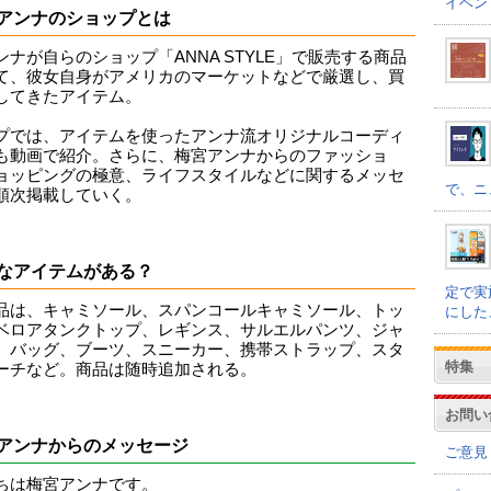
イベン
アンナのショップとは
ンナが自らのショップ「ANNA STYLE」で販売する商品
て、彼女自身がアメリカのマーケットなどで厳選し、買
してきたアイテム。
プでは、アイテムを使ったアンナ流オリジナルコーディ
も動画で紹介。さらに、梅宮アンナからのファッショ
ョッピングの極意、ライフスタイルなどに関するメッセ
で、ニ
順次掲載していく。
なアイテムがある？
定で実
品は、キャミソール、スパンコールキャミソール、トッ
にした
ベロアタンクトップ、レギンス、サルエルパンツ、ジャ
、バッグ、ブーツ、スニーカー、携帯ストラップ、スタ
特集
ーチなど。商品は随時追加される。
お問い
アンナからのメッセージ
ご意見
ちは梅宮アンナです。