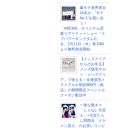
爆モテ美男美女
16名が、‟モテ
No.1”を競い合
う！
「ABEMA」オリジナル恋
愛リアリティーショー『ラ
ブパワーキングダム2』
を、2月11日（水）夜10時
より無料放送開始
【メンズクリア
からのお年玉】
メンズ脱毛サロ
ン「メンズクリ
ア」で使える！全身脱毛ト
ライアルが初回980円（税
込）の期間限定スペシャル
クーポン配信中
一途な陰キャ
「じゃない方芸
人」×元女たら
し関西弁「イケ
メン芸人」のお笑いコンビ