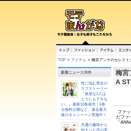
TOP
>
アイテム
>
梅宮アンナのセレクトシ
梅宮
新着ニュース30件
A 
性に悩む男女の
ラブストーリー
『真逆な2人は
どうにもデキな
い。』最新10巻発売！6巻
分無料公開など、過去最大
ファッ
級のキャンペーン実施中！
だファ
「ANN
共通の趣味から
始まった恋の実