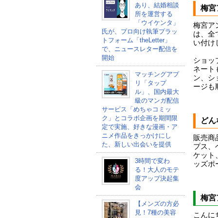
あり、結婚相談
梅宮
所を運営する
「ウイケンタ」
梅宮ア
氏が、プロ向け執筆プラッ
は、全
トフォーム「theLetter」
い付け
で、ニュースレター配信を
開始
ショッ
ネート
マッチングアプ
ン、シ
リ「タップ
ージも
ル」、国内最大
級のマンガ配信
サービス「めちゃコミッ
ク」とコラボ企画を期間限
どん
定で実施、好きな漫画・ア
ニメ作品をきっかけにし
販売商
た、新しい出会いを提供
プス、
ケット
3時間で変わ
ッズポ
る！大人のモテ
度アップ決起集
会
梅宮
【メンズの方必
見！7種の美容
こんに