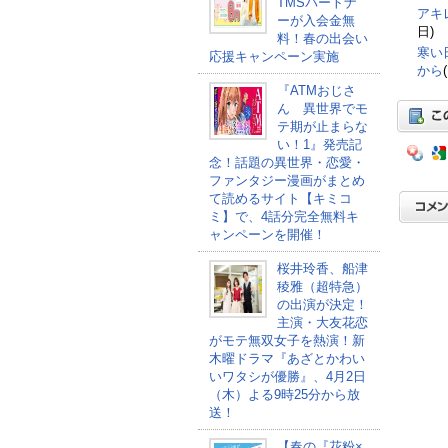
TMSパートナ
アキ
ーが入会金無
日)
料！春の出会い
寒い
応援キャンペーン実施
から
『ATMおじさ
ん 異世界でモ
テ期が止まらな
い！1』発売記
念！話題の異世界・恋愛・
ファンタジー漫画がまとめ
て読めるサイト【キミコ
ミ】で、4話分完全無料キ
ャンペーンを開催！
桜井玲香、船津
稜雅（超特急）
の出演が決定！
主演・大友花恋
がモテ無双女子を熱演！新
木曜ドラマ『あざとかわい
いワタシが優勝』、4月2日
（木）よる9時25分から放
送！
【春の『花粉×