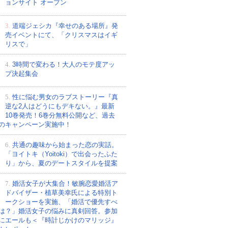
ョンサイト オープン
3.
道端ジェシカ『幸せのある場所』発
売イベントにて、「クリスマスはイギ
リスで」
4.
3時間で変わる！大人のモテ度アッ
プ決起集会
5.
性に悩む男女のラブストーリー『真
逆な2人はどうにもデキない。』最新
10巻発売！6巻分無料公開など、過去
のキャンペーン実施中！
6.
共通の趣味から始まった恋の実話。
「ヨイトキ（Yoitoki）で出会ったふた
り」から、夏のデートスタイルを提案
7.
婚活女子が大集合！敏腕恋愛婚活ア
ドバイザー・植草美幸氏による特別ト
ークショーを実施、「婚活で優先すべ
は？」婚活女子の悩みに真剣回答。参加
にエールも＜『時計じかけのマリッジ』