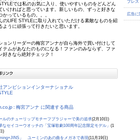
プレス
A STYLEでは私のお気に入り、使いやすいものをどんどん
ていければと思っています。新しいもの、ずっと好きな
広告に
つかっているもの。。。
んのLIFE STYLEに取り入れていただける素敵なものを紹
るように頑張って行きたいと思います。
ションリーダーの梅宮アンナが自ら海外で買い付けして
イテムがあなたのものになる！ファンのみならず、ファ
ン好きなら絶対チェック！
社アンビションインターナショナル
STYLE
n.co.jp : 梅宮アンナ に関連する商品
ールのチューリップモチーフブラジャーで美の追求
(2月10日)
華なセイコーウオッチの「宝塚歌劇100周年記念限定モデル」
(1
日)
uming×JINS」 ユーミンのあの曲をメガネで表現
(11月19日)