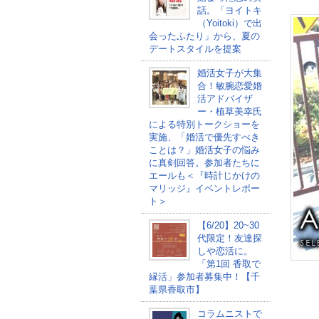
話。「ヨイトキ
（Yoitoki）で出
会ったふたり」から、夏の
デートスタイルを提案
婚活女子が大集
合！敏腕恋愛婚
活アドバイザ
ー・植草美幸氏
による特別トークショーを
実施、「婚活で優先すべき
ことは？」婚活女子の悩み
に真剣回答。参加者たちに
エールも＜『時計じかけの
マリッジ』イベントレポー
ト＞
【6/20】20~30
代限定！友達探
しや恋活に。
「第1回 香取で
縁活」参加者募集中！【千
葉県香取市】
コラムニストで