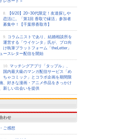
トレポート＞
8.
【6/20】20~30代限定！友達探しや
恋活に。「第1回 香取で縁活」参加者
募集中！【千葉県香取市】
9.
コラムニストであり、結婚相談所を
運営する「ウイケンタ」氏が、プロ向
け執筆プラットフォーム「theLetter」
ュースレター配信を開始
10.
マッチングアプリ「タップル」、
国内最大級のマンガ配信サービス「め
ちゃコミック」とコラボ企画を期間限
施、好きな漫画・アニメ作品をきっかけ
、新しい出会いを提供
合わせ
・ご感想