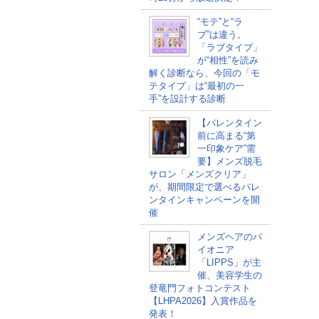
“モテ”と“ラ
ブ”は違う。
「ラブタイプ」
が“相性”を読み
解く診断なら、今回の「モ
テタイプ」は“最初の一
手”を設計する診断
【バレンタイン
前に高まる“第
一印象ケア”需
要】メンズ脱毛
サロン「メンズクリア」
が、期間限定で選べるバレ
ンタインキャンペーンを開
催
メンズヘアのパ
イオニア
「LIPPS」が主
催、美容学生の
登竜門フォトコンテスト
【LHPA2026】入賞作品を
発表！