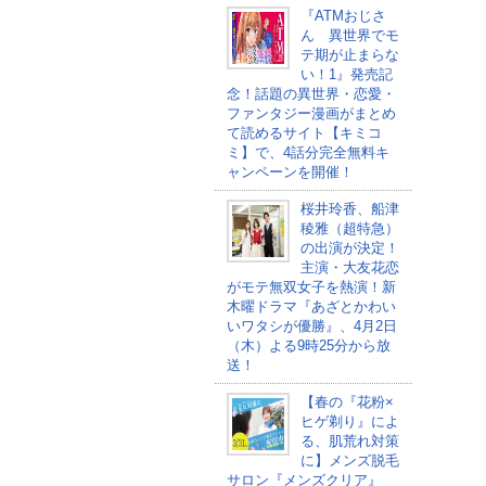
『ATMおじさ
ん 異世界でモ
テ期が止まらな
い！1』発売記
念！話題の異世界・恋愛・
ファンタジー漫画がまとめ
て読めるサイト【キミコ
ミ】で、4話分完全無料キ
ャンペーンを開催！
桜井玲香、船津
稜雅（超特急）
の出演が決定！
主演・大友花恋
がモテ無双女子を熱演！新
木曜ドラマ『あざとかわい
いワタシが優勝』、4月2日
（木）よる9時25分から放
送！
【春の『花粉×
ヒゲ剃り』によ
る、肌荒れ対策
に】メンズ脱毛
サロン『メンズクリア』