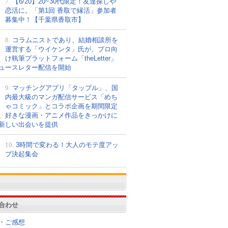
7.
【6/20】20~30代限定！友達探しや
恋活に。「第1回 香取で縁活」参加者
募集中！【千葉県香取市】
8.
コラムニストであり、結婚相談所を
運営する「ウイケンタ」氏が、プロ向
け執筆プラットフォーム「theLetter」
ュースレター配信を開始
9.
マッチングアプリ「タップル」、国
内最大級のマンガ配信サービス「めち
ゃコミック」とコラボ企画を期間限定
、好きな漫画・アニメ作品をきっかけに
新しい出会いを提供
10.
3時間で変わる！大人のモテ度アッ
プ決起集会
合わせ
・ご感想