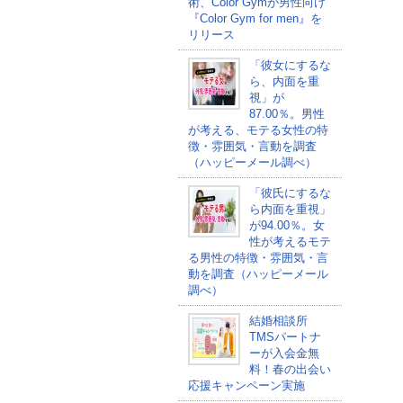
術、Color Gymが男性向け
『Color Gym for men』を
リリース
「彼女にするな
ら、内面を重
視」が
87.00％。男性
が考える、モテる女性の特
徴・雰囲気・言動を調査
（ハッピーメール調べ）
「彼氏にするな
ら内面を重視」
が94.00％。女
性が考えるモテ
る男性の特徴・雰囲気・言
動を調査（ハッピーメール
調べ）
結婚相談所
TMSパートナ
ーが入会金無
料！春の出会い
応援キャンペーン実施