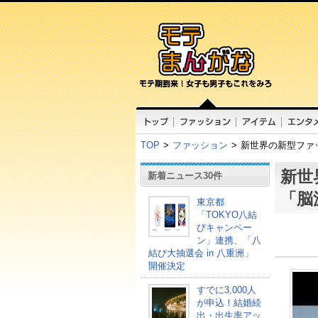
TOP
>
ファッション
>
新世界の新型ファ
新世
新着ニュース30件
「脳
東京都
「TOKYO八結
びキャンペー
ン」連携、「八
結び大抽選会 in 八重洲」
開催決定
すでに3,000人
が申込！結婚続
出・出生率アッ