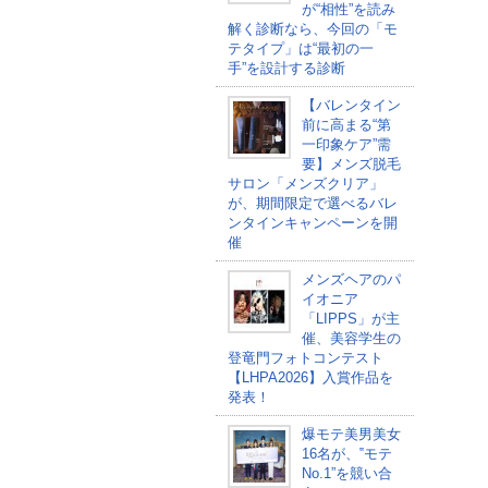
が“相性”を読み
解く診断なら、今回の「モ
テタイプ」は“最初の一
手”を設計する診断
【バレンタイン
前に高まる“第
一印象ケア”需
要】メンズ脱毛
サロン「メンズクリア」
が、期間限定で選べるバレ
ンタインキャンペーンを開
催
メンズヘアのパ
イオニア
「LIPPS」が主
催、美容学生の
登竜門フォトコンテスト
【LHPA2026】入賞作品を
発表！
爆モテ美男美女
16名が、‟モテ
No.1”を競い合