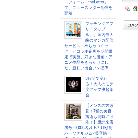
トフォーム「theLetter」
で、ニュースレター配信を
開始
マッチングアプ
リ「タップ
ル」、国内最大
級のマンガ配信
サービス「めちゃコミッ
ク」とコラボ企画を期間限
定で実施、好きな漫画・ア
ニメ作品をきっかけにし
た、新しい出会いを提供
3時間で変わ
る！大人のモテ
度アップ決起集
会
【メンズの方必
見！7種の美容
施術も同時に可
能！】累計来店
者数20,000名以上の月額制
パーソナルジム×美容施