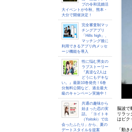
プの令和流婚活
大イベントが今秋、熊本・
大分で開催決定！
完全審査制マッ
チングアプリ
「Hills high」、
マッチング後に
利用できるアプリ内メッセ
ージ機能を導入
性に悩む男女の
ラブストーリー
『真逆な2人は
どうにもデキな
い。』最新10巻発売！6巻
分無料公開など、過去最大
級のキャンペーン実施中！
共通の趣味から
脳波で
始まった恋の実
リラッ
話。「ヨイトキ
はピク
（Yoitoki）で出
会ったふたり」から、夏の
「動き
デートスタイルを提案