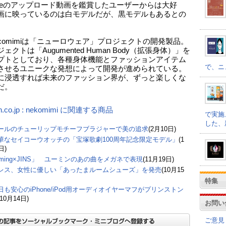
Tubeのアップロード動画を鑑賞したユーザーからは大好
画に映っているのは白モデルだが、黒モデルもあるとの
ecomimiは「ニューロウェア」プロジェクトの開発製品。
ェクトは「Augumented Human Body（拡張身体）」を
プトとしており、各種身体機能とファッションアイテム
で、ニ
させるユニークな発想によって開発が進められている。
に浸透すれば未来のファッション界が、ずっと楽しくな
だ。
n.co.jp : nekomimi に関連する商品
で実施
した、
ールのチューリップモチーフブラジャーで美の追求
(2月10日)
華なセイコーウオッチの「宝塚歌劇100周年記念限定モデル」
(1
日)
uming×JINS」 ユーミンのあの曲をメガネで表現
(11月19日)
レス、女性に優しい「あったまルームシューズ」を発売
(10月15
特集
日も安心のiPhone/iPod用オーディオイヤーマフがプリンストン
(10月14日)
お問い
ご意見