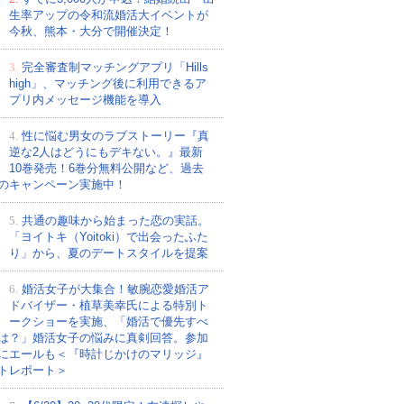
生率アップの令和流婚活大イベントが
今秋、熊本・大分で開催決定！
3.
完全審査制マッチングアプリ「Hills
high」、マッチング後に利用できるア
プリ内メッセージ機能を導入
4.
性に悩む男女のラブストーリー『真
逆な2人はどうにもデキない。』最新
10巻発売！6巻分無料公開など、過去
のキャンペーン実施中！
5.
共通の趣味から始まった恋の実話。
「ヨイトキ（Yoitoki）で出会ったふた
り」から、夏のデートスタイルを提案
6.
婚活女子が大集合！敏腕恋愛婚活ア
ドバイザー・植草美幸氏による特別ト
ークショーを実施、「婚活で優先すべ
は？」婚活女子の悩みに真剣回答。参加
にエールも＜『時計じかけのマリッジ』
トレポート＞