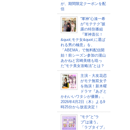
が、期間限定クーポンを配
信
“軍神”心湊一希
が“モテテク”披
露の特別番組
『軍神直伝！
&quot;モテ女&quot;に選ば
れる男の極意』を、
「ABEMA」で無料配信開
始！前シーズン参加の瀧山
あかねと宮崎美穂も唸っ
た“モテ美女攻略法”とは？
主演・大友花恋
がモテ無双女子
を熱演！新木曜
ドラマ『あざと
かわいいワタシが優勝』、
2026年4月2日（木）よる9
時25分から放送決定！
“モテ”と“ラ
ブ”は違う。
「ラブタイプ」