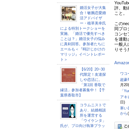
You
婚活女子が大集
評。動
合！敏腕恋愛婚
こと。
活アドバイザ
ー・植草美幸氏
このn
による特別トークショーを
同プロジ
実施、「婚活で優先すべき
コンセ
ことは？」婚活女子の悩み
を連動
に真剣回答。参加者たちに
一般人
エールも＜『時計じかけの
りそう
マリッジ』イベントレポー
ト＞
Amazo
【6/20】20~30
ワコ
代限定！友達探
しや恋活に。
超豪
「第1回 香取で
月20
縁活」参加者募集中！【千
「Y
葉県香取市】
アキ
日)
コラムニストで
寒い
あり、結婚相談
から
所を運営する
「ウイケンタ」
氏が、プロ向け執筆プラッ