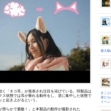
最大級
動く「ネコ耳」が発表され注目を浴びている。同製品は
きこと
クス状態では耳が垂れる動作をし、逆に集中した状態で
者たち
ッと起き上がるという。
イベン
が滑らかで素敵！」と本製品の動作が撮影された