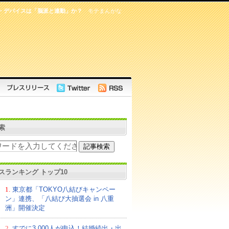
・デバイスは「脳派と連動」か？
モテまんがな
索
スランキング トップ10
1.
東京都「TOKYO八結びキャンペー
ン」連携、「八結び大抽選会 in 八重
洲」開催決定
2.
すでに3,000人が申込！結婚続出・出