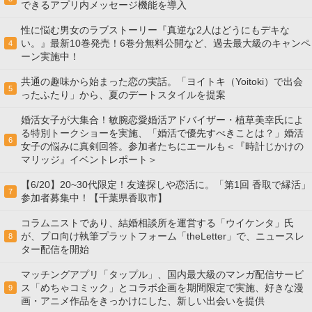
できるアプリ内メッセージ機能を導入
性に悩む男女のラブストーリー『真逆な2人はどうにもデキな
い。』最新10巻発売！6巻分無料公開など、過去最大級のキャンペ
4
ーン実施中！
共通の趣味から始まった恋の実話。「ヨイトキ（Yoitoki）で出会
5
ったふたり」から、夏のデートスタイルを提案
婚活女子が大集合！敏腕恋愛婚活アドバイザー・植草美幸氏によ
る特別トークショーを実施、「婚活で優先すべきことは？」婚活
6
女子の悩みに真剣回答。参加者たちにエールも＜『時計じかけの
マリッジ』イベントレポート＞
【6/20】20~30代限定！友達探しや恋活に。「第1回 香取で縁活」
7
参加者募集中！【千葉県香取市】
コラムニストであり、結婚相談所を運営する「ウイケンタ」氏
が、プロ向け執筆プラットフォーム「theLetter」で、ニュースレ
8
ター配信を開始
マッチングアプリ「タップル」、国内最大級のマンガ配信サービ
ス「めちゃコミック」とコラボ企画を期間限定で実施、好きな漫
9
画・アニメ作品をきっかけにした、新しい出会いを提供