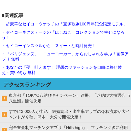
■関連記事
・超豪華なセイコーウオッチの「宝塚歌劇100周年記念限定モデル」
・セイコーネクステージの「ほしねこ」コレクションで幸せになろ
う！
・セイコーインスツルから、スイートな時計発売！
・「パリジェンヌ」「ニューヨーカー」からおしゃれを学ぶ！画像ア
プリ 無料
・あなたの「夢」叶えます！ 理想のファッションを自由に着せ替
え・買い物も 無料
アクセスランキング
東京都「TOKYO八結びキャンペーン」連携、「八結び大抽選会 in
1
八重洲」開催決定
すでに3,000人が申込！結婚続出・出生率アップの令和流婚活大イ
2
ベントが今秋、熊本・大分で開催決定！
完全審査制マッチングアプリ「Hills high」、マッチング後に利用
3