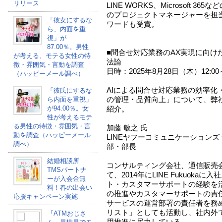
リリース
LINE WORKS、Microsoft 3
のプロジェクトマネージャーを担当。
「彼女にするな
ワードも受賞。
ら、内面を重
視」が
87.00％。男性
■問合せ対応業務のAX実現に向け
が考える、モテる女性の特
法論
徴・雰囲気・言動を調査
日時：2025年8月28日（木）12:00～
（ハッピーメール調べ）
AIによる問合せ対応業務の効率化
「彼氏にするな
の管理・品質向上」について、弊
ら内面を重視」
が94.00％。女
紹介。
性が考えるモテ
る男性の特徴・雰囲気・言
加藤 敏之 氏
動を調査（ハッピーメール
LINEヤフーコミュニケーションズ
調べ）
部・部長
結婚相談所
コンサルティング会社、通信販売
TMSパートナ
て、2014年にLINE Fukuok
ーが入会金無
ト・カスタマーサポートの経験を活
料！春の出会い
の推進やカスタマーサポートの責任
応援キャンペーン実施
サービスの運営部署の責任者を務め
リスト」としても活動し、社内外で
『ATMおじさ
用推進に尽力している。