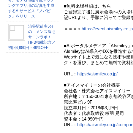
ら、モテる他撮り風マッチ
ングアプリ用の写真を生成
■無料来場登録はこちら
するAIサービス『ノバピ
ご登録完了後に展示会場への入場
ク』をリリース
記URLより、手順に沿ってご登録
渋谷駅徒歩5分
＝＝＝＞
https://event.aismiley.co.j
の、メンズ眉毛
サロンラボ！
HPB掲載記念／
■AIポータルメディア「AIsmiley
初回4,980円・49%OFF
AIsmileyはAI導入やDXを推進
Webサイト上で気になる技術や業
クトを選び、まとめて無料で資料
URL：
https://aismiley.co.jp/
■アイスマイリーの会社概要
会社名：株式会社アイスマイリー
所在地：〒150-0021東京都渋谷区
恵比寿ビル 9F
設立年月日：2018年3月9日
代表者：代表取締役 板羽 晃司
資本金：14,990千円
URL：
https://aismiley.co.jp/compan