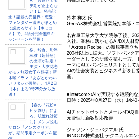
ん 異世界でモ
テ期が止まらな
い！1』発売記
念！話題の異世界・恋愛・
鈴木 祥太 氏
ファンタジー漫画がまとめ
Gen-AX株式会社 営業統括本部
て読めるサイト【キミコ
ミ】で、4話分完全無料キ
名古屋工業大学大学院修了後、20
ャンペーンを開催！
入社。業務に活かせるAI/DX人
「Axross Recipe」の新規事
桜井玲香、船津
200社以上に拡大。ソフトバンク
稜雅（超特急）
ーダーとしての研鑽を積む一方、
の出演が決定！
ーマにAIエバンジェリストとして活
主演・大友花恋
AIの社会実装とビジネス革新を目指
がモテ無双女子を熱演！新
画。
木曜ドラマ『あざとかわい
いワタシが優勝』、4月2日
（木）よる9時25分から放
■IntercomのAIで実現する継続
送！
日時：2025年8月27日（水）14:40～
【春の『花粉×
ヒゲ剃り』によ
AIチャットボットとメール×FA
る、肌荒れ対策
元管理し顧客対応改善
に】メンズ脱毛
サロン『メンズクリア』
ジェソン・ジェバクマル 氏
が、期間限定クーポンを配
INNOOV株式会社 テクニカルエ
信