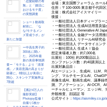
「恋愛経験の有
会場：東京国際フォーラム ホール
無」と「婚活に
住所：〒100-0005 東京都千代田
おけるモテ度」
主催：株式会社アイスマイリー
の実態調査
後援：
・一般社団法人日本ディープラー
ショート動画取
・一般社団法人 生成AI活用普及協
材班に、「な
・一般社団法人 Generative AI Japa
な/モテるメン
・一般社団法人 金融データ活用推
ズ育成ラボ」が
・一般社団法人 リテールAI研究会
新たに加盟
・一般社団法人 データサイエンテ
ー中高生男子約
・一般社団法人 生成ＡＩ協会
300名に聞い
想定来場者人数：約7,000名
た、2025年最
出展社：100社 約200製品以上
新の美容事情調
カンファレンス数：約40講演以上
査ー「モテる」より「清潔
出展対象品目：
感」／美容意識の高まりが
AIエージェント、生成AI、LLM
顕著に。8割以上が美容に
ング、マルチモーダルAI、Chat
関心、スキンケア実施率は
画像生成AI、動画生成AI、議事録
7割超
測、アノテーション、AI-OCR、
ーチャルヒューマン、エッジAI、
【累計4万人の
外観検査、顔認証 等
撮影実績】
公式サイト：
https://aismiley.co.j
Photojoy監修！
自撮り1枚か