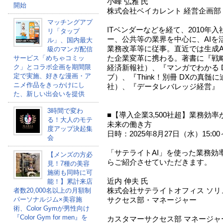
小峰 弘雅 氏
開始
株式会社ベイカレント 経営企画部 
マッチングアプ
ITベンダーなどを経て、2010年
リ「タップ
ー、公共等の業界を中心に、AIを
ル」、国内最大
業務改革等に従事。直近では生成A
級のマンガ配信
た企業変革に携わる。著書に『戦略
サービス「めちゃコミッ
ク」とコラボ企画を期間限
経済新報社）、『マンガでわかる D
定で実施、好きな漫画・ア
ブ）、『Think！別冊 DXの真髄
ニメ作品をきっかけにし
社）、『データレバレッジ経営』（
た、新しい出会いを提供
3時間で変わ
■【導入企業3,500社超】業務効
る！大人のモテ
未来の働き方
度アップ決起集
日時：2025年8月27日（水）15:00～
会
「サテライトAI」を使った業務効
【メンズの方必
らご紹介させていただきます。
見！7種の美容
施術も同時に可
近内 伸夫 氏
能！】累計来店
株式会社サテライトオフィス ソリ
者数20,000名以上の月額制
パーソナルジム×美容施
サクセス部・マネージャー
術、Color Gymが男性向け
『Color Gym for men』を
カスタマーサクセス部 マネージャーとして