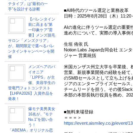
テタイプ」は“最初の一
手”を設計する診断
■AI時代のツール選定と業務改革
日時：2025年8月28日（木）11:20～
【バレンタイン
前に高まる“第
AIの進化に伴うツール選定の重要
一印象ケア”需
進め方について、実際の導入事例
要】メンズ脱毛
サロン「メンズクリア」
生垣 侑依 氏
が、期間限定で選べるバレ
Notion Labs Japan合同会社
ンタインキャンペーンを開
ジャー 営業統括
催
米国カンザス州立大学を卒業後、
メンズヘアのパ
イオニア
営業、新規事業開発の経験を経て、201
「LIPPS」が主
のSMBセールスとして立ち上げを
催、美容学生の
ジアのエンタープライズセールス
登竜門フォトコンテスト
チームリードを担う。その後Sla
【LHPA2026】入賞作品を
本部の本部長執行役員を務め、2022
発表！
爆モテ美男美女
■無料来場登録
16名が、‟モテ
＝＝＝＞
No.1”を競い合
https://event.aismiley.co.jp/event/
う！
「ABEMA」オリジナル恋