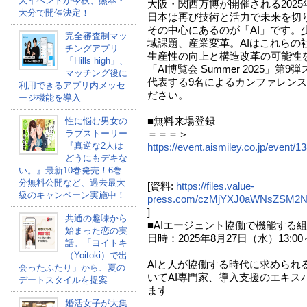
大イベントが今秋、熊本・
大阪・関西万博が開催される202
大分で開催決定！
日本は再び技術と活力で未来を切
その中心にあるのが「AI」です。
完全審査制マッ
域課題、産業変革。AIはこれらの
チングアプリ
生産性の向上と構造改革の可能性
「Hills high」、
「AI博覧会 Summer 2025」
マッチング後に
代表する9名によるカンファレン
利用できるアプリ内メッセ
ださい。
ージ機能を導入
■無料来場登録
性に悩む男女の
ラブストーリー
＝＝＝＞
『真逆な2人は
https://event.aismiley.co.jp/event/
どうにもデキな
い。』最新10巻発売！6巻
分無料公開など、過去最大
[資料:
https://files.value-
級のキャンペーン実施中！
press.com/czMjYXJ0aWNsZSM2
]
共通の趣味から
■AIエージェント協働で機能する
始まった恋の実
日時：2025年8月27日（水）13:00～
話。「ヨイトキ
（Yoitoki）で出
AIと人が協働する時代に求められ
会ったふたり」から、夏の
いてAI専門家、導入支援のエキス
デートスタイルを提案
ます
婚活女子が大集