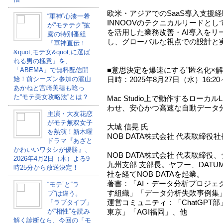
欧米・アジアでのSaaS導入支援
“軍神”心湊一希
INNOOVのテクニカルリードとして、In
が“モテテク”披
を活用した業務改善・AI導入をリ
露の特別番組
し、グローバルな視点での設計と
『軍神直伝！
&quot;モテ女&quot;に選ば
れる男の極意』を、
■意思決定を爆速にする”匿名化×解
「ABEMA」で無料配信開
始！前シーズン参加の瀧山
日時：2025年8月27日（水）16:20～
あかねと宮崎美穂も唸っ
た“モテ美女攻略法”とは？
Mac Studio上で動作するローカ
わせ、安心かつ高速な自動データ分
主演・大友花恋
がモテ無双女子
大城 信晃 氏
を熱演！新木曜
NOB DATA株式会社 代表取締役社
ドラマ『あざと
かわいいワタシが優勝』、
NOB DATA株式会社 代表取締
2026年4月2日（木）よる9
九州支部 支部長。ヤフー、DATUM ST
時25分から放送決定！
社を経てNOB DATAを起業。
著書：「AI・データ分析プロジェ
“モテ”と“ラ
す組織」「データ分析失敗事例集
ブ”は違う。
運営コミュニティ：「ChatGPT部
「ラブタイプ」
が“相性”を読み
東京」「AGI福岡」、他
解く診断なら、今回の「モ