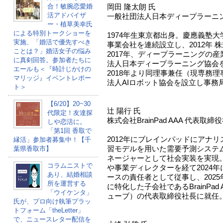
合！敏腕恋愛婚
岡田 隆太朗 氏
活アドバイザ
一般社団法人日本ディープラーニン
ー・植草美幸氏
による特別トークショーを
1974年生東京都出身。慶應義塾
実施、「婚活で優先すべき
事業会社を連続設立し、2012年 株
ことは？」婚活女子の悩み
2017年、ディープラーニングの
に真剣回答。参加者たちに
法人日本ディープラーニング協会
エールも＜『時計じかけの
2018年より同理事兼任（現専務理
マリッジ』イベントレポー
法人AIロボット協会を設立し事務
ト＞
【6/20】20~30
辻 陽行 氏
代限定！友達探
株式会社BrainPad AAA 代表取締
しや恋活に。
「第1回 香取で
2012年にブレインパッドにアナ
縁活」参加者募集中！【千
習モデルを用いた需要予測システ
葉県香取市】
ネージャーとして社会実装を実現
コラムニストで
や事業ディレクターを経て2024年
あり、結婚相談
ースの責任者として従事し、2025
所を運営する
に特化した子会社であるBrainPad
「ウイケンタ」
ューブ）の代表取締役社長に就任
氏が、プロ向け執筆プラッ
トフォーム「theLetter」
で、ニュースレター配信を