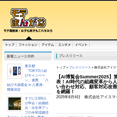
プレスリリース
新着ニュース30件
東京都
トップ »
プレスリリース
» 株式会社アイス
「TOKYO八結
びキャンペー
【AI博覧会Summer2025
ン」連携、「八
表！AI時代の組織変革から
結び大抽選会 in 八重洲」
い合わせ対応、顧客対応改
開催決定
を網羅！
2025年8月4日 株式会社アイス
すでに3,000人
が申込！結婚続
出・出生率アッ
プの令和流婚活