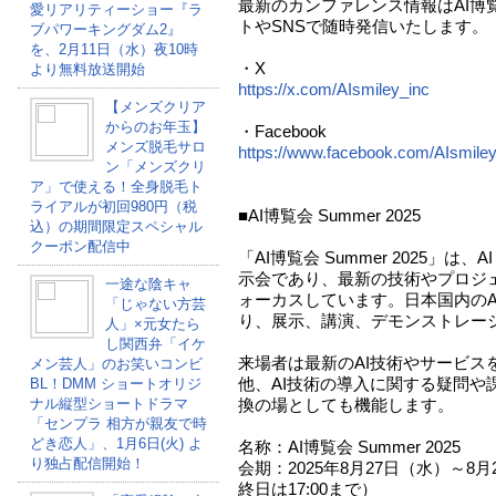
最新のカンファレンス情報はAI博覧会 
愛リアリティーショー『ラ
トやSNSで随時発信いたします。
ブパワーキングダム2』
を、2月11日（水）夜10時
・X
より無料放送開始
https://x.com/AIsmiley_inc
【メンズクリア
からのお年玉】
・Facebook
メンズ脱毛サロ
https://www.facebook.com/AIsmiley.
ン「メンズクリ
ア」で使える！全身脱毛ト
ライアルが初回980円（税
■AI博覧会 Summer 2025
込）の期間限定スペシャル
クーポン配信中
「AI博覧会 Summer 2025」
示会であり、最新の技術やプロジ
一途な陰キャ
ォーカスしています。日本国内のA
「じゃない方芸
り、展示、講演、デモンストレー
人」×元女たら
し関西弁「イケ
来場者は最新のAI技術やサービス
メン芸人」のお笑いコンビ
他、AI技術の導入に関する疑問や
BL！DMM ショートオリジ
ナル縦型ショートドラマ
換の場としても機能します。
「センプラ 相方が親友で時
どき恋人」、1月6日(火) よ
名称：AI博覧会 Summer 2025
り独占配信開始！
会期：2025年8月27日（水）～8月28
終日は17:00まで）