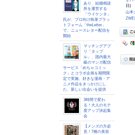
オバ
あり、結婚相談
日)
所を運営する
山本
「ウイケンタ」
ZW
氏が、プロ向け執筆プラッ
トフォーム「theLetter」
で、ニュースレター配信を
開始
マッチングアプ
リ「タップ
ル」、国内最大
級のマンガ配信
サービス「めちゃコミッ
ク」とコラボ企画を期間限
定で実施、好きな漫画・ア
ニメ作品をきっかけにし
た、新しい出会いを提供
3時間で変わ
る！大人のモテ
度アップ決起集
会
【メンズの方必
見！7種の美容