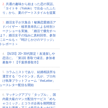
2.
共通の趣味から始まった恋の実話。
「ヨイトキ（Yoitoki）で出会ったふた
り」から、夏のデートスタイルを提案
3.
婚活女子が大集合！敏腕恋愛婚活ア
ドバイザー・植草美幸氏による特別ト
ークショーを実施、「婚活で優先すべ
は？」婚活女子の悩みに真剣回答。参加
にエールも＜『時計じかけのマリッジ』
トレポート＞
4.
【6/20】20~30代限定！友達探しや
恋活に。「第1回 香取で縁活」参加者
募集中！【千葉県香取市】
5.
コラムニストであり、結婚相談所を
運営する「ウイケンタ」氏が、プロ向
け執筆プラットフォーム「theLetter」
ュースレター配信を開始
6.
マッチングアプリ「タップル」、国
内最大級のマンガ配信サービス「めち
ゃコミック」とコラボ企画を期間限定
、好きな漫画・アニメ作品をきっかけに