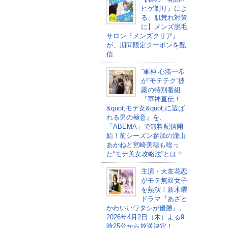
ヒゲ剃り』によ
る、肌荒れ対策
に】メンズ脱毛
サロン『メンズクリア』
が、期間限定クーポンを配
信
“軍神”心湊一希
が“モテテク”披
露の特別番組
『軍神直伝！
&quot;モテ女&quot;に選ば
れる男の極意』を、
「ABEMA」で無料配信開
始！前シーズン参加の瀧山
あかねと宮崎美穂も唸っ
た“モテ美女攻略法”とは？
主演・大友花恋
がモテ無双女子
を熱演！新木曜
ドラマ『あざと
かわいいワタシが優勝』、
2026年4月2日（木）よる9
時25分から放送決定！