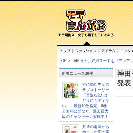
TOP
>
神田うの、妊婦ヌードを『アンア
神田
新着ニュース30件
発表
性に悩む男女の
ラブストーリー
『真逆な2人は
どうにもデキな
い。』最新10巻発売！6巻
分無料公開など、過去最大
級のキャンペーン実施中！
共通の趣味から
始まった恋の実