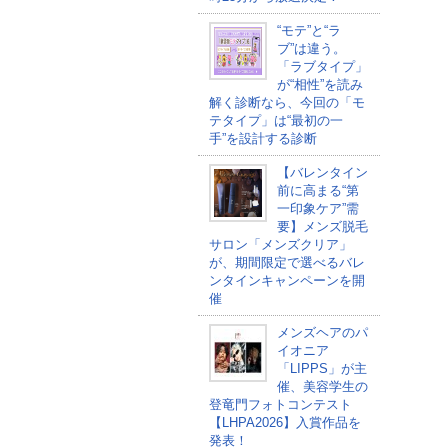
“モテ”と“ラ
ブ”は違う。
「ラブタイプ」
が“相性”を読み
解く診断なら、今回の「モ
テタイプ」は“最初の一
手”を設計する診断
【バレンタイン
前に高まる“第
一印象ケア”需
要】メンズ脱毛
サロン「メンズクリア」
が、期間限定で選べるバレ
ンタインキャンペーンを開
催
メンズヘアのパ
イオニア
「LIPPS」が主
催、美容学生の
登竜門フォトコンテスト
【LHPA2026】入賞作品を
発表！