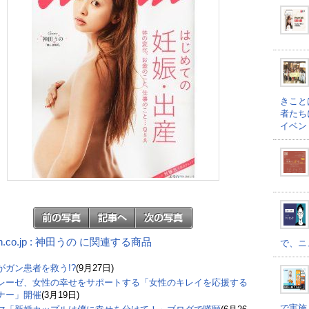
きこと
者たち
イベン
n.co.jp : 神田うの に関連する商品
で、ニ
がガン患者を救う!?
(9月27日)
レーゼ、女性の幸せをサポートする「女性のキレイを応援する
ナー」開催
(3月19日)
で実施