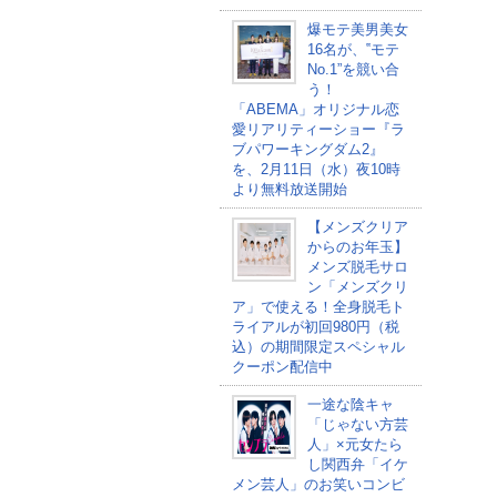
爆モテ美男美女
16名が、‟モテ
No.1”を競い合
う！
「ABEMA」オリジナル恋
愛リアリティーショー『ラ
ブパワーキングダム2』
を、2月11日（水）夜10時
より無料放送開始
【メンズクリア
からのお年玉】
メンズ脱毛サロ
ン「メンズクリ
ア」で使える！全身脱毛ト
ライアルが初回980円（税
込）の期間限定スペシャル
クーポン配信中
一途な陰キャ
「じゃない方芸
人」×元女たら
し関西弁「イケ
メン芸人」のお笑いコンビ