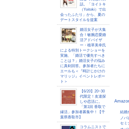
話。「ヨイトキ
（Yoitoki）で出
会ったふたり」から、夏の
デートスタイルを提案
婚活女子が大集
合！敏腕恋愛婚
活アドバイザ
ー・植草美幸氏
による特別トークショーを
実施、「婚活で優先すべき
ことは？」婚活女子の悩み
に真剣回答。参加者たちに
エールも＜『時計じかけの
マリッジ』イベントレポー
ト＞
【6/20】20~30
代限定！友達探
Amazo
しや恋活に。
「第1回 香取で
縁活」参加者募集中！【千
結婚
葉県香取市】
ノバ
セミ
コラムニストで