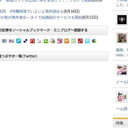
マ「新婚カップルは僕に幸せを分けて！」ブログで嘆願
(6月26
した、
太郎 4号機倒壊でいよいよ海外脱出も
(6月16日)
EIが初の海外進出―タイで結婚紹介サービスを開始
(6月11日)
施術、Co
men
メール
ール調
特集