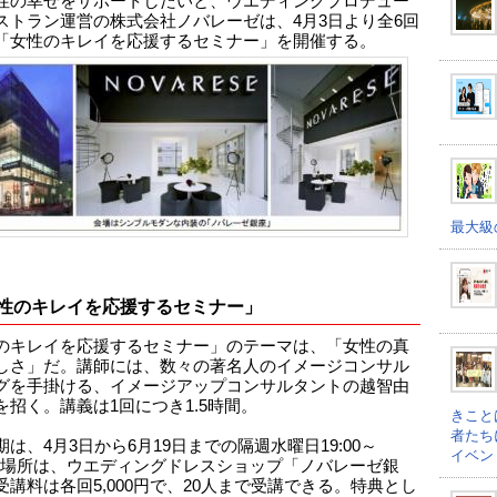
性の幸せをサポートしたいと、ウエディングプロデュー
ストラン運営の株式会社ノバレーゼは、4月3日より全6回
「女性のキレイを応援するセミナー」を開催する。
最大級
性のキレイを応援するセミナー」
のキレイを応援するセミナー」のテーマは、「女性の真
しさ」だ。講師には、数々の著名人のイメージコンサル
グを手掛ける、イメージアップコンサルタントの越智由
を招く。講義は1回につき1.5時間。
きこと
者たち
は、4月3日から6月19日までの隔週水曜日19:00～
イベン
30。場所は、ウエディングドレスショップ「ノバレーゼ銀
受講料は各回5,000円で、20人まで受講できる。特典とし