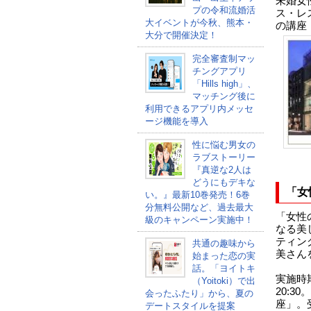
未婚女
プの令和流婚活
ス・レ
大イベントが今秋、熊本・
の講座
大分で開催決定！
完全審査制マッ
チングアプリ
「Hills high」、
マッチング後に
利用できるアプリ内メッセ
ージ機能を導入
性に悩む男女の
ラブストーリー
『真逆な2人は
どうにもデキな
「女
い。』最新10巻発売！6巻
分無料公開など、過去最大
「女性
級のキャンペーン実施中！
なる美
ティン
共通の趣味から
美さん
始まった恋の実
話。「ヨイトキ
実施時期
（Yoitoki）で出
20:
会ったふたり」から、夏の
座」。
デートスタイルを提案