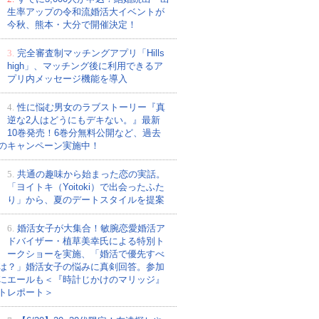
生率アップの令和流婚活大イベントが
今秋、熊本・大分で開催決定！
3.
完全審査制マッチングアプリ「Hills
high」、マッチング後に利用できるア
プリ内メッセージ機能を導入
4.
性に悩む男女のラブストーリー『真
逆な2人はどうにもデキない。』最新
10巻発売！6巻分無料公開など、過去
のキャンペーン実施中！
5.
共通の趣味から始まった恋の実話。
「ヨイトキ（Yoitoki）で出会ったふた
り」から、夏のデートスタイルを提案
6.
婚活女子が大集合！敏腕恋愛婚活ア
ドバイザー・植草美幸氏による特別ト
ークショーを実施、「婚活で優先すべ
は？」婚活女子の悩みに真剣回答。参加
にエールも＜『時計じかけのマリッジ』
トレポート＞