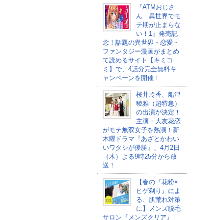
『ATMおじさ
ん 異世界でモ
テ期が止まらな
い！1』発売記
念！話題の異世界・恋愛・
ファンタジー漫画がまとめ
て読めるサイト【キミコ
ミ】で、4話分完全無料キ
ャンペーンを開催！
桜井玲香、船津
稜雅（超特急）
の出演が決定！
主演・大友花恋
がモテ無双女子を熱演！新
木曜ドラマ『あざとかわい
いワタシが優勝』、4月2日
（木）よる9時25分から放
送！
【春の『花粉×
ヒゲ剃り』によ
る、肌荒れ対策
に】メンズ脱毛
サロン『メンズクリア』