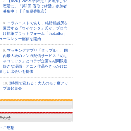
7.
【6/20】20~30代限定！友達探しや
恋活に。「第1回 香取で縁活」参加者
募集中！【千葉県香取市】
8.
コラムニストであり、結婚相談所を
運営する「ウイケンタ」氏が、プロ向
け執筆プラットフォーム「theLetter」
ュースレター配信を開始
9.
マッチングアプリ「タップル」、国
内最大級のマンガ配信サービス「めち
ゃコミック」とコラボ企画を期間限定
、好きな漫画・アニメ作品をきっかけに
新しい出会いを提供
10.
3時間で変わる！大人のモテ度アッ
プ決起集会
合わせ
・ご感想