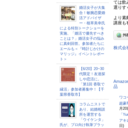
ては飲
選りす
婚活女子が大集
合！敏腕恋愛婚
より素
活アドバイザ
講座も
ー・植草美幸氏
による特別トークショーを
実施、「婚活で優先すべき
ことは？」婚活女子の悩み
に真剣回答。参加者たちに
株式会
エールも＜『時計じかけの
マリッジ』イベントレポー
ト＞
【6/20】20~30
代限定！友達探
しや恋活に。
Amaz
「第1回 香取で
品
縁活」参加者募集中！【千
葉県香取市】
ワコ
超豪
コラムニストで
月20
あり、結婚相談
所を運営する
「Y
「ウイケンタ」
アキ
氏が、プロ向け執筆プラッ
日)