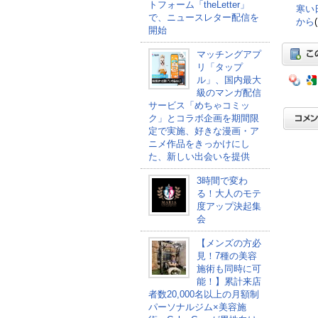
トフォーム「theLetter」
寒い
で、ニュースレター配信を
から
開始
マッチングアプ
リ「タップ
ル」、国内最大
級のマンガ配信
サービス「めちゃコミッ
ク」とコラボ企画を期間限
定で実施、好きな漫画・ア
ニメ作品をきっかけにし
た、新しい出会いを提供
3時間で変わ
る！大人のモテ
度アップ決起集
会
【メンズの方必
見！7種の美容
施術も同時に可
能！】累計来店
者数20,000名以上の月額制
パーソナルジム×美容施