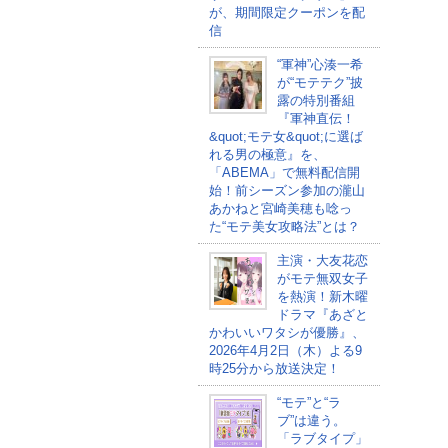
が、期間限定クーポンを配
信
“軍神”心湊一希
が“モテテク”披
露の特別番組
『軍神直伝！
&quot;モテ女&quot;に選ば
れる男の極意』を、
「ABEMA」で無料配信開
始！前シーズン参加の瀧山
あかねと宮崎美穂も唸っ
た“モテ美女攻略法”とは？
主演・大友花恋
がモテ無双女子
を熱演！新木曜
ドラマ『あざと
かわいいワタシが優勝』、
2026年4月2日（木）よる9
時25分から放送決定！
“モテ”と“ラ
ブ”は違う。
「ラブタイプ」