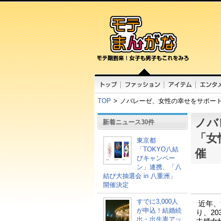
TOP
>
ノバレーゼ、女性の幸せをサポー
ノバ
新着ニュース30件
「女
東京都
「TOKYO八結
催
びキャンペー
ン」連携、「八
結び大抽選会 in 八重洲」
開催決定
すでに3,000人
近年、
が申込！結婚続
り、2
出・出生率アッ