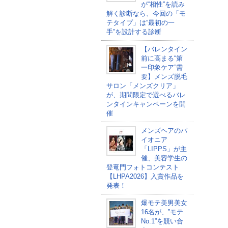
が“相性”を読み
解く診断なら、今回の「モ
テタイプ」は“最初の一
手”を設計する診断
【バレンタイン
前に高まる“第
一印象ケア”需
要】メンズ脱毛
サロン「メンズクリア」
が、期間限定で選べるバレ
ンタインキャンペーンを開
催
メンズヘアのパ
イオニア
「LIPPS」が主
催、美容学生の
登竜門フォトコンテスト
【LHPA2026】入賞作品を
発表！
爆モテ美男美女
16名が、‟モテ
No.1”を競い合