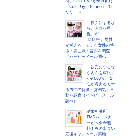
術、Color Gymが男性向け
『Color Gym for men』を
リリース
「彼女にするな
ら、内面を重
視」が
87.00％。男性
が考える、モテる女性の特
徴・雰囲気・言動を調査
（ハッピーメール調べ）
「彼氏にするな
ら内面を重視」
が94.00％。女
性が考えるモテ
る男性の特徴・雰囲気・言
動を調査（ハッピーメール
調べ）
結婚相談所
TMSパートナ
ーが入会金無
料！春の出会い
応援キャンペーン実施