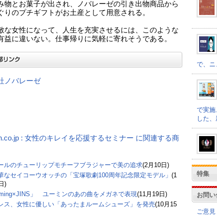
み物とお菓子が出され、ノバレーゼの引き出物商品から
ぐりのプチギフトがお土産として用意される。
敵な女性になって、人生を充実させるには、このような
有益に違いない。仕事帰りに気軽に寄れそうである。
で、ニ
社ノバレーゼ
で実施
した、
on.co.jp : 女性のキレイを応援するセミナー に関連する商
ールのチューリップモチーフブラジャーで美の追求
(2月10日)
特集
華なセイコーウオッチの「宝塚歌劇100周年記念限定モデル」
(1
日)
uming×JINS」 ユーミンのあの曲をメガネで表現
(11月19日)
お問い
レス、女性に優しい「あったまルームシューズ」を発売
(10月15
ご意見