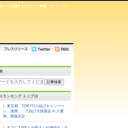
キレイを応援するセミナー」開催
モテまんがな
索
スランキング トップ10
1.
東京都「TOKYO八結びキャンペー
ン」連携、「八結び大抽選会 in 八重
洲」開催決定
2.
すでに3,000人が申込！結婚続出・出