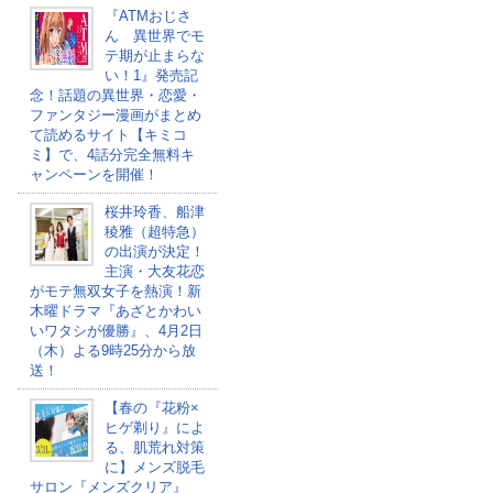
『ATMおじさ
ん 異世界でモ
テ期が止まらな
い！1』発売記
念！話題の異世界・恋愛・
ファンタジー漫画がまとめ
て読めるサイト【キミコ
ミ】で、4話分完全無料キ
ャンペーンを開催！
桜井玲香、船津
稜雅（超特急）
の出演が決定！
主演・大友花恋
がモテ無双女子を熱演！新
木曜ドラマ『あざとかわい
いワタシが優勝』、4月2日
（木）よる9時25分から放
送！
【春の『花粉×
ヒゲ剃り』によ
る、肌荒れ対策
に】メンズ脱毛
サロン『メンズクリア』