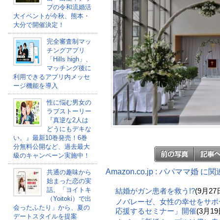
プの令和流婚活
大イベントが今秋、熊本・
大分で開催決定！
完全審査制マッ
チングアプリ
「Hills high」、
マッチング後に
利用できるアプリ内メッセ
ージ機能を導入
性に悩む男女の
ラブストーリー
『真逆な2人は
どうにもデキな
い。』最新10巻発売！6巻
分無料公開など、過去最大
級のキャンペーン実施中！
Amazon.co.jp : パパママ婚 
共通の趣味から
始まった恋の実
話。「ヨイトキ
結婚がガン患者を救う!?
(9月27
（Yoitoki）で出
ノバレーゼ、女性の幸せをサポ
会ったふたり」から、夏の
応援するセミナー」開催
(3月19
デートスタイルを提案