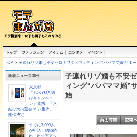
TOP
>
子連れリゾ婚も不安ゼロ！ワタベウェディング“パパママ婚”サポ
子連れリゾ婚も不安
新着ニュース30件
ィング“パパママ婚”
東京都
「TOKYO八結
始
びキャンペー
ン」連携、「八
結び大抽選会 in 八重洲」
開催決定
すでに3,000人
が申込！結婚続
出・出生率アッ