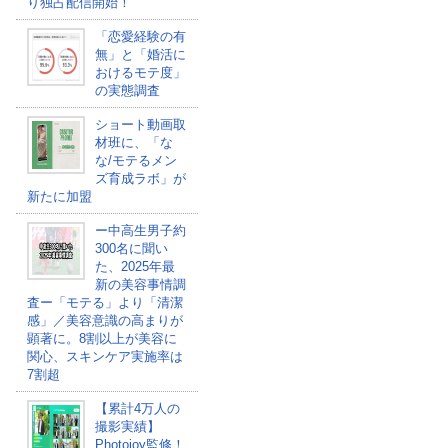
り独占配信開始！
「恋愛経験の有
無」と「婚活に
おけるモテ度」
の実態調査
ショート動画取
材班に、「な
な/モテるメン
ズ育成ラボ」が
新たに加盟
ー中高生男子約
300名に聞い
た、2025年最
新の美容事情調
査ー「モテる」より「清潔
感」／美容意識の高まりが
顕著に。8割以上が美容に
関心、スキンケア実施率は
7割超
【累計4万人の
撮影実績】
Photojoy監修！