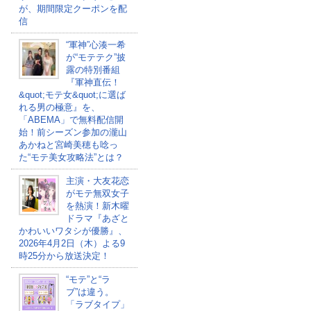
が、期間限定クーポンを配
信
“軍神”心湊一希
が“モテテク”披
露の特別番組
『軍神直伝！
&quot;モテ女&quot;に選ば
れる男の極意』を、
「ABEMA」で無料配信開
始！前シーズン参加の瀧山
あかねと宮崎美穂も唸っ
た“モテ美女攻略法”とは？
主演・大友花恋
がモテ無双女子
を熱演！新木曜
ドラマ『あざと
かわいいワタシが優勝』、
2026年4月2日（木）よる9
時25分から放送決定！
“モテ”と“ラ
ブ”は違う。
「ラブタイプ」