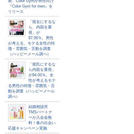
術、Color Gymが男性向け
『Color Gym for men』を
リリース
「彼女にするな
ら、内面を重
視」が
87.00％。男性
が考える、モテる女性の特
徴・雰囲気・言動を調査
（ハッピーメール調べ）
「彼氏にするな
ら内面を重視」
が94.00％。女
性が考えるモテ
る男性の特徴・雰囲気・言
動を調査（ハッピーメール
調べ）
結婚相談所
TMSパートナ
ーが入会金無
料！春の出会い
応援キャンペーン実施