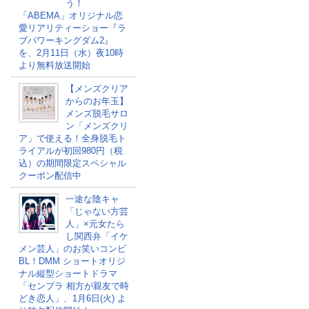
う！
「ABEMA」オリジナル恋
愛リアリティーショー『ラ
ブパワーキングダム2』
を、2月11日（水）夜10時
より無料放送開始
【メンズクリア
からのお年玉】
メンズ脱毛サロ
ン「メンズクリ
ア」で使える！全身脱毛ト
ライアルが初回980円（税
込）の期間限定スペシャル
クーポン配信中
一途な陰キャ
「じゃない方芸
人」×元女たら
し関西弁「イケ
メン芸人」のお笑いコンビ
BL！DMM ショートオリジ
ナル縦型ショートドラマ
「センプラ 相方が親友で時
どき恋人」、1月6日(火) よ