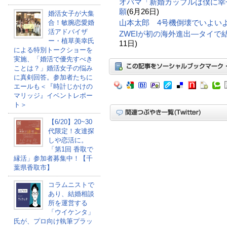
オバマ「新婚カップルは僕に幸
願
(6月26日)
婚活女子が大集
山本太郎 4号機倒壊でいよい
合！敏腕恋愛婚
活アドバイザ
ZWEIが初の海外進出―タイで
ー・植草美幸氏
11日)
による特別トークショーを
実施、「婚活で優先すべき
ことは？」婚活女子の悩み
に真剣回答。参加者たちに
エールも＜『時計じかけの
マリッジ』イベントレポー
ト＞
【6/20】20~30
代限定！友達探
しや恋活に。
「第1回 香取で
縁活」参加者募集中！【千
葉県香取市】
コラムニストで
あり、結婚相談
所を運営する
「ウイケンタ」
氏が、プロ向け執筆プラッ