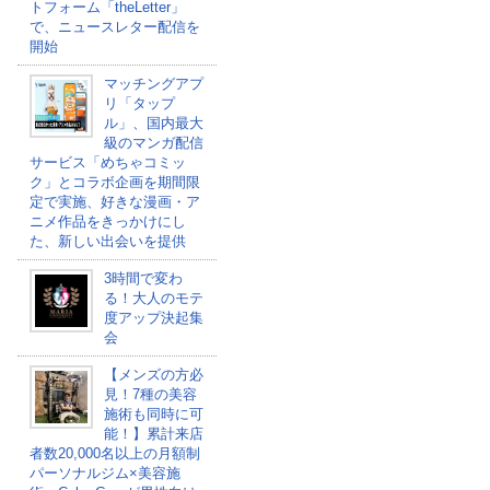
トフォーム「theLetter」
で、ニュースレター配信を
開始
マッチングアプ
リ「タップ
ル」、国内最大
級のマンガ配信
サービス「めちゃコミッ
ク」とコラボ企画を期間限
定で実施、好きな漫画・ア
ニメ作品をきっかけにし
た、新しい出会いを提供
3時間で変わ
る！大人のモテ
度アップ決起集
会
【メンズの方必
見！7種の美容
施術も同時に可
能！】累計来店
者数20,000名以上の月額制
パーソナルジム×美容施