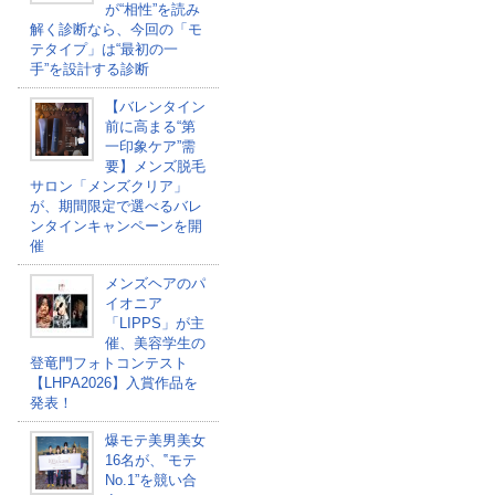
が“相性”を読み
解く診断なら、今回の「モ
テタイプ」は“最初の一
手”を設計する診断
【バレンタイン
前に高まる“第
一印象ケア”需
要】メンズ脱毛
サロン「メンズクリア」
が、期間限定で選べるバレ
ンタインキャンペーンを開
催
メンズヘアのパ
イオニア
「LIPPS」が主
催、美容学生の
登竜門フォトコンテスト
【LHPA2026】入賞作品を
発表！
爆モテ美男美女
16名が、‟モテ
No.1”を競い合