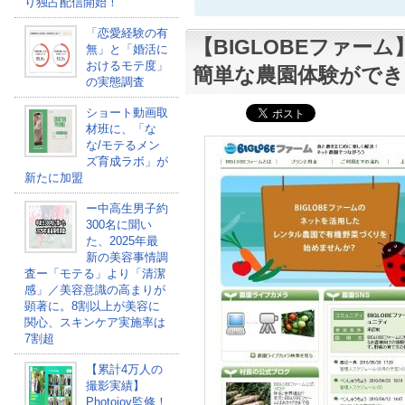
り独占配信開始！
「恋愛経験の有
【BIGLOBEファー
無」と「婚活に
おけるモテ度」
簡単な農園体験ができ
の実態調査
ショート動画取
材班に、「な
な/モテるメン
ズ育成ラボ」が
新たに加盟
ー中高生男子約
300名に聞い
た、2025年最
新の美容事情調
査ー「モテる」より「清潔
感」／美容意識の高まりが
顕著に。8割以上が美容に
関心、スキンケア実施率は
7割超
【累計4万人の
撮影実績】
Photojoy監修！