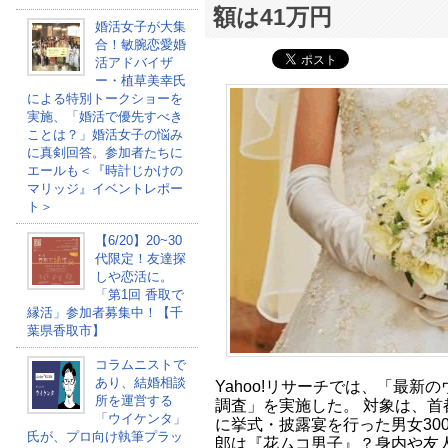
額は41万円
婚活女子が大集
合！敏腕恋愛婚
活アドバイザ
ー・植草美幸氏
による特別トークショーを
実施、「婚活で優先すべき
ことは？」婚活女子の悩み
に真剣回答。参加者たちに
エールも＜『時計じかけの
マリッジ』イベントレポー
ト＞
【6/20】20~30
代限定！友達探
しや恋活に。
「第1回 香取で
縁活」参加者募集中！【千
葉県香取市】
コラムニストで
あり、結婚相談
Yahoo!リサーチでは、「最新
所を運営する
調査」を実施した。 対象は、首
「ウイケンタ」
に挙式・披露宴を行った男女30
氏が、プロ向け執筆プラッ
郎は『花ムコ男子』？身内や友